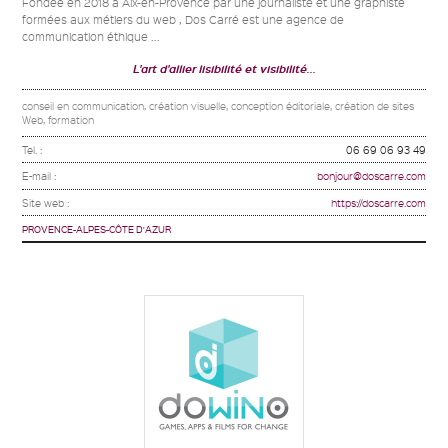
Fondée en 2018 à Aix-en-Provence par une journaliste et une graphiste
formées aux métiers du web , Dos Carré est une agence de
communication éthique ...
L'art d'allier lisibilité et visibilité...
conseil en communication, création visuelle, conception éditoriale, création de sites
Web, formation
Tel. :
06 69 06 93 49
E-mail :
bonjour@doscarre.com
Site web :
https://doscarre.com
PROVENCE-ALPES-CÔTE D'AZUR