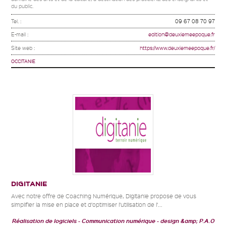
du public.
Tel. :
09 67 08 70 97
E-mail :
edition@deuxiemeepoque.fr
Site web :
https://www.deuxiemeepoque.fr/
OCCITANIE
DIGITANIE
Avec notre offre de Coaching Numérique, Digitanie propose de vous
simplifier la mise en place et d’optimiser l’utilisation de l’...
Réalisation de logiciels
Communication numérique
design &amp; P.A.O