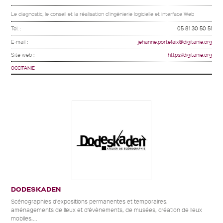
Le diagnostic, le conseil et la réalisation d'ingénierie logicielle et interface Web
Tel. :
05 81 30 50 51
E-mail :
jehanne.portefaix@digitanie.org
Site web :
https://digitanie.org
OCCITANIE
DODESKADEN
Scénographies d’expositions permanentes et temporaires,
aménagements de lieux et d’évènements, de musées, création de lieux
mobiles,...