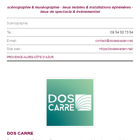
scénographie & muséographie
lieux mobiles & installations éphémères
lieux de spectacle & événementiel
Scénographie.
Tel. :
09 54 53 73 54
E-mail :
contact@dodeskaden.net
Site web :
https://dodeskaden.net/
PROVENCE-ALPES-CÔTE D'AZUR
DOS CARRE