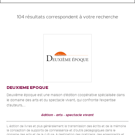
104 résultats correspondent à votre recherche
DEUXIEME EPOQUE
Deuxième époque est une maison d’édition coopérative spécialisée dans
le domaine des arts et du spectacle vivant, qui confronte l’expertise
d’auteurs,...
édition
arts
spectacle vivant
L édition de livres et plus généralement la transmission des écrits et de la mémoire
la conception de supports de connaissance et d'outils pédagogiques dans le
domaine des arts et de la culture, à destination des praticiens, des enseignants et