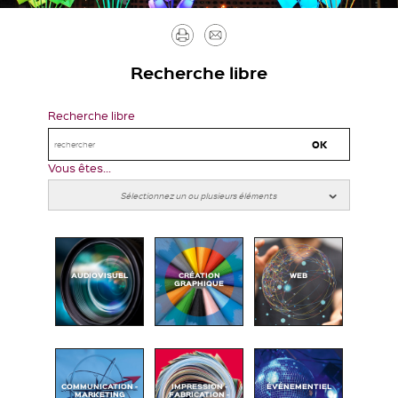
Imprimer
Envoyer
par
Recherche libre
mail
Recherche libre
Vous êtes...
AUDIOVISUEL
CRÉATION
WEB
GRAPHIQUE
COMMUNICATION -
IMPRESSION -
ÉVÉNEMENTIEL
MARKETING
FABRICATION -