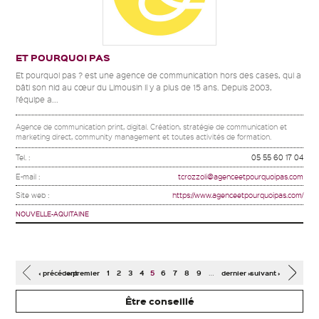
ET POURQUOI PAS
Et pourquoi pas ? est une agence de communication hors des cases, qui a
bâti son nid au cœur du Limousin il y a plus de 15 ans. Depuis 2003,
l’équipe a...
Agence de communication print, digital. Création, stratégie de communication et
marketing direct, community management et toutes activités de formation.
Tel. :
05 55 60 17 04
E-mail :
tcrozzoli@agenceetpourquoipas.com
Site web :
https://www.agenceetpourquoipas.com/
NOUVELLE-AQUITAINE
Pages
…
‹ précédent
« premier
1
2
3
4
5
6
7
8
9
dernier »
suivant ›
Être conseillé