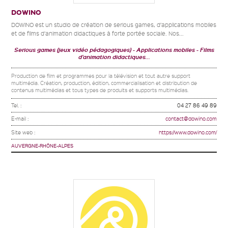
DOWINO
DOWiNO est un studio de création de serious games, d’applications mobiles
et de films d’animation didactiques à forte portée sociale. Nos...
Serious games (jeux vidéo pédagogiques)
Applications mobiles
Films
d'animation didactiques...
Production de film et programmes pour la télévision et tout autre support
multimédia. Création, production, édition, commercialisation et distribution de
contenus multimédias et tous types de produits et supports multimédias.
Tel. :
04 27 86 49 89
E-mail :
contact@dowino.com
Site web :
https://www.dowino.com/
AUVERGNE-RHÔNE-ALPES