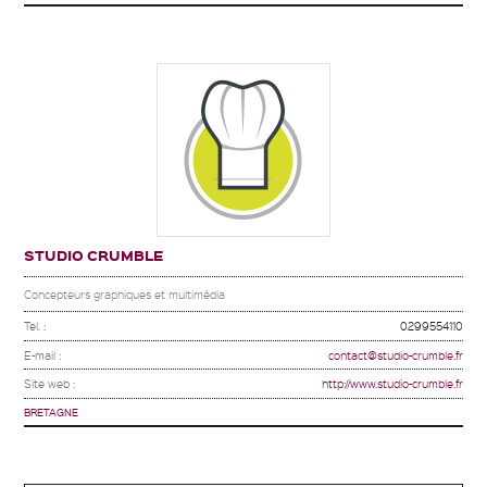
STUDIO CRUMBLE
Concepteurs graphiques et multimédia
Tel. :
0299554110
E-mail :
contact@studio-crumble.fr
Site web :
http://www.studio-crumble.fr
BRETAGNE