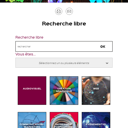
Imprimer
Envoyer
par
Recherche libre
mail
Recherche libre
Vous êtes...
AUDIOVISUEL
CRÉATION
WEB
GRAPHIQUE
COMMUNICATION -
IMPRESSION -
ÉVÉNEMENTIEL
MARKETING
FABRICATION -