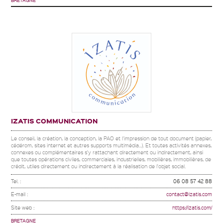
IZATIS COMMUNICATION
Le conseil, la création, la conception, la PAO et l'impression de tout document (papier,
cédérom, sites internet et autres supports multimédia...). Et toutes activités annexes,
connexes ou complémentaires s'y rattachant directement ou indirectement, ainsi
que toutes opérations civiles, commerciales, industrielles, mobilières, immobilières, de
crédit, utiles directement ou indirectement à la réalisation de l'objet social.
Tel. :
06 08 57 42 88
E-mail :
contact@izatis.com
Site web :
https://izatis.com/
BRETAGNE