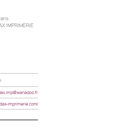
dans
DAX IMPRIMERIE
e.
dax.imp@wanadoo.fr
ddax-imprimerie.com/