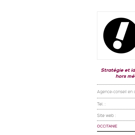
Stratégie et i
hors mé
Agence-conseil en 
Tel. :
Site web :
OCCITANIE