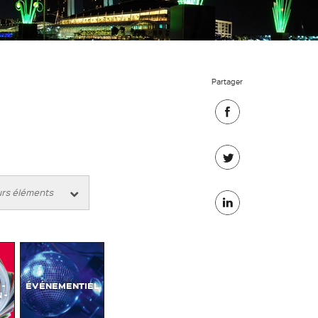
Partager
Partager
sur
Partager
Facebook
sur
Partager
Twitter
sur
Linkedin
-
ÉVÉNEMENTIEL
 -