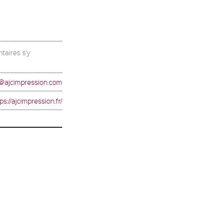
taires s'y
@ajcimpression.com
ps://ajcimpression.fr/