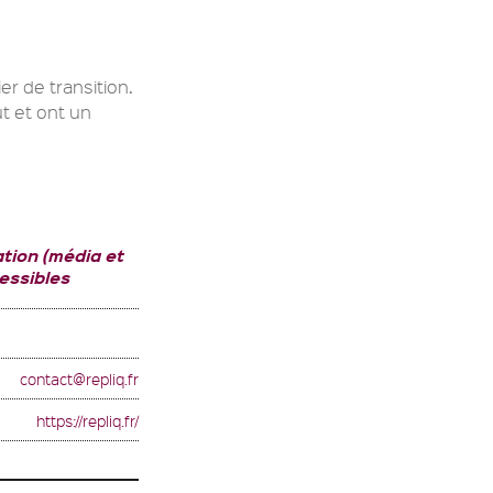
er de transition.
t et ont un
tion (média et
essibles
contact@repliq.fr
https://repliq.fr/