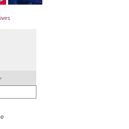
tives
te
he