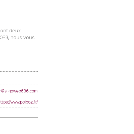
 sont deux
 2023, nous vous
r@silgoweb636.com
ttps://www.polpoz.fr/