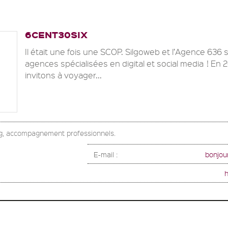
6CENT30SIX
Il était une fois une SCOP. Silgoweb et l’Agence 636
agences spécialisées en digital et social media ! En
invitons à voyager...
g, accompagnement professionnels.
E-mail :
bonjou
h