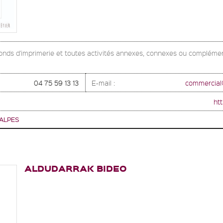
 fonds d'imprimerie et toutes activités annexes, connexes ou complémen
04 75 59 13 13
E-mail :
commercial
htt
ALPES
ALDUDARRAK BIDEO