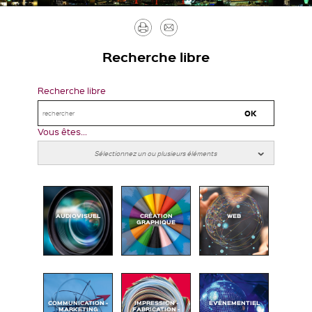
Imprimer
Envoyer
par
Recherche libre
mail
Recherche libre
Vous êtes...
AUDIOVISUEL
CRÉATION
WEB
GRAPHIQUE
COMMUNICATION -
IMPRESSION -
ÉVÉNEMENTIEL
MARKETING
FABRICATION -