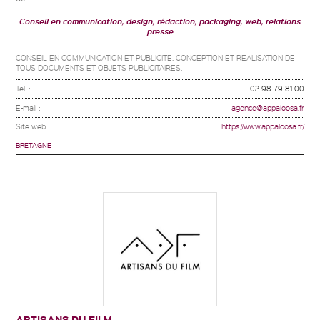
Conseil en communication, design, rédaction, packaging, web, relations
presse
CONSEIL EN COMMUNICATION ET PUBLICITE. CONCEPTION ET REALISATION DE
TOUS DOCUMENTS ET OBJETS PUBLICITAIRES.
Tel. :
02 98 79 81 00
E-mail :
agence@appaloosa.fr
Site web :
https://www.appaloosa.fr/
BRETAGNE
ARTISANS DU FILM