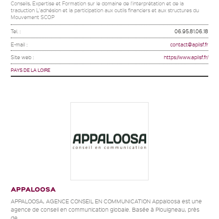
Conseils, Expertise et Formation sur le domaine de l'interprétation et de la
traduction L'adhésion et la participation aux outils financiers et aux structures du
Mouvement SCOP
Tel. :
06.95.81.06.18
E-mail :
contact@apilsf.fr
Site web :
https://www.apilsf.fr/
PAYS DE LA LOIRE
APPALOOSA
APPALOOSA, AGENCE CONSEIL EN COMMUNICATION Appaloosa est une
agence de conseil en communication globale. Basée à Plouigneau, près
de...