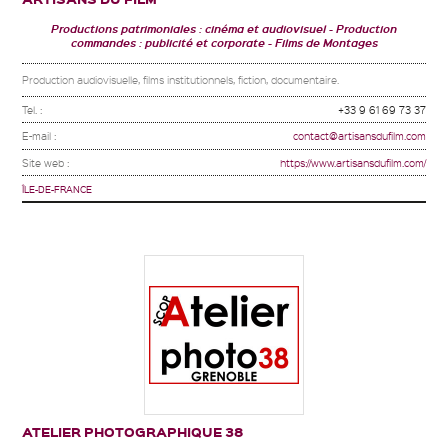
Productions patrimoniales : cinéma et audiovisuel
Production
commandes : publicité et corporate
Films de Montages
Production audiovisuelle, films institutionnels, fiction, documentaire.
Tel. :
+33 9 61 69 73 37
E-mail :
contact@artisansdufilm.com
Site web :
https://www.artisansdufilm.com/
ÎLE-DE-FRANCE
ATELIER PHOTOGRAPHIQUE 38