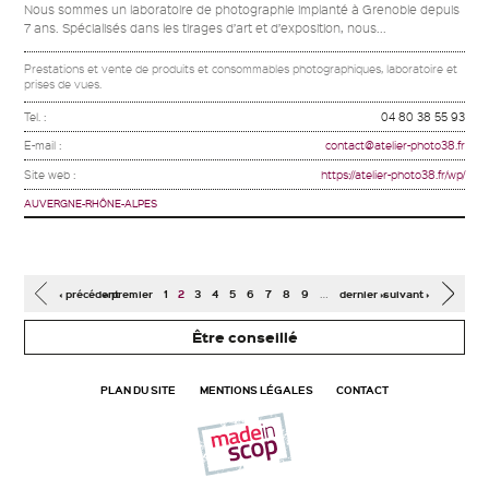
Nous sommes un laboratoire de photographie implanté à Grenoble depuis
7 ans. Spécialisés dans les tirages d’art et d’exposition, nous...
Prestations et vente de produits et consommables photographiques, laboratoire et
prises de vues.
Tel. :
04 80 38 55 93
E-mail :
contact@atelier-photo38.fr
Site web :
https://atelier-photo38.fr/wp/
AUVERGNE-RHÔNE-ALPES
Pages
…
‹ précédent
« premier
1
2
3
4
5
6
7
8
9
dernier »
suivant ›
Être conseillé
PLAN DU SITE
MENTIONS LÉGALES
CONTACT