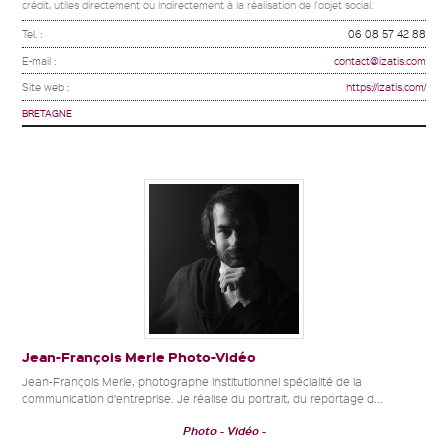
crédit, utiles directement ou indirectement à la réalisation de l'objet social.
Tel. :
06 08 57 42 88
E-mail :
contact@izatis.com
Site web :
https://izatis.com/
BRETAGNE
Jean-François Merle Photo-Vidéo
Jean-François Merle, photographe institutionnel spécialité de la
communication d’entreprise. Je réalise du portrait, du reportage d...
Photo
Vidéo