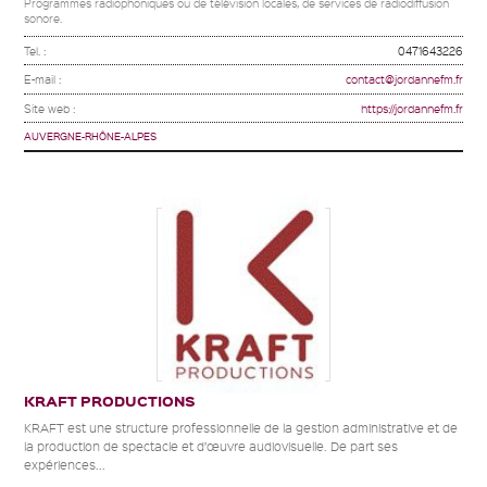
Programmes radiophoniques ou de télévision locales, de services de radiodiffusion
sonore.
Tel. :
0471643226
E-mail :
contact@jordannefm.fr
Site web :
https://jordannefm.fr
AUVERGNE-RHÔNE-ALPES
KRAFT PRODUCTIONS
KRAFT est une structure professionnelle de la gestion administrative et de
la production de spectacle et d’œuvre audiovisuelle. De part ses
expériences...