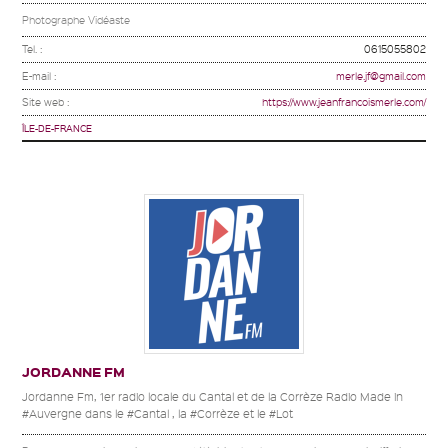
Photographe Vidéaste
Tel. :
0615055802
E-mail :
merle.jf@gmail.com
Site web :
https://www.jeanfrancoismerle.com/
ÎLE-DE-FRANCE
JORDANNE FM
Jordanne Fm, 1er radio locale du Cantal et de la Corrèze Radio Made in
#Auvergne dans le #Cantal , la #Corrèze et le #Lot