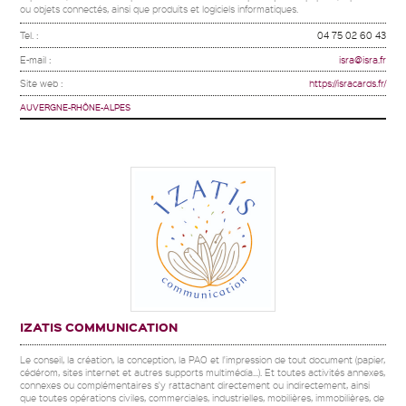
ou objets connectés, ainsi que produits et logiciels informatiques.
Tel. :
04 75 02 60 43
E-mail :
isra@isra.fr
Site web :
https://isracards.fr/
AUVERGNE-RHÔNE-ALPES
IZATIS COMMUNICATION
Le conseil, la création, la conception, la PAO et l'impression de tout document (papier,
cédérom, sites internet et autres supports multimédia...). Et toutes activités annexes,
connexes ou complémentaires s'y rattachant directement ou indirectement, ainsi
que toutes opérations civiles, commerciales, industrielles, mobilières, immobilières, de