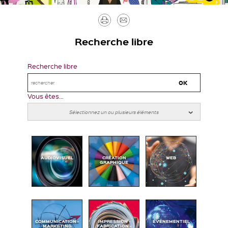
Imprimer
Envoyer
par
Recherche libre
mail
Recherche libre
Vous êtes...
AUDIOVISUEL
CRÉATION
WEB
GRAPHIQUE
COMMUNICATION -
IMPRESSION -
ÉVÉNEMENTIEL
MARKETING
FABRICATION -