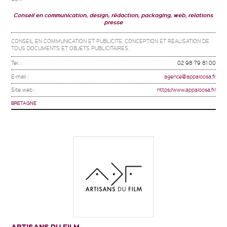
Conseil en communication, design, rédaction, packaging, web, relations
presse
CONSEIL EN COMMUNICATION ET PUBLICITE. CONCEPTION ET REALISATION DE
TOUS DOCUMENTS ET OBJETS PUBLICITAIRES.
Tel. :
02 98 79 81 00
E-mail :
agence@appaloosa.fr
Site web :
https://www.appaloosa.fr/
BRETAGNE
ARTISANS DU FILM