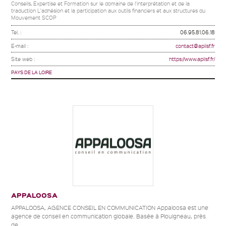
Conseils, Expertise et Formation sur le domaine de l'interprétation et de la
traduction L'adhésion et la participation aux outils financiers et aux structures du
Mouvement SCOP
Tel. :
06.95.81.06.18
E-mail :
contact@apilsf.fr
Site web :
https://www.apilsf.fr/
PAYS DE LA LOIRE
APPALOOSA
APPALOOSA, AGENCE CONSEIL EN COMMUNICATION Appaloosa est une
agence de conseil en communication globale. Basée à Plouigneau, près
de...