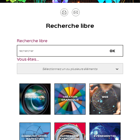
Imprimer
Envoyer
par
Recherche libre
mail
Recherche libre
Vous êtes...
AUDIOVISUEL
CRÉATION
WEB
GRAPHIQUE
COMMUNICATION -
IMPRESSION -
ÉVÉNEMENTIEL
MARKETING
FABRICATION -