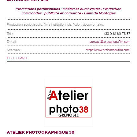
Productions patrimoniales : cinéma et audiovisuel
Production
commandes : publicité et corporate
Films de Montages
Production audiovisuelle, films institutionnels, fiction, documentaire.
Tel. :
+33 9 61 69 73 37
E-mail :
contact@artisansdufilm.com
Site web :
https://www.artisansdufilm.com/
ÎLE-DE-FRANCE
ATELIER PHOTOGRAPHIQUE 38