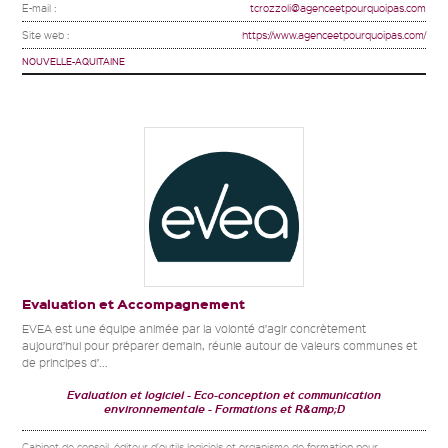
E-mail :
tcrozzoli@agenceetpourquoipas.com
Site web :
https://www.agenceetpourquoipas.com/
NOUVELLE-AQUITAINE
Evaluation et Accompagnement
EVEA est une équipe animée par la volonté d’agir concrètement
aujourd’hui pour préparer demain, réunie autour de valeurs communes et
de principes d’...
Evaluation et logiciel
Eco-conception et communication
environnementale
Formations et R&amp;D
Cabinet de conseil, éditeur d'outils logiciels et organisme de formation pour