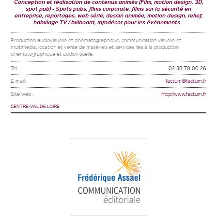
Conception et réalisation de contenus animés (Film, motion design, 3D,
spot pub)
Spots pubs, films corporate, films sur la sécurité en
entreprise, reportages, web série, dessin animée, motion design, relief,
habillage TV / billboard, infodécor pour les événements
Production audiovisuelle et cinématographique, communication visuelle et
multimédia, location et vente de matériels et services liés à la production
cinématographique et audiovisuelle.
Tel. :
02 38 70 00 26
E-mail :
factum@factum.fr
Site web :
http://www.factum.fr
CENTRE-VAL DE LOIRE