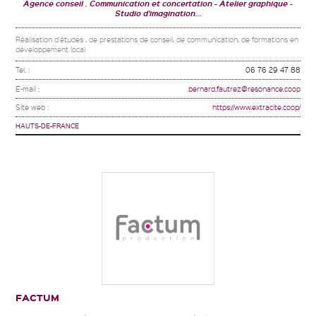
Agence conseil . Communication et concertation
Atelier graphique
Studio d'imagination...
Réalisation d'études , de prestations de conseil, de communication, de formations en
développement local
Tel. :
06 76 29 47 88
E-mail :
bernard.fautrez@resonance.coop
Site web :
https://www.extracite.coop/
HAUTS-DE-FRANCE
FACTUM