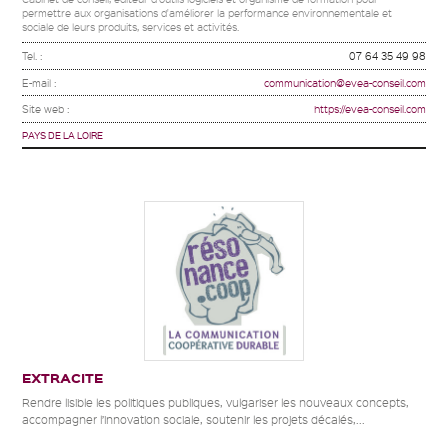
permettre aux organisations d'améliorer la performance environnementale et
sociale de leurs produits, services et activités.
Tel. :
07 64 35 49 98
E-mail :
communication@evea-conseil.com
Site web :
https://evea-conseil.com
PAYS DE LA LOIRE
EXTRACITE
Rendre lisible les politiques publiques, vulgariser les nouveaux concepts,
accompagner l’innovation sociale, soutenir les projets décalés,...