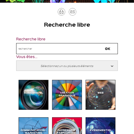
Imprimer
Envoyer
par
Recherche libre
mail
Recherche libre
Vous êtes...
AUDIOVISUEL
CRÉATION
WEB
GRAPHIQUE
COMMUNICATION -
IMPRESSION -
ÉVÉNEMENTIEL
MARKETING
FABRICATION -