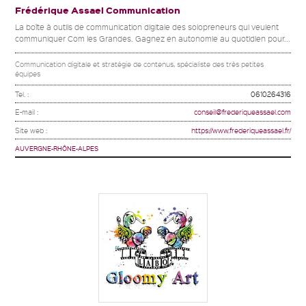
Frédérique Assael Communication
La boîte à outils de communication digitale des solopreneurs qui veulent
communiquer Com les Grandes. Gagnez en autonomie au quotidien pour...
Communication digitale et stratégie de contenus, spécialiste des très petites
équipes
Tel. :
0610264316
E-mail :
conseil@frederiqueassael.com
Site web :
https://www.frederiqueassael.fr/
AUVERGNE-RHÔNE-ALPES