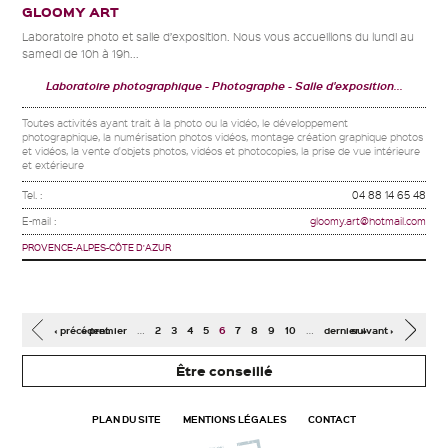
GLOOMY ART
Laboratoire photo et salle d’exposition. Nous vous accueillons du lundi au
samedi de 10h à 19h...
Laboratoire photographique
Photographe
Salle d'exposition...
Toutes activités ayant trait à la photo ou la vidéo, le développement
photographique, la numérisation photos vidéos, montage création graphique photos
et vidéos, la vente d'objets photos, vidéos et photocopies, la prise de vue intérieure
et extérieure
Tel. :
04 88 14 65 48
E-mail :
gloomy.art@hotmail.com
PROVENCE-ALPES-CÔTE D'AZUR
Pages
…
…
‹ précédent
« premier
2
3
4
5
6
7
8
9
10
dernier »
suivant ›
Être conseillé
PLAN DU SITE
MENTIONS LÉGALES
CONTACT