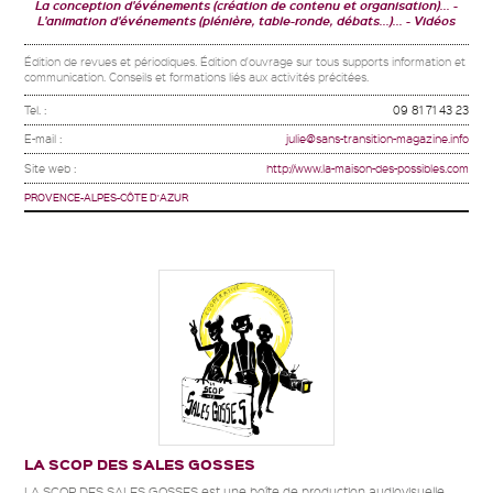
La conception d'événements (création de contenu et organisation)...
L'animation d'événements (plénière, table-ronde, débats...)...
Vidéos
Édition de revues et périodiques. Édition d'ouvrage sur tous supports information et
communication. Conseils et formations liés aux activités précitées.
Tel. :
09 81 71 43 23
E-mail :
julie@sans-transition-magazine.info
Site web :
http://www.la-maison-des-possibles.com
PROVENCE-ALPES-CÔTE D'AZUR
LA SCOP DES SALES GOSSES
LA SCOP DES SALES GOSSES est une boîte de production audiovisuelle