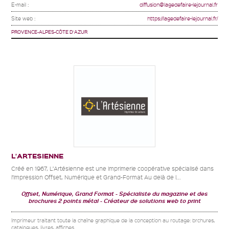
E-mail :
diffusion@lagedefaire-lejournal.fr
Site web :
https://lagedefaire-lejournal.fr/
PROVENCE-ALPES-CÔTE D'AZUR
L’ARTESIENNE
Créé en 1967, L’Artésienne est une imprimerie coopérative spécialisé dans
l’impression Offset, Numérique et Grand-Format Au delà de l...
Offset, Numérique, Grand Format
Spécialiste du magazine et des
brochures 2 points métal
Créateur de solutions web to print
Imprimeur traitant toute la chaîne graphique de la conception au routage: brchures,
catalogues, livres, affiches..