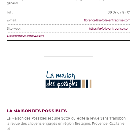
général.
Tel. :
06 37 67 97 01
E-mail :
florence@la-folle-entreprise.com
Site web :
https://la-folle-entreprise.com
AUVERGNE-RHÔNE-ALPES
LA MAISON DES POSSIBLES
La Maison des Possibles est une SCOP qui édite la revue Sans Transition !
la revue des citoyens engagés en région Bretagne, Provence, Occitanie
et...