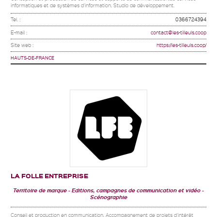
informatiques et de systèmes d'information. Studio de développement.
Tel. :
0366724394
E-mail :
contact@les-tilleuls.coop
Site web :
https://les-tilleuls.coop/
HAUTS-DE-FRANCE
LA FOLLE ENTREPRISE
Territoire de marque
Editions, campagnes de communication et vidéo
Scénographie
Conseil et production en communication. Accompagnement de projets d'intérêt