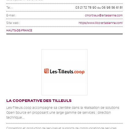
Tel. :
03 21 72 78 90 ou 06 98 56 61 81
E-mail :
cmortreux@artesienne.com
Site web :
https://www.illico-artesienne.com/
HAUTS-DE-FRANCE
LA COOPERATIVE DES TILLEULS
Les-Tilleuls.coop accompagne sa clientèle dans la réalisation de solutions
Open Source en proposant une large gamme de services : direction
technique...
Conception et production de services et supports de communication,de services