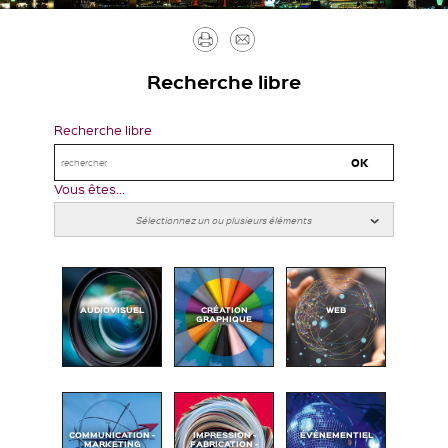
Imprimer
Envoyer
par
Recherche libre
mail
Recherche libre
Vous êtes...
AUDIOVISUEL
CRÉATION
WEB
GRAPHIQUE
COMMUNICATION -
IMPRESSION -
ÉVÉNEMENTIEL
MARKETING
FABRICATION -