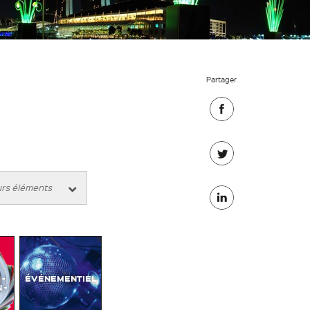
Partager
Partager
sur
Partager
Facebook
sur
Partager
Twitter
sur
Linkedin
-
ÉVÉNEMENTIEL
 -