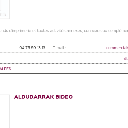
 fonds d'imprimerie et toutes activités annexes, connexes ou complémen
04 75 59 13 13
E-mail :
commercial
htt
ALPES
ALDUDARRAK BIDEO