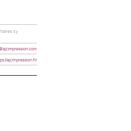
taires s'y
@ajcimpression.com
ps://ajcimpression.fr/