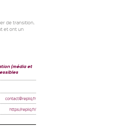
er de transition.
t et ont un
tion (média et
essibles
contact@repliq.fr
https://repliq.fr/