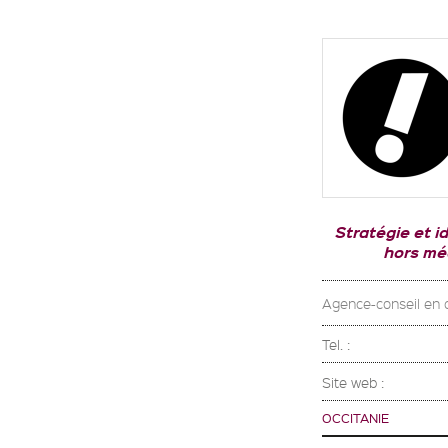
Stratégie et i
hors mé
Agence-conseil en 
Tel. :
Site web :
OCCITANIE