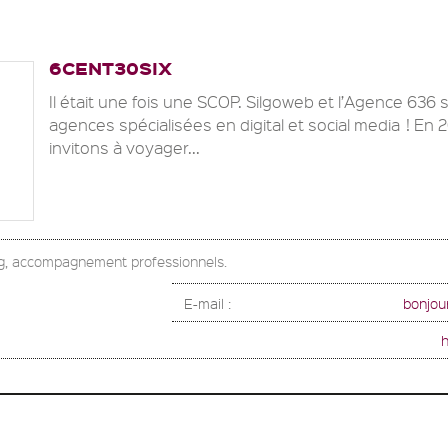
6CENT30SIX
Il était une fois une SCOP. Silgoweb et l’Agence 636
agences spécialisées en digital et social media ! En
invitons à voyager...
g, accompagnement professionnels.
E-mail :
bonjou
h