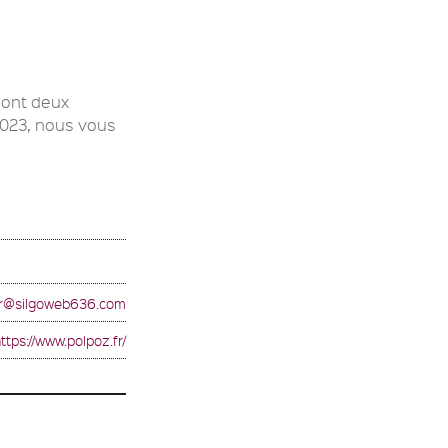
 sont deux
 2023, nous vous
r@silgoweb636.com
ttps://www.polpoz.fr/