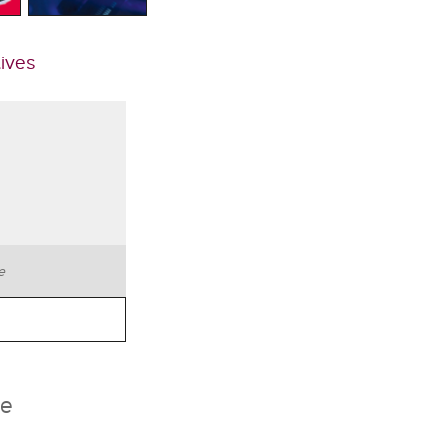
tives
te
he