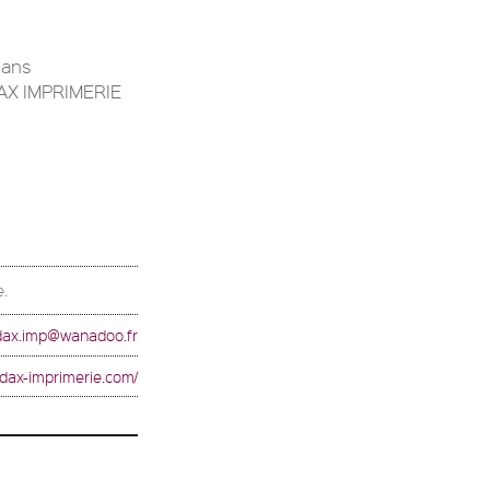
dans
DAX IMPRIMERIE
e.
dax.imp@wanadoo.fr
ddax-imprimerie.com/