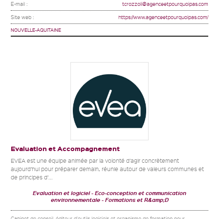
E-mail :
tcrozzoli@agenceetpourquoipas.com
Site web :
https://www.agenceetpourquoipas.com/
NOUVELLE-AQUITAINE
Evaluation et Accompagnement
EVEA est une équipe animée par la volonté d’agir concrètement
aujourd’hui pour préparer demain, réunie autour de valeurs communes et
de principes d’...
Evaluation et logiciel
Eco-conception et communication
environnementale
Formations et R&amp;D
Cabinet de conseil, éditeur d'outils logiciels et organisme de formation pour