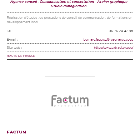
Agence conseil . Communication et concertation
Atelier graphique
Studio d'imagination...
Réalisation d'études , de prestations de conseil, de communication, de formations en
développement local
Tel. :
06 76 29 47 88
E-mail :
bernard.fautrez@resonance.coop
Site web :
https://www.extracite.coop/
HAUTS-DE-FRANCE
FACTUM