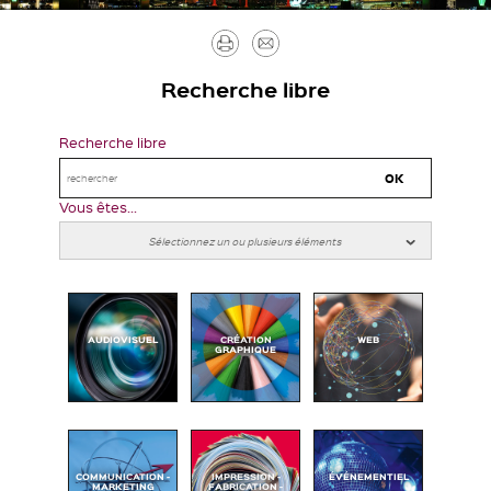
Imprimer
Envoyer
par
Recherche libre
mail
Recherche libre
Vous êtes...
AUDIOVISUEL
CRÉATION
WEB
GRAPHIQUE
COMMUNICATION -
IMPRESSION -
ÉVÉNEMENTIEL
MARKETING
FABRICATION -