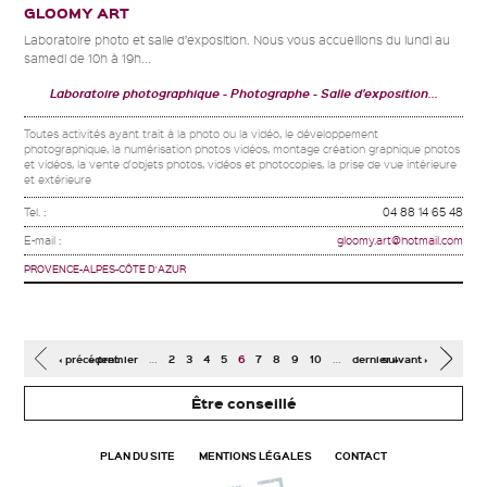
GLOOMY ART
Laboratoire photo et salle d’exposition. Nous vous accueillons du lundi au
samedi de 10h à 19h...
Laboratoire photographique
Photographe
Salle d'exposition...
Toutes activités ayant trait à la photo ou la vidéo, le développement
photographique, la numérisation photos vidéos, montage création graphique photos
et vidéos, la vente d'objets photos, vidéos et photocopies, la prise de vue intérieure
et extérieure
Tel. :
04 88 14 65 48
E-mail :
gloomy.art@hotmail.com
PROVENCE-ALPES-CÔTE D'AZUR
Pages
…
…
‹ précédent
« premier
2
3
4
5
6
7
8
9
10
dernier »
suivant ›
Être conseillé
PLAN DU SITE
MENTIONS LÉGALES
CONTACT