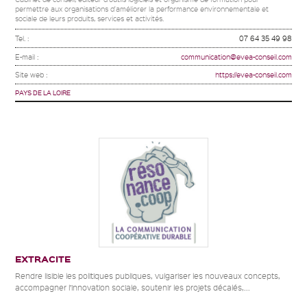
permettre aux organisations d'améliorer la performance environnementale et
sociale de leurs produits, services et activités.
Tel. :
07 64 35 49 98
E-mail :
communication@evea-conseil.com
Site web :
https://evea-conseil.com
PAYS DE LA LOIRE
EXTRACITE
Rendre lisible les politiques publiques, vulgariser les nouveaux concepts,
accompagner l’innovation sociale, soutenir les projets décalés,...