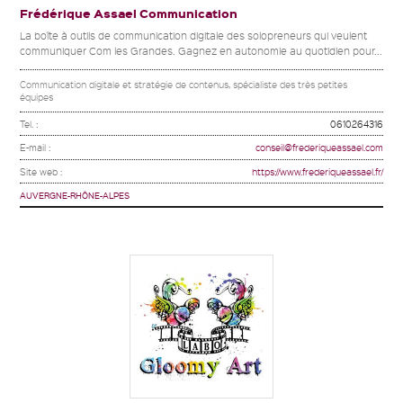
Frédérique Assael Communication
La boîte à outils de communication digitale des solopreneurs qui veulent
communiquer Com les Grandes. Gagnez en autonomie au quotidien pour...
Communication digitale et stratégie de contenus, spécialiste des très petites
équipes
Tel. :
0610264316
E-mail :
conseil@frederiqueassael.com
Site web :
https://www.frederiqueassael.fr/
AUVERGNE-RHÔNE-ALPES