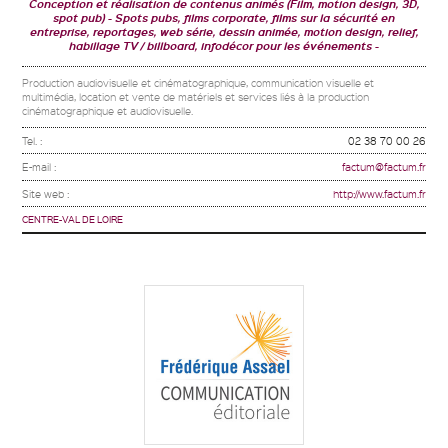
Conception et réalisation de contenus animés (Film, motion design, 3D,
spot pub)
Spots pubs, films corporate, films sur la sécurité en
entreprise, reportages, web série, dessin animée, motion design, relief,
habillage TV / billboard, infodécor pour les événements
Production audiovisuelle et cinématographique, communication visuelle et
multimédia, location et vente de matériels et services liés à la production
cinématographique et audiovisuelle.
Tel. :
02 38 70 00 26
E-mail :
factum@factum.fr
Site web :
http://www.factum.fr
CENTRE-VAL DE LOIRE