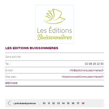
LES EDITIONS BUISSONNIERES
Sans activité
Tel. :
02 98 26 22 50
E-mail :
info@editions-buissonnieres.fr
Site web :
https://www.editions-buissonnieres.fr/
BRETAGNE
Pages
…
‹ précédent
« premier
10
11
12
13
14
15
16
17
18