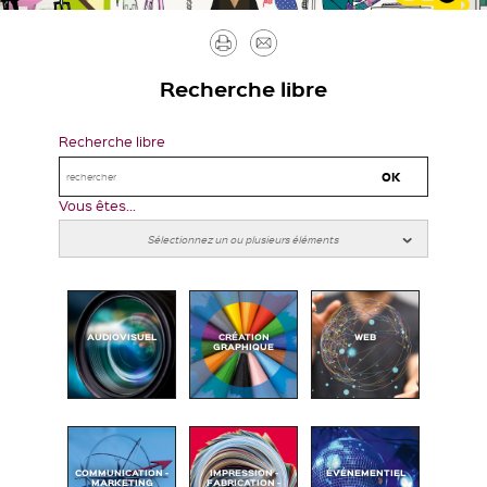
Imprimer
Envoyer
par
Recherche libre
mail
Recherche libre
Vous êtes...
AUDIOVISUEL
CRÉATION
WEB
GRAPHIQUE
COMMUNICATION -
IMPRESSION -
ÉVÉNEMENTIEL
MARKETING
FABRICATION -