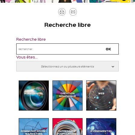
Imprimer
Envoyer
par
Recherche libre
mail
Recherche libre
Vous êtes...
AUDIOVISUEL
CRÉATION
WEB
GRAPHIQUE
COMMUNICATION -
IMPRESSION -
ÉVÉNEMENTIEL
MARKETING
FABRICATION -