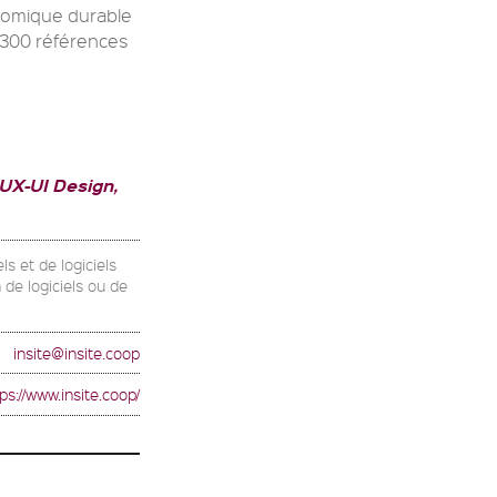
onomique durable
 300 références
UX-UI Design,
s et de logiciels
n de logiciels ou de
insite@insite.coop
ps://www.insite.coop/