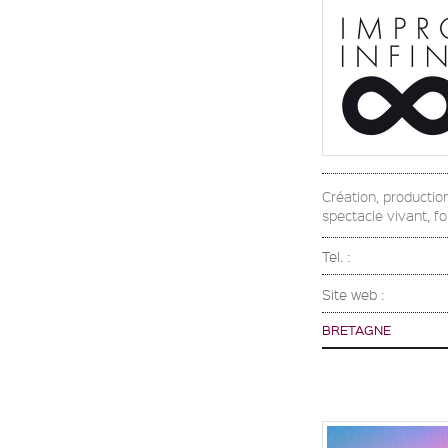
Création, productio
spectacle vivant, f
Tel. :
Site web :
BRETAGNE