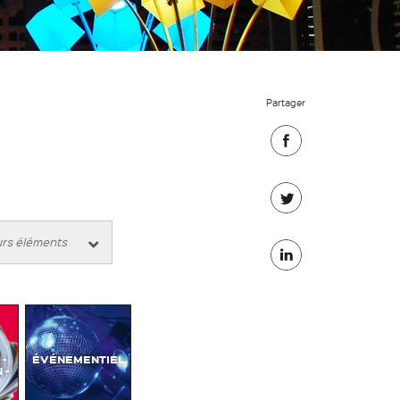
Partager
Partager
sur
Partager
Facebook
sur
Partager
Twitter
sur
Linkedin
-
ÉVÉNEMENTIEL
 -