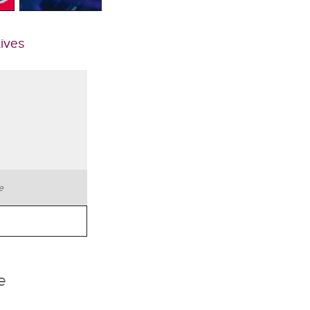
tives
te
e