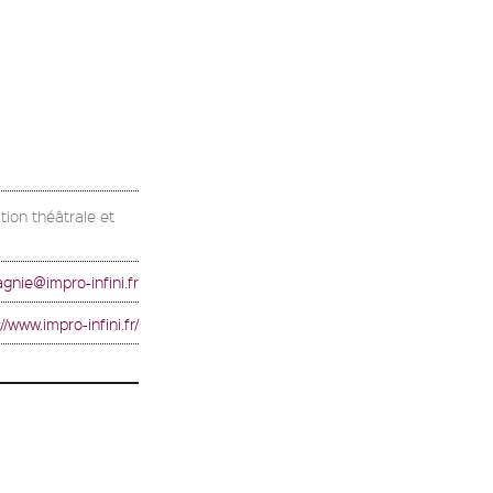
tion théâtrale et
nie@impro-infini.fr
//www.impro-infini.fr/