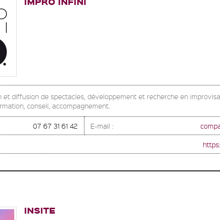
IMPRO INFINI
n et diffusion de spectacles, développement et recherche en improvisa
ormation, conseil, accompagnement.
07 67 31 61 42
E-mail :
compag
https:
INSITE