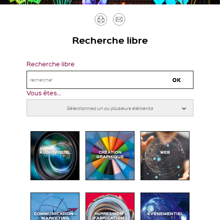
Imprimer
Envoyer
par
Recherche libre
mail
Recherche libre
Vous êtes...
AUDIOVISUEL
CRÉATION
WEB
GRAPHIQUE
COMMUNICATION -
IMPRESSION -
ÉVÉNEMENTIEL
MARKETING
FABRICATION -