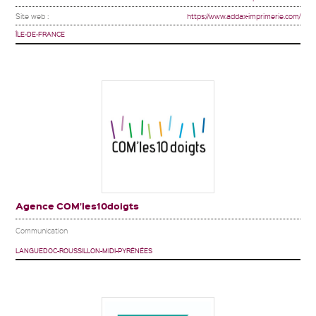
Site web :
https://www.addax-imprimerie.com/
ÎLE-DE-FRANCE
Agence COM’les10doigts
Communication
LANGUEDOC-ROUSSILLON-MIDI-PYRÉNÉES