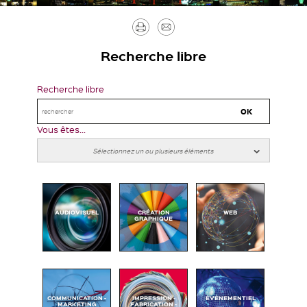
Imprimer
Envoyer
par
Recherche libre
mail
Recherche libre
Vous êtes...
AUDIOVISUEL
CRÉATION
WEB
GRAPHIQUE
COMMUNICATION -
IMPRESSION -
ÉVÉNEMENTIEL
MARKETING
FABRICATION -