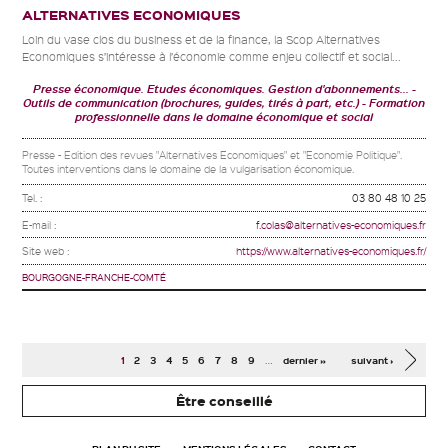
ALTERNATIVES ECONOMIQUES
Loin du vase clos du business et de la finance, la Scop Alternatives
Economiques s’intéresse à l’économie comme enjeu collectif et social...
Presse économique. Etudes économiques. Gestion d'abonnements...
Outils de communication (brochures, guides, tirés à part, etc.)
Formation
professionnelle dans le domaine économique et social
Presse - Edition des revues "Alternatives Economiques" et "Economie Politique".
Toutes interventions dans le domaine de la vulgarisation économique.
Tel. :
03 80 48 10 25
E-mail :
f.colas@alternatives-economiques.fr
Site web :
https://www.alternatives-economiques.fr/
BOURGOGNE-FRANCHE-COMTÉ
Pages
…
1
2
3
4
5
6
7
8
9
dernier »
suivant ›
Être conseillé