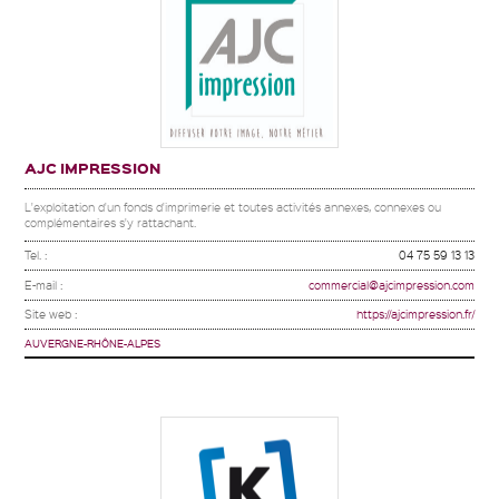
AJC IMPRESSION
L'exploitation d'un fonds d'imprimerie et toutes activités annexes, connexes ou
complémentaires s'y rattachant.
Tel. :
04 75 59 13 13
E-mail :
commercial@ajcimpression.com
Site web :
https://ajcimpression.fr/
AUVERGNE-RHÔNE-ALPES