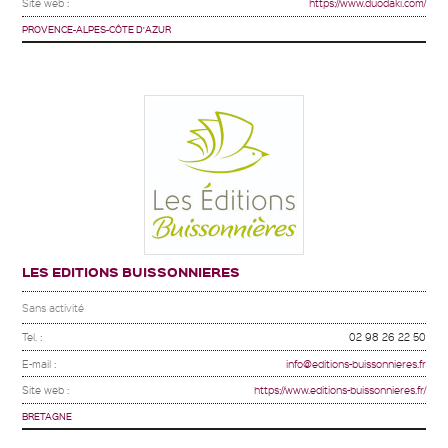
Site web :
https://www.duodaki.com/
PROVENCE-ALPES-CÔTE D'AZUR
LES EDITIONS BUISSONNIERES
Sans activité
Tel. :
02 98 26 22 50
E-mail :
info@editions-buissonnieres.fr
Site web :
https://www.editions-buissonnieres.fr/
BRETAGNE