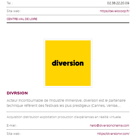
Tel. :
02.38.22.20.09
Site web :
https://develocoop.fr/
CENTRE-VAL DE LOIRE
DIVRSION
Acteur incontournable de l’industrie immersive, diversion est le partenaire
technique référent des festivals les plus prestigieux (Cannes, Venise,...
Acquisition distribution exploitation production d'expériences en réalité virtuelle.
E-mail :
hello@diversioncinema.com
Site web :
https://diversionxr.com/