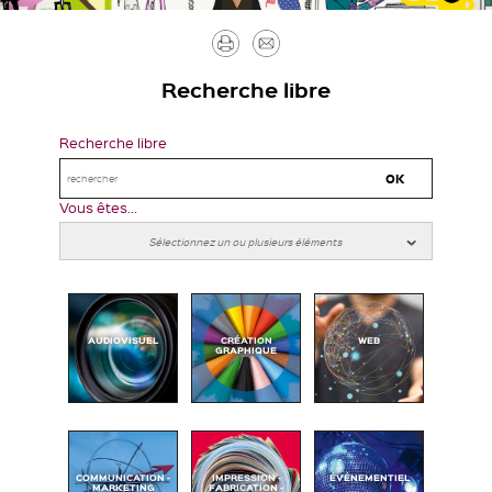
Imprimer
Envoyer
par
Recherche libre
mail
Recherche libre
Vous êtes...
AUDIOVISUEL
CRÉATION
WEB
GRAPHIQUE
COMMUNICATION -
IMPRESSION -
ÉVÉNEMENTIEL
MARKETING
FABRICATION -