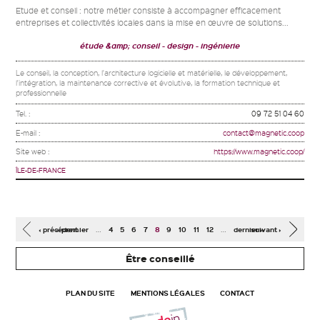
Etude et conseil : notre métier consiste à accompagner efficacement
entreprises et collectivités locales dans la mise en œuvre de solutions...
étude &amp; conseil
design
ingénierie
Le conseil, la conception, l'architecture logicielle et matérielle, le développement,
l'intégration, la maintenance corrective et évolutive, la formation technique et
professionnelle
Tel. :
09 72 51 04 60
E-mail :
contact@magnetic.coop
Site web :
https://www.magnetic.coop/
ÎLE-DE-FRANCE
Pages
…
…
‹ précédent
« premier
4
5
6
7
8
9
10
11
12
dernier »
suivant ›
Être conseillé
PLAN DU SITE
MENTIONS LÉGALES
CONTACT