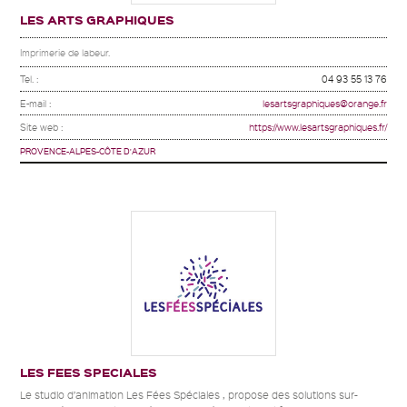
LES ARTS GRAPHIQUES
Imprimerie de labeur.
Tel. :
04 93 55 13 76
E-mail :
lesartsgraphiques@orange.fr
Site web :
https://www.lesartsgraphiques.fr/
PROVENCE-ALPES-CÔTE D'AZUR
LES FEES SPECIALES
Le studio d’animation Les Fées Spéciales , propose des solutions sur-