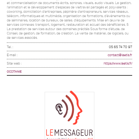
et commercialisation de documents écrits, sonores, visuels, audio visuels. La gestion,
l'animation et le développement d'espaces de vie/travail partagés et polyvalents :
coworking, domiciliation d'entreprises, pépinière d'entrepreneurs, services réseaux,
télécom, informatiques et multimédia, organisation de formations, d'événements ou
de séminaires, location de bureaux, de salles. d'équipements. Mise en œuvre de
services connexes: transport, logement, restauration et accueil des bénéficiaires. 5
La prestation de services autour des domaines précités Sous forme d'étude, de
Conseil, de gestion, de formation, de création. La vente de matériel, de logiciels, ou
de services associés.
Tel. :
05 65 74 70 97
E-mail :
contact@laetis.fr
Site web :
https://www.laetis.fr/
OCCITANIE