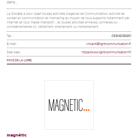
dans...
La Société a pour objet toutes activités d'agence de Communication, activité de
conseil en communication et marketing au moyen de tous supports notamment par
internet et tout média interactif.- ; et toutes activités annexes, connexes ou
complémentaires s'y rattachant directement ou indirectement.
Tel. :
0684939961
E-mail :
vincent@light-communication.fr
Site web :
https://www.light-communication.fr/
PAYS DE LA LOIRE
magnétic