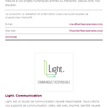
mesure à vos projets numériques animés ou interactifs. Depuis 2015, nos
équipes...
La production, la réalisation et la fabrication d'oeuvres audiovisuelles, de
programmes interactifs.
E-mail :
voeu@les-fees-speciales.coop
Site web :
https://les-fees-speciales.coop/
OCCITANIE
Light. Communication
Light. est un studio de communication visuelle responsable. Nous créons
vos supports de communication, vidéo, site web, imprimé, identité visuelle