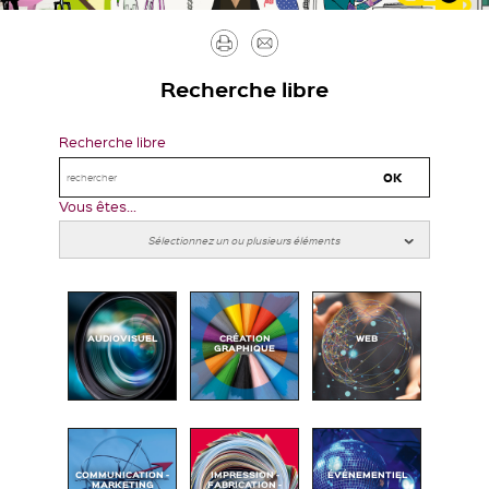
Imprimer
Envoyer
par
Recherche libre
mail
Recherche libre
Vous êtes...
AUDIOVISUEL
CRÉATION
WEB
GRAPHIQUE
COMMUNICATION -
IMPRESSION -
ÉVÉNEMENTIEL
MARKETING
FABRICATION -