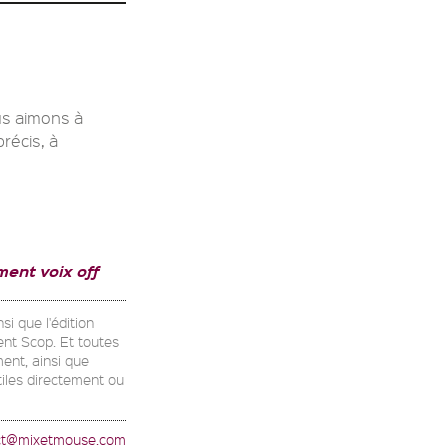
us aimons à
récis, à
ment voix off
si que l'édition
ent Scop. Et toutes
ent, ainsi que
utiles directement ou
ct@mixetmouse.com