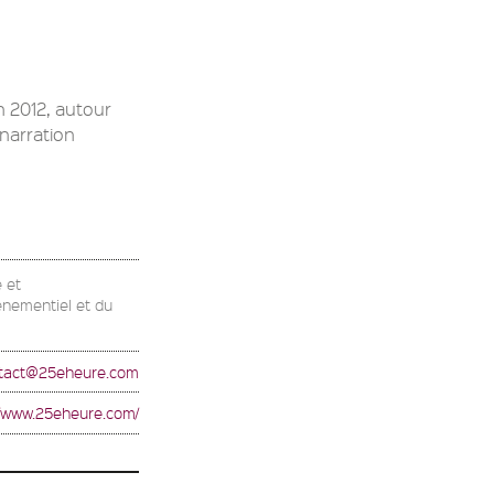
 2012, autour
 narration
e et
énementiel et du
tact@25eheure.com
//www.25eheure.com/