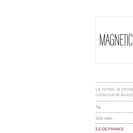
Le conseil, la conce
corrective et évolut
Tel. :
Site web :
ÎLE-DE-FRANCE