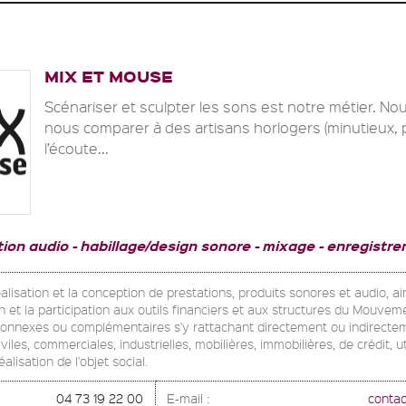
MIX ET MOUSE
Scénariser et sculpter les sons est notre métier. No
nous comparer à des artisans horlogers (minutieux, p
l’écoute...
tion audio
habillage/design sonore - mixage
enregistre
réalisation et la conception de prestations, produits sonores et audio, ain
n et la participation aux outils financiers et aux structures du Mouvem
connexes ou complémentaires s'y rattachant directement ou indirectem
viles, commerciales, industrielles, mobilières, immobilières, de crédit, 
alisation de l'objet social.
04 73 19 22 00
E-mail :
conta