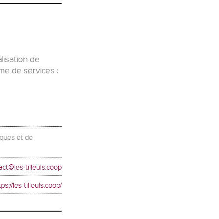
alisation de
e de services :
iques et de
act@les-tilleuls.coop
tps://les-tilleuls.coop/