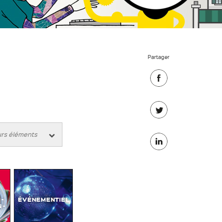
Partager
Partager
sur
Partager
Facebook
sur
Partager
Twitter
sur
Linkedin
-
ÉVÉNEMENTIEL
 -