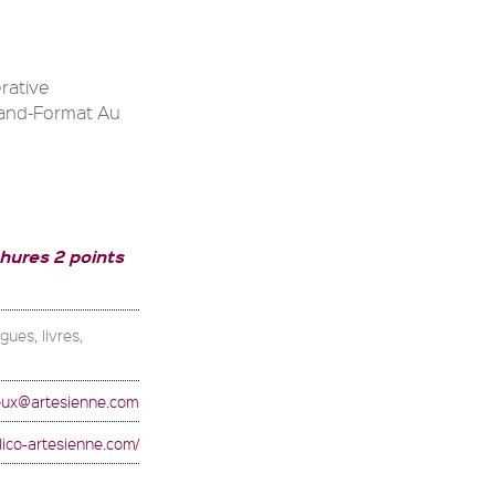
rative
rand-Format Au
hures 2 points
ues, livres,
eux@artesienne.com
llico-artesienne.com/