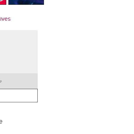
tives
te
e