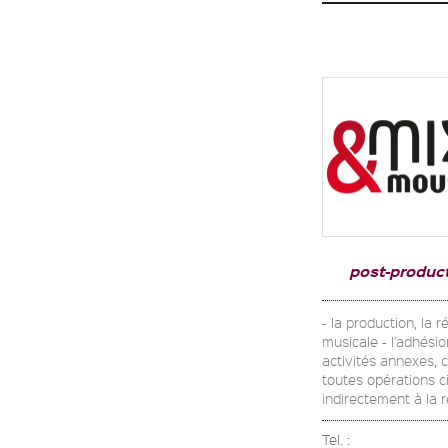
post-produc
- la production, la 
musicale - l'adhésio
activités annexes, 
toutes opérations ci
indirectement à la ré
Tel. :