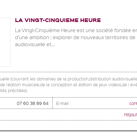
LA VINGT-CINQUIEME HEURE
La Vingt-Cinquième Heure est une société fondée en
d’une ambition : explorer de nouveaux territoires de
audiovisuelle et...
uelle (couvrant les domaines de la production,distribution audiovisuell
e l'édition musicale,de la conception et édition de jeux vidéos,de l év
ités précitées).
07 60 38 89 64
E-mail :
con
https: