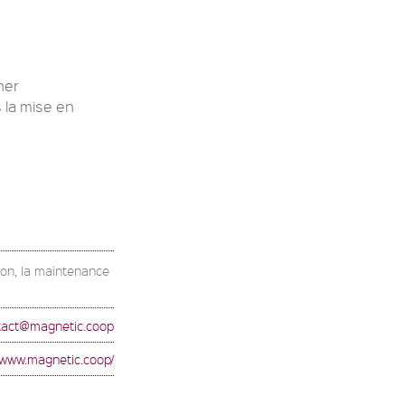
ner
s la mise en
ation, la maintenance
tact@magnetic.coop
//www.magnetic.coop/