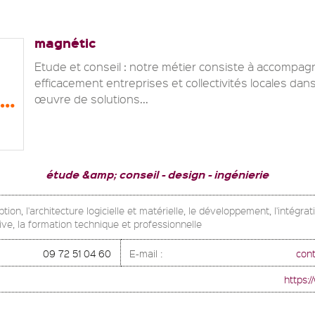
magnétic
Etude et conseil : notre métier consiste à accompag
efficacement entreprises et collectivités locales dan
œuvre de solutions...
étude &amp; conseil
design
ingénierie
ption, l'architecture logicielle et matérielle, le développement, l'intégr
ive, la formation technique et professionnelle
09 72 51 04 60
E-mail :
con
https: