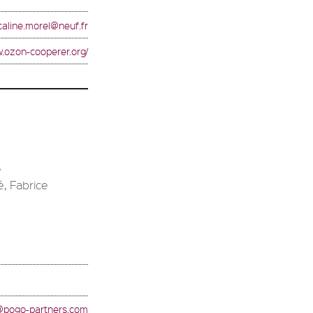
aline.morel@neuf.fr
w.ozon-cooperer.org/
e
é, Fabrice
@pogo-partners.com