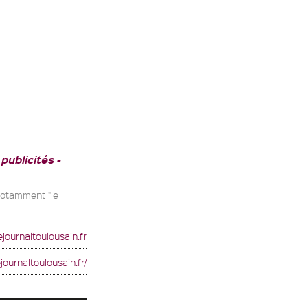
 publicités
 notamment "le
journaltoulousain.fr
journaltoulousain.fr/