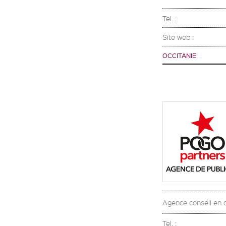
Tel. :
Site web :
OCCITANIE
Agence conseil en 
Tel. :