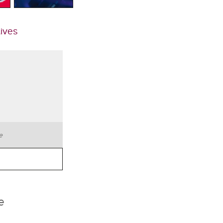
tives
te
e