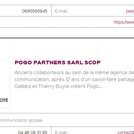
0695595945
E-mail :
pasc
https://ww
POGO PARTNERS SARL SCOP
Anciens collaborteurs au sein de la même agence d
communication, après 12 ans d’un savoir-faire partag
Gaillard et Thierry Buyck créent Pogo...
communication globale
04 48 06 01 95
E-mail :
contact