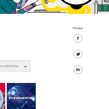
Partager
Partager
sur
Partager
Facebook
sur
Partager
Twitter
sur
Linkedin
-
ÉVÉNEMENTIEL
 -