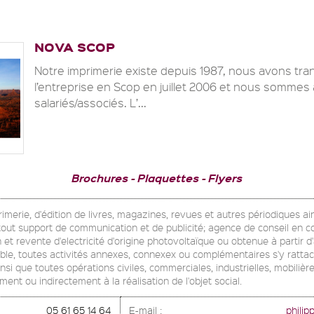
NOVA SCOP
Notre imprimerie existe depuis 1987, nous avons tr
l’entreprise en Scop en juillet 2006 et nous sommes 
salariés/associés. L’...
Brochures
Plaquettes
Flyers
rimerie, d'édition de livres, magazines, revues et autres périodiques ai
e tout support de communication et de publicité; agence de conseil en 
n et revente d'electricité d'origine photovoltaïque ou obtenue à partir 
ble, toutes activités annexes, connexex ou complémentaires s'y ratta
nsi que toutes opérations civiles, commerciales, industrielles, mobilièr
ement ou indirectement à la réalisation de l'objet social.
05 61 65 14 64
E-mail :
phili