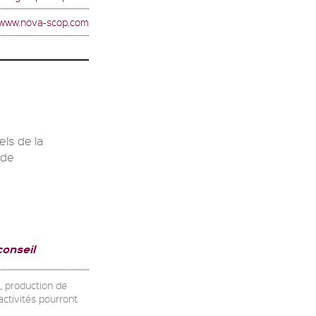
//www.nova-scop.com
ls de la
 de
conseil
e, production de
activités pourront