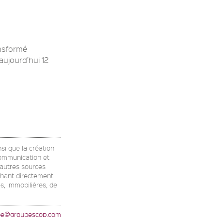
ansformé
aujourd’hui 12
nsi que la création
communication et
d'autres sources
chant directement
es, immobilières, de
ppe@groupescop.com