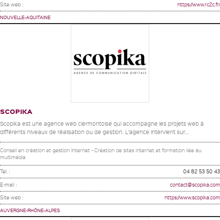
Site web :
https://www.rc2c.fr/
NOUVELLE-AQUITAINE
SCOPIKA
Scopika est une agence web clermontoise qui accompagne les projets web à
différents niveaux de réalisation ou de gestion. L’agence intervient sur...
Conseil en création et gestion Internet - Création de sites internet et formation liée au
multimédia
Tel. :
04 82 53 50 43
E-mail :
contact@scopika.com
Site web :
https://www.scopika.com
AUVERGNE-RHÔNE-ALPES