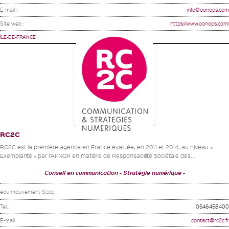
E-mail :
info@oonops.com
Site web :
https://www.oonops.com/
ÎLE-DE-FRANCE
RC2C
RC2C est la première agence en France évaluée, en 2011 et 2014, au niveau «
Exemplarité » par l’AFNOR en matière de Responsabilité Sociétale des...
Conseil en communication
Stratégie numérique
edu mouvement Scop
Tel. :
0546458400
E-mail :
contact@rc2c.fr