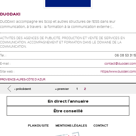
DUODAKI
DUODAKI accompagne les Scop et autres structures de l’ESS dans leur
communication, à travers : la formation à la communication externe (...
ACTIVITES DES AGENCES DE PUBLICITE. PRODUCTION ET VENTE DE SERVICES EN
COMMUNICATION. ACCOMPAGNEMENT ET FORMATION DANS LE DOMAINE DE LA
COMMUNICATION.
Tel. :
06 08 53 31 15
E-mail :
contact@duodaki.com
Site web :
https://www.duodaki.com/
PROVENCE-ALPES-CÔTE D'AZUR
Pages
‹ précédent
« premier
1
2
En direct l'annuaire
Être conseillé
PLAN DU SITE
MENTIONS LÉGALES
CONTACT