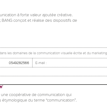
ication à forte valeur ajoutée créative.
BANG conçoit et réalise des dispositifs de
 dans les domaines de la communication visuelle écrite et du marketing
0549282566
E-mail :
m’
st une coopérative de communication qui
s étymologique du terme “communication”.