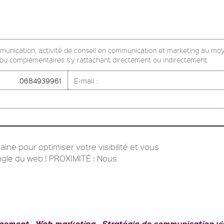
mmunication, activité de conseil en communication et marketing au mo
s ou complémentaires s'y rattachant directement ou indirectement.
0684939961
E-mail :
aine pour optimiser votre visibilité et vous
ungle du web ! PROXIMITÉ : Nous
gement
Web-marketing
Stratégie de communication vi