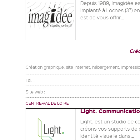
Depuis 1989, Imagidée es
Implanté à Loches (37) en
est de vous offrir...
Cré
Création graphique, site internet, hébergement, impressio
Tel. :
Site web :
CENTRE-VAL DE LOIRE
Light. Communicati
Light. est un studio de 
créons vos supports de c
identité visuelle dans...