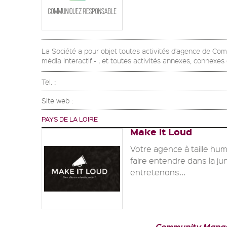
La Société a pour objet toutes activités d'agence de Co
média interactif.- ; et toutes activités annexes, connexe
Tel. :
Site web :
PAYS DE LA LOIRE
Make it Loud
Votre agence à taille hum
faire entendre dans la j
entretenons...
Community Mana