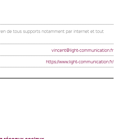
yen de tous supports notamment par internet et tout
vincent@light-communication.fr
https://www.light-communication.fr/
a réseaux sociaux