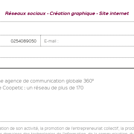
Réseaux sociaux
Création graphique
Site internet
0254089050
E-mail :
ne agence de communication globale 360°
e Coopetic : un réseau de plus de 170
ion de son activité, la promotion de l'entrepreneuriat collectif, la pro
es domaines des technologies de l'information, de la communication, du 