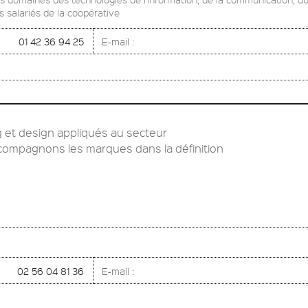
 salariés de la coopérative
01 42 36 94 25
E-mail :
g et design appliqués au secteur
compagnons les marques dans la définition
02 56 04 81 36
E-mail :