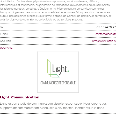
domiciliation d'entreprises, pépinière d'entrepreneurs, services réseaux, télécom,
informatiques et multimédia, organisation de formations, d'événements ou de séminaires,
location de bureaux, de salles. d'équipements. Mise en œuvre de services connexes:
transport, logement, restauration et accueil des bénéficiaires. 5 La prestation de services
autour des domaines précités Sous forme d'étude, de Conseil, de gestion, de formation, de
création. La vente de matériel, de logiciels, ou de services associés.
Tel. :
05 65 74 70 97
E-mail :
contact@laetis.fr
Site web :
https://www.laetis.fr/
OCCITANIE
Light. Communication
Light. est un studio de communication visuelle responsable. Nous créons vos
supports de communication, vidéo, site web, imprimé, identité visuelle dans...