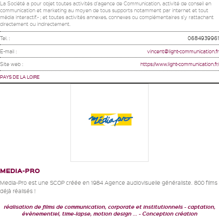
La Société a pour objet toutes activités d'agence de Communication, activité de conseil en
communication et marketing au moyen de tous supports notamment par internet et tout
média interactif.- ; et toutes activités annexes, connexes ou complémentaires s'y rattachant
directement ou indirectement.
Tel. :
0684939961
E-mail :
vincent@light-communication.fr
Site web :
https://www.light-communication.fr/
PAYS DE LA LOIRE
MEDIA-PRO
Media-Pro est une SCOP créée en 1984 Agence audiovisuelle généraliste. 800 films
déjà réalisés !
réalisation de films de communication, corporate et institutionnels
captation,
évènementiel, time-lapse, motion design ...
Conception création