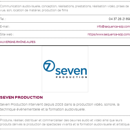
Communication audiovisuelle, conception, réalisations, prestations, réalisation vidéo, prises de
vue, son, location de matériel, production de films
Tel. :
04 37 26 21 89
E-mail :
info@sequence-sdp.com
Site web :
https://www.sequence-sdp.com/
AUVERGNE-RHÔNE-ALPES
SEVEN PRODUCTION
Seven Production intervient depuis 2003 dans la production vidéo, sonore, la
technique événementielle et la formation audiovisuelle.
Produire, réaliser, distribuer et commercialiser des oeuvres audio et vidéo ainsi que leurs
produits dérivés la production de spectacles vivants et la formation audiovisuelle et artistique.