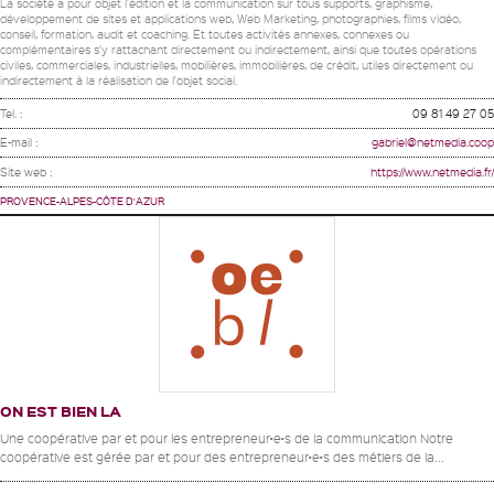
La société a pour objet l’édition et la communication sur tous supports, graphisme,
développement de sites et applications web, Web Marketing, photographies, films vidéo,
conseil, formation, audit et coaching. Et toutes activités annexes, connexes ou
complémentaires s'y rattachant directement ou indirectement, ainsi que toutes opérations
civiles, commerciales, industrielles, mobilières, immobilières, de crédit, utiles directement ou
indirectement à la réalisation de l'objet social.
Tel. :
09 81 49 27 05
E-mail :
gabriel@netmedia.coop
Site web :
https://www.netmedia.fr/
PROVENCE-ALPES-CÔTE D'AZUR
ON EST BIEN LA
Une coopérative par et pour les entrepreneur•e•s de la communication Notre
coopérative est gérée par et pour des entrepreneur•e•s des métiers de la...