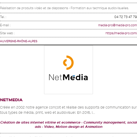
Réalisation de produits vidéo et de diapossons - Formation aux technique audiovisuelles.
Tel. :
04 72 73 47 79
E-mail :
media-pro@media-pro.com
Site web :
https://media-pro.com/
AUVERGNE-RHÔNE-ALPES
NETMEDIA
Créée en 2002 notre agence conçoit et réalise des supports de communication sur
tous types de média, print, web et audiovisuel. En 2016, l...
Création de sites internet vitrine et ecommerce
Community management, social
ads
Video, Motion design et Animation