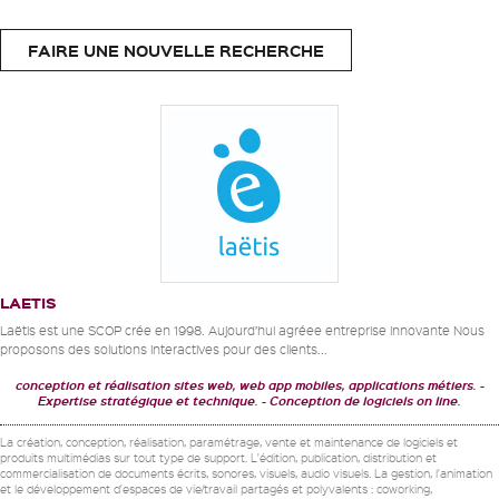
FAIRE UNE NOUVELLE RECHERCHE
LAETIS
Laëtis est une SCOP crée en 1998. Aujourd’hui agréee entreprise innovante Nous
proposons des solutions interactives pour des clients...
conception et réalisation sites web, web app mobiles, applications métiers.
Expertise stratégique et technique.
Conception de logiciels on line.
La création, conception, réalisation, paramétrage, vente et maintenance de logiciels et
produits multimédias sur tout type de support. L'édition, publication, distribution et
commercialisation de documents écrits, sonores, visuels, audio visuels. La gestion, l'animation
et le développement d'espaces de vie/travail partagés et polyvalents : coworking,