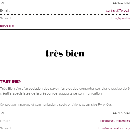
Tel. :
0615673391
E-mail :
contact@7prod.fr
Site web :
https://7prod.fr/
GRAND EST
TRES BIEN
Très Bien c’est l’association des savoir-faire et des compétences d’une équipe de 6
créatifs spécialistes de la création de supports de communication...
Conception graphique et communication visuelle en Ariège et dans les Pyrénées.
Tel. :
0671207301
E-mail :
bonjour@tresbien.org
Site web :
https://www.tresbien.org/