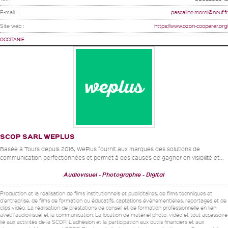
E-mail :
pascaline.morel@neuf.fr
Site web :
https://www.ozon-cooperer.org/
OCCITANIE
SCOP SARL WEPLUS
Basée à Tours depuis 2016, WePlus fournit aux marques des solutions de
communication perfectionnées et permet à des causes de gagner en visibilité et...
Audiovisuel
Photographie
Digital
Production et la réalisation de films institutionnels et publicitaires, de films techniques et
d'entreprise, de films de formation ou éducatifs, captations évènementielles, reportages et de
clips vidéo. La réalisation de prestations de conseil et de formation professionnelle en lien
avec l'audiovisuel et la communication. La location de matériel photo, vidéo et tout accessoire
lié aux activités de la SCOP. L'adhésion et la participation aux outils financiers et aux