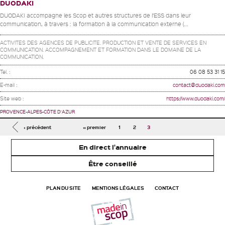
DUODAKI
DUODAKI accompagne les Scop et autres structures de l’ESS dans leur
communication, à travers : la formation à la communication externe (...
ACTIVITES DES AGENCES DE PUBLICITE. PRODUCTION ET VENTE DE SERVICES EN
COMMUNICATION. ACCOMPAGNEMENT ET FORMATION DANS LE DOMAINE DE LA
COMMUNICATION.
Tel. :
06 08 53 31 15
E-mail :
contact@duodaki.com
Site web :
https://www.duodaki.com/
PROVENCE-ALPES-CÔTE D'AZUR
Pages
‹ précédent
« premier
1
2
3
En direct l'annuaire
Être conseillé
PLAN DU SITE
MENTIONS LÉGALES
CONTACT