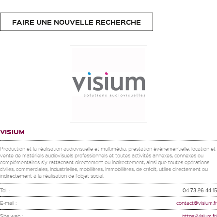
FAIRE UNE NOUVELLE RECHERCHE
VISIUM
Production et la réalisation audiovisuelle et multimédia, prestation événementielle, location et
vente de matériels audiovisuels professionnels et toutes activités annexes, connexes ou
complémentaires s'y rattachant directement ou indirectement, ainsi que toutes opérations
civiles, commerciales, industrielles, mobilières, immobilières, de crédit, utiles directement ou
indirectement à la réalisation de l'objet social.
Tel. :
04 73 26 44 15
E-mail :
contact@visium.fr
Site web :
https://visium.fr/