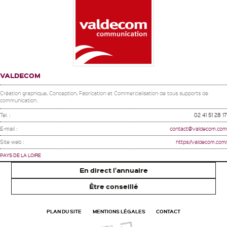
VALDECOM
Création graphique, Conception, Fabrication et Commercialisation de tous supports de
communication.
Tel. :
02 41 51 28 17
E-mail :
contact@valdecom.com
Site web :
https://valdecom.com/
PAYS DE LA LOIRE
En direct l'annuaire
Être conseillé
PLAN DU SITE
MENTIONS LÉGALES
CONTACT