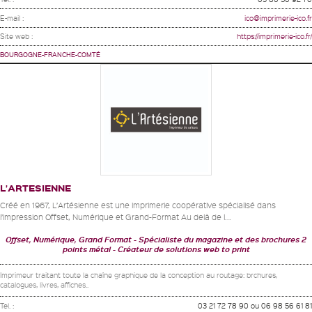
E-mail :
ico@imprimerie-ico.fr
Site web :
https://imprimerie-ico.fr/
BOURGOGNE-FRANCHE-COMTÉ
L’ARTESIENNE
Créé en 1967, L’Artésienne est une imprimerie coopérative spécialisé dans
l’impression Offset, Numérique et Grand-Format Au delà de l...
Offset, Numérique, Grand Format
Spécialiste du magazine et des brochures 2
points métal
Créateur de solutions web to print
Imprimeur traitant toute la chaîne graphique de la conception au routage: brchures,
catalogues, livres, affiches..
Tel. :
03 21 72 78 90 ou 06 98 56 61 81