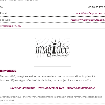
aux structures du Mouvement Scop
Tel. :
03.20.50.77.62
E-mail :
contact@bienfaitpourta.com
Site web :
https://www.bienfaitpourta.com/
HAUTS-DE-FRANCE
IMAGIDEE
Depuis 1989, Imagidée est le partenaire de votre communication. Implanté à
Loches (37) en région Centre Val de Loire, notre objectif est de vous offrir...
Création graphique
Développement web
Impression numérique
Création graphique, site internet, hébergement, impression grand format, impression textile
personnalisé