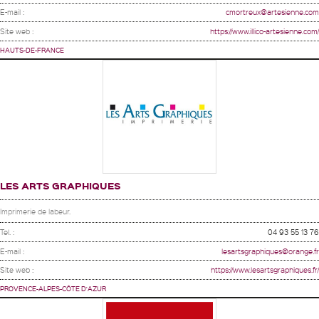
E-mail :
cmortreux@artesienne.com
Site web :
https://www.illico-artesienne.com/
HAUTS-DE-FRANCE
LES ARTS GRAPHIQUES
Imprimerie de labeur.
Tel. :
04 93 55 13 76
E-mail :
lesartsgraphiques@orange.fr
Site web :
https://www.lesartsgraphiques.fr/
PROVENCE-ALPES-CÔTE D'AZUR