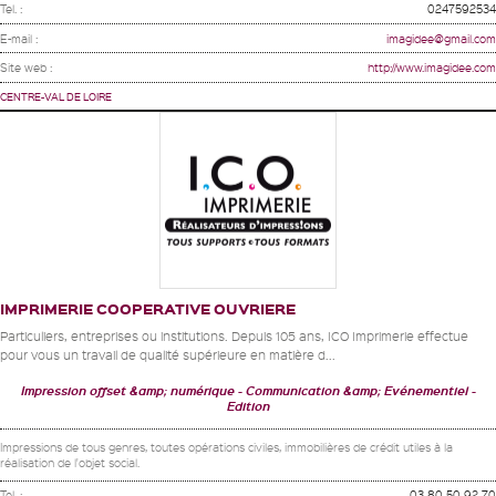
Tel. :
0247592534
E-mail :
imagidee@gmail.com
Site web :
http://www.imagidee.com
CENTRE-VAL DE LOIRE
IMPRIMERIE COOPERATIVE OUVRIERE
Particuliers, entreprises ou institutions. Depuis 105 ans, ICO Imprimerie effectue
pour vous un travail de qualité supérieure en matière d...
Impression offset &amp; numérique
Communication &amp; Evénementiel
Edition
Impressions de tous genres, toutes opérations civiles, immobilières de crédit utiles à la
réalisation de l'objet social.
Tel. :
03 80 50 92 70