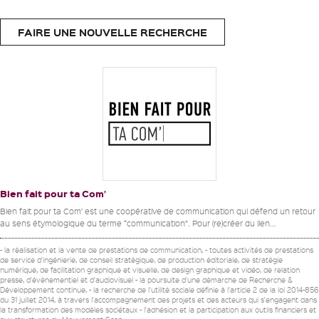
FAIRE UNE NOUVELLE RECHERCHE
Bien fait pour ta Com’
Bien fait pour ta Com’ est une coopérative de communication qui défend un retour
au sens étymologique du terme “communication”. Pour (re)créer du lien...
- la réalisation et la vente de prestations de communication, - toutes activités de prestations
de service d'ingénierie, de conseil stratégique, de production éditoriale, de stratégie
numérique, de facilitation graphique et visuelle, de design graphique et vidéo, de relation
presse, d'évènementiel et d'audiovisuel - la poursuite d'une démarche de Recherche &
Développement continue, - la recherche de l'utilité sociale définie à l'article 2 de la loi 2014-856
du 31 juillet 2014, à travers l'accompagnement des projets et des acteurs qui s'engagent dans
la transformation des modèles sociétaux - l'adhésion et la participation aux outils financiers et