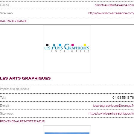
E-mail :
cmortreux@artesienne.com
Site web :
https://www.illico-artesienne.com/
HAUTS-DE-FRANCE
LES ARTS GRAPHIQUES
Imprimerie de labeur.
Tel. :
04 93 55 13 76
E-mail :
lesartsgraphiques@orange.fr
Site web :
https://www.lesartsgraphiques.fr/
PROVENCE-ALPES-CÔTE D'AZUR