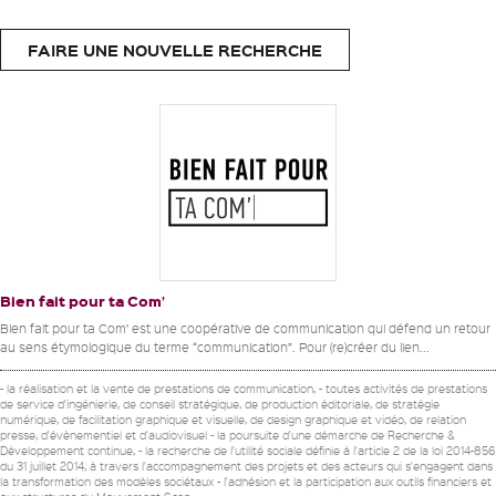
FAIRE UNE NOUVELLE RECHERCHE
Bien fait pour ta Com’
Bien fait pour ta Com’ est une coopérative de communication qui défend un retour
au sens étymologique du terme “communication”. Pour (re)créer du lien...
- la réalisation et la vente de prestations de communication, - toutes activités de prestations
de service d'ingénierie, de conseil stratégique, de production éditoriale, de stratégie
numérique, de facilitation graphique et visuelle, de design graphique et vidéo, de relation
presse, d'évènementiel et d'audiovisuel - la poursuite d'une démarche de Recherche &
Développement continue, - la recherche de l'utilité sociale définie à l'article 2 de la loi 2014-856
du 31 juillet 2014, à travers l'accompagnement des projets et des acteurs qui s'engagent dans
la transformation des modèles sociétaux - l'adhésion et la participation aux outils financiers et