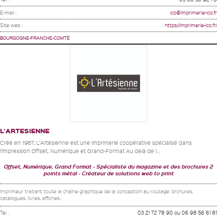
E-mail :
ico@imprimerie-ico.fr
Site web :
https://imprimerie-ico.fr/
BOURGOGNE-FRANCHE-COMTÉ
L’ARTESIENNE
Créé en 1967, L’Artésienne est une imprimerie coopérative spécialisé dans
l’impression Offset, Numérique et Grand-Format Au delà de l...
Offset, Numérique, Grand Format
Spécialiste du magazine et des brochures 2
points métal
Créateur de solutions web to print
Imprimeur traitant toute la chaîne graphique de la conception au routage: brchures,
catalogues, livres, affiches..
Tel. :
03 21 72 78 90 ou 06 98 56 61 81