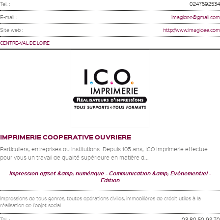
Tel. :
0247592534
E-mail :
imagidee@gmail.com
Site web :
http://www.imagidee.com
CENTRE-VAL DE LOIRE
IMPRIMERIE COOPERATIVE OUVRIERE
Particuliers, entreprises ou institutions. Depuis 105 ans, ICO Imprimerie effectue
pour vous un travail de qualité supérieure en matière d...
Impression offset &amp; numérique
Communication &amp; Evénementiel
Edition
Impressions de tous genres, toutes opérations civiles, immobilières de crédit utiles à la
réalisation de l'objet social.
Tel. :
03 80 50 92 70