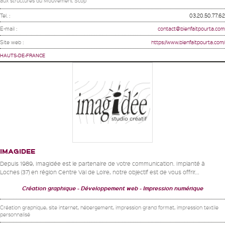
aux structures du Mouvement Scop
Tel. :
03.20.50.77.62
E-mail :
contact@bienfaitpourta.com
Site web :
https://www.bienfaitpourta.com/
HAUTS-DE-FRANCE
IMAGIDEE
Depuis 1989, Imagidée est le partenaire de votre communication. Implanté à
Loches (37) en région Centre Val de Loire, notre objectif est de vous offrir...
Création graphique
Développement web
Impression numérique
Création graphique, site internet, hébergement, impression grand format, impression textile
personnalisé