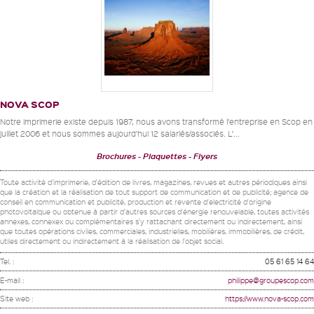
NOVA SCOP
Notre imprimerie existe depuis 1987, nous avons transformé l’entreprise en Scop en
juillet 2006 et nous sommes aujourd’hui 12 salariés/associés. L’...
Brochures
Plaquettes
Flyers
Toute activité d'imprimerie, d'édition de livres, magazines, revues et autres périodiques ainsi
que la création et la réalisation de tout support de communication et de publicité; agence de
conseil en communication et publicité, production et revente d'electricité d'origine
photovoltaïque ou obtenue à partir d'autres sources d'énergie renouvelable, toutes activités
annexes, connexex ou complémentaires s'y rattachant directement ou indirectement, ainsi
que toutes opérations civiles, commerciales, industrielles, mobilières, immobilières, de crédit,
utiles directement ou indirectement à la réalisation de l'objet social.
Tel. :
05 61 65 14 64
E-mail :
philippe@groupescop.com
Site web :
https://www.nova-scop.com