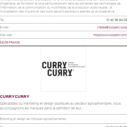
d'ingénierie, de formation et plus particulièrement dans les domaines des technologies de
l'information, de la communication, du multimédia, de la production audiovisuelle ; la
mutualisation des moyens et des outils des entrepreneurs salariés de la coopérative
Tel. :
01 42 36 94 25
E-mail :
n.feste@coopetic.coop
Site web :
https://www.coopetic.com/
ÎLE-DE-FRANCE
CURRYCURRY
Spécialistes du marketing et design appliqués au secteur agroalimentaire, nous
accompagnons les marques dans la définition de leur...
Branding et design de marques agroalimentaires