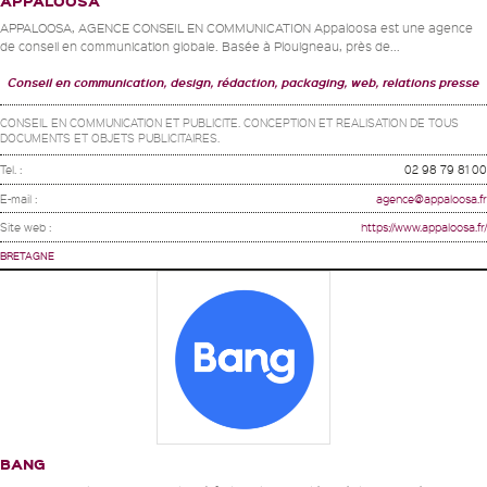
APPALOOSA
APPALOOSA, AGENCE CONSEIL EN COMMUNICATION Appaloosa est une agence
de conseil en communication globale. Basée à Plouigneau, près de...
Conseil en communication, design, rédaction, packaging, web, relations presse
CONSEIL EN COMMUNICATION ET PUBLICITE. CONCEPTION ET REALISATION DE TOUS
DOCUMENTS ET OBJETS PUBLICITAIRES.
Tel. :
02 98 79 81 00
E-mail :
agence@appaloosa.fr
Site web :
https://www.appaloosa.fr/
BRETAGNE
BANG