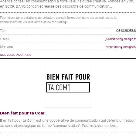
Agence conseil en communication à forte valeur ajoutée créative. Fondée en 2015
en SCOP, BANG conçoit et réalise des dispositifs de communication...
Fourniture de prestations de création, conseil, formation dans les domaines de la
communication visuelle écrite et du marketing
Tel. :
0549282566
E-mail :
julien@bang-design.fr
Site web :
https://bang-design.fr/
NOUVELLE-AQUITAINE
Bien fait pour ta Com’
Bien fait pour ta Com’ est une coopérative de communication qui défend un retour
au sens étymologique du terme “communication”. Pour (re)créer du lien...