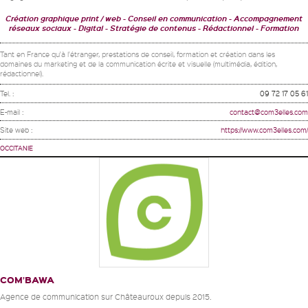
Création graphique print / web - Conseil en communication - Accompagnement
réseaux sociaux - Digital
Stratégie de contenus - Rédactionnel
Formation
Tant en France qu'à l'étranger, prestations de conseil, formation et création dans les
domaines du marketing et de la communication écrite et visuelle (multimédia, édition,
rédactionnel).
Tel. :
09 72 17 05 61
E-mail :
contact@com3elles.com
Site web :
https://www.com3elles.com/
OCCITANIE
COM’BAWA
Agence de communication sur Châteauroux depuis 2015.