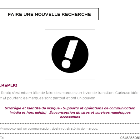
FAIRE UNE NOUVELLE RECHERCHE
.REPLIQ
.Repliq s’est mis en tête de faire des marques un levier de transition. Curieuse idée
? Et pourtant les marques sont partout et ont un pouvoir...
Stratégie et identité de marque
Supports et opérations de communication
(média et hors média)
Écoconception de sites et services numériques
accessibles
Agence-conseil en communication, design et stratégie de marque.
Tel. :
0548288081