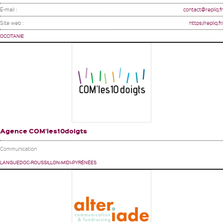
E-mail :
contact@repliq.fr
Site web :
https://repliq.fr/
OCCITANIE
Agence COM’les10doigts
Communication
LANGUEDOC-ROUSSILLON-MIDI-PYRÉNÉES