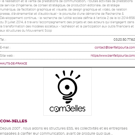
- la réalisation et la vente de prestations de communication, - toutes activités de prestations
de service d'ingénierie, de conseil stratégique, de production éditoriale, de stratégie
numérique, de facilitation graphique et visuelle, de design graphique et vidéo, de relation
presse, d'évènementiel et d'audiovisuel - la poursuite d'une démarche de Recherche &
Développement continue, - la recherche de l'utilité sociale définie à l'article 2 de la loi 2014-856
du 31 juillet 2014, à travers l'accompagnement des projets et des acteurs qui s'engagent dans
la transformation des modèles sociétaux - l'adhésion et la participation aux outils financiers et
aux structures du Mouvement Scop
Tel. :
03.20.50.77.62
E-mail :
contact@bienfaitpourta.com
Site web :
https://www.bienfaitpourta.com/
HAUTS-DE-FRANCE
COM›3ELLES
Depuis 2007 , nous aidons les structures ESS, les collectivités et les entreprises
engagées à clarifier leur communication, avant de produire quoi que...