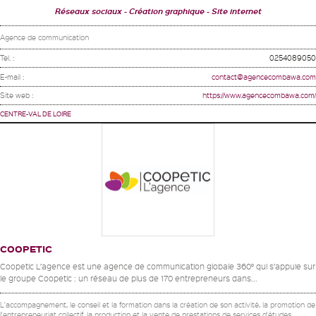
Réseaux sociaux
Création graphique
Site internet
Agence de communication
Tel. :
0254089050
E-mail :
contact@agencecombawa.com
Site web :
https://www.agencecombawa.com/
CENTRE-VAL DE LOIRE
COOPETIC
Coopetic L’agence est une agence de communication globale 360° qui s’appuie sur
le groupe Coopetic : un réseau de plus de 170 entrepreneurs dans...
L'accompagnement, le conseil et la formation dans la création de son activité, la promotion de
l'entrepreneuriat collectif, la production et la vente de prestations de services d'études,