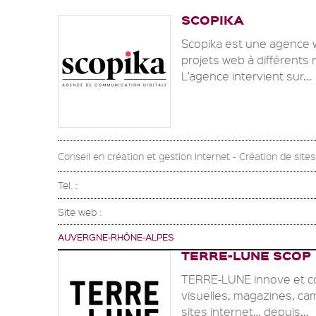
SCOPIKA
Scopika est une agence 
projets web à différents 
L’agence intervient sur...
Conseil en création et gestion Internet - Création de site
Tel. :
Site web :
AUVERGNE-RHÔNE-ALPES
TERRE-LUNE SCOP
TERRE-LUNE innove et con
visuelles, magazines, ca
sites internet… depuis...