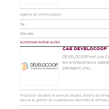
Agence de communication
Tel. :
Site web :
AUVERGNE-RHÔNE-ALPES
CAE DEVELOCOOP
DEVELOCOOP est une Coop
les entrepreneurs salarié
partagent une...
Production de biens et services, études, actions de form
oeuvre et gestion de coopératives d'activités et d'emploi,