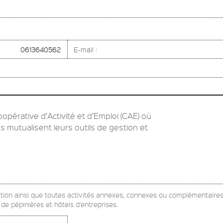
0613640562
E-mail :
érative d’Activité et d’Emploi (CAE) où
s mutualisent leurs outils de gestion et
ation ainsi que toutes activités annexes, connexes ou complémentaires
 de pépinières et hôtels d'entreprises.