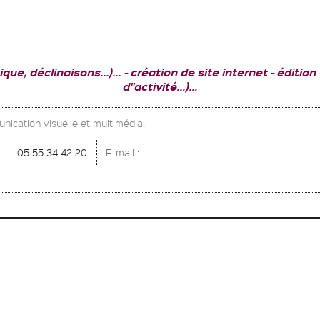
que, déclinaisons...)...
création de site internet
édition
d"activité...)...
unication visuelle et multimédia.
05 55 34 42 20
E-mail :