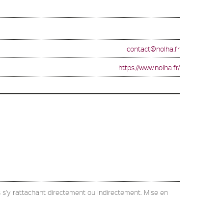
contact@nolha.fr
https://www.nolha.fr/
 s'y rattachant directement ou indirectement. Mise en