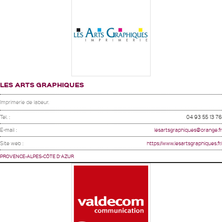
LES ARTS GRAPHIQUES
Imprimerie de labeur.
Tel. :
04 93 55 13 76
E-mail :
lesartsgraphiques@orange.fr
Site web :
https://www.lesartsgraphiques.fr/
PROVENCE-ALPES-CÔTE D'AZUR