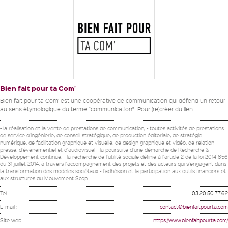
Bien fait pour ta Com’
Bien fait pour ta Com’ est une coopérative de communication qui défend un retour
au sens étymologique du terme “communication”. Pour (re)créer du lien...
- la réalisation et la vente de prestations de communication, - toutes activités de prestations
de service d'ingénierie, de conseil stratégique, de production éditoriale, de stratégie
numérique, de facilitation graphique et visuelle, de design graphique et vidéo, de relation
presse, d'évènementiel et d'audiovisuel - la poursuite d'une démarche de Recherche &
Développement continue, - la recherche de l'utilité sociale définie à l'article 2 de la loi 2014-856
du 31 juillet 2014, à travers l'accompagnement des projets et des acteurs qui s'engagent dans
la transformation des modèles sociétaux - l'adhésion et la participation aux outils financiers et
aux structures du Mouvement Scop
Tel. :
03.20.50.77.62
E-mail :
contact@bienfaitpourta.com
Site web :
https://www.bienfaitpourta.com/