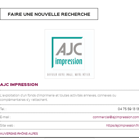
FAIRE UNE NOUVELLE RECHERCHE
AJC IMPRESSION
L'exploitation d'un fonds d'imprimerie et toutes activités annexes, connexes ou
complémentaires s'y rattachant.
Tel. :
04 75 59 13 13
E-mail :
commercial@ajcimpression.com
Site web :
https://ajcimpression.fr/
AUVERGNE-RHÔNE-ALPES