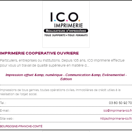
IMPRIMERIE COOPERATIVE OUVRIERE
Particuliers, entreprises ou institutions. Depuis 105 ans, ICO Imprimerie effectue
pour vous un travail de qualité supérieure en matière d...
Impression offset &amp; numérique
Communication &amp; Evénementiel
Edition
Impressions de tous genres, toutes opérations civiles, immobilières de crédit utiles à la
réalisation de l'objet social.
Tel. :
03 80 50 92 70
E-mail :
ico@imprimerie-ico.fr
Site web :
https://imprimerie-ico.fr/
BOURGOGNE-FRANCHE-COMTÉ