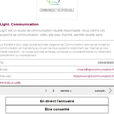
Light. Communication
Light. est un studio de communication visuelle responsable. Nous créons vos
supports de communication, vidéo, site web, imprimé, identité visuelle dans...
La Société a pour objet toutes activités d'agence de Communication, activité de conseil en
communication et marketing au moyen de tous supports notamment par internet et tout
média interactif.- ; et toutes activités annexes, connexes ou complémentaires s'y rattachant
directement ou indirectement.
Tel. :
0684939961
E-mail :
vincent@light-communication.fr
Site web :
https://www.light-communication.fr/
PAYS DE LA LOIRE
Pages
1
2
dernier »
suivant ›
En direct l'annuaire
Être conseillé