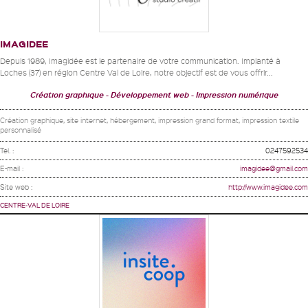
IMAGIDEE
Depuis 1989, Imagidée est le partenaire de votre communication. Implanté à
Loches (37) en région Centre Val de Loire, notre objectif est de vous offrir...
Création graphique
Développement web
Impression numérique
Création graphique, site internet, hébergement, impression grand format, impression textile
personnalisé
Tel. :
0247592534
E-mail :
imagidee@gmail.com
Site web :
http://www.imagidee.com
CENTRE-VAL DE LOIRE