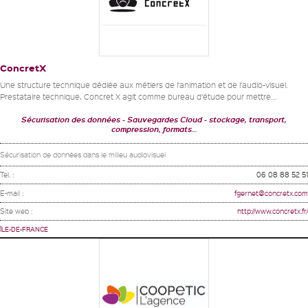
ConcretX
Une structure technique dédiée aux métiers de l’animation et de l’audio-visuel.
Prestataire technique, Concret X agit comme bureau d’étude pour mettre...
Sécurisation des données
Sauvegardes Cloud
stockage, transport,
compression, formats…
Sécurisation de données dans le milieu audiovisuel
Tel. :
06 08 88 52 51
E-mail :
fgernet@concretx.com
Site web :
http://www.concretx.fr/
ÎLE-DE-FRANCE