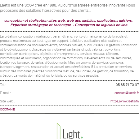
Laëtis est une SCOP crée en 1998. Aujourd’hui agréee entreprise innovante Nous
proposons des solutions interactives pour des clients...
conception et réalisation sites web, web app mobiles, applications métiers.
Expertise stratégique et technique.
Conception de logiciels on line.
La création, conception, réalisation, paramétrage, vente et maintenance de logiciels et
produits multimédias sur tout type de support. L'édition, publication, distribution et
commercialisation de documents écrits, sonores, visuels, audio visuels. La gestion, l'animation
et le développement d'espaces de vie/travail partagés et polyvalents : coworking,
domiciliation d'entreprises, pépinière d'entrepreneurs, services réseaux, télécom,
informatiques et multimédia, organisation de formations, d'événements ou de séminaires,
location de bureaux, de salles. d'équipements. Mise en œuvre de services connexes:
transport, logement, restauration et accueil des bénéficiaires. 5 La prestation de services
autour des domaines précités Sous forme d'étude, de Conseil, de gestion, de formation, de
création. La vente de matériel, de logiciels, ou de services associés.
Tel. :
05 65 74 70 97
E-mail :
contact@laetis.fr
Site web :
https://www.laetis.fr/
OCCITANIE