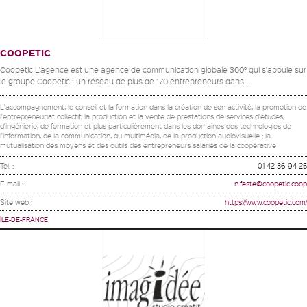
COOPETIC
Coopetic L’agence est une agence de communication globale 360° qui s’appuie sur
le groupe Coopetic : un réseau de plus de 170 entrepreneurs dans...
L'accompagnement, le conseil et la formation dans la création de son activité, la promotion de
l'entrepreneuriat collectif, la production et la vente de prestations de services d'études,
d'ingénierie, de formation et plus particulièrement dans les domaines des technologies de
l'information, de la communication, du multimédia, de la production audiovisuelle ; la
mutualisation des moyens et des outils des entrepreneurs salariés de la coopérative
Tel. :
01 42 36 94 25
E-mail :
n.feste@coopetic.coop
Site web :
https://www.coopetic.com/
ÎLE-DE-FRANCE