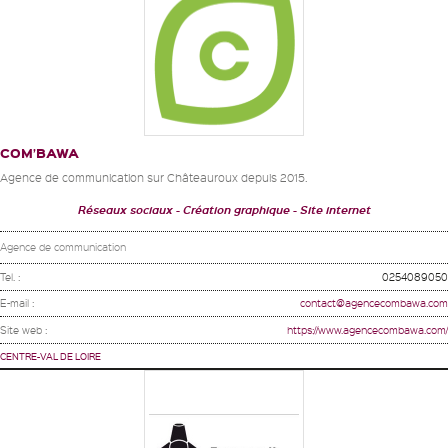
COM’BAWA
Agence de communication sur Châteauroux depuis 2015.
Réseaux sociaux
Création graphique
Site internet
Agence de communication
Tel. :
0254089050
E-mail :
contact@agencecombawa.com
Site web :
https://www.agencecombawa.com/
CENTRE-VAL DE LOIRE