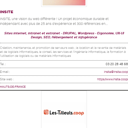
INSITE
INSITE, une vision du web différente ! Un projet économique durable et
indépendant avec plus de 25 ans d’expérience et 300 références en...
Sites internet, intranet et extranet
DRUPAL, Wordpress
Ergonomie, UX-UI
Design, SEO, Hébergement et infogérance
Création, maintenance, et promotion de serveurs web ; la location et la revente de matériels
et de logiciels informatiques, le conseil, les services et l'ingénierie informatique, la formation à
l'utilisation de logiciels ou de matériels informatiques
Tel. :
03 20 28 48 68
E-mail :
insite@insite.coop
Site web :
https://www.insite.coop/
HAUTS-DE-FRANCE