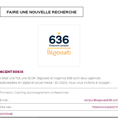
FAIRE UNE NOUVELLE RECHERCHE
6CENT30SIX
Il était une fois une SCOP. Silgoweb et l’Agence 636 sont deux agences
spécialisées en digital et social media ! En 2023, nous vous invitons à voyager...
Formation, Coaching, accompagnement professionnels.
E-mail :
bonjour@silgoweb636.com
Site web :
https://www.polpoz.fr/
OCCITANIE