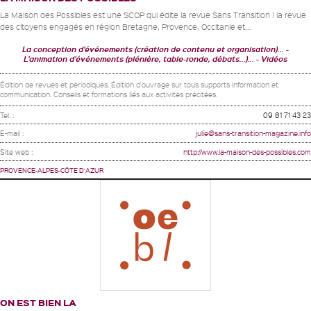
La Maison des Possibles est une SCOP qui édite la revue Sans Transition ! la revue
des citoyens engagés en région Bretagne, Provence, Occitanie et...
La conception d'événements (création de contenu et organisation)...
L'animation d'événements (plénière, table-ronde, débats...)...
Vidéos
Édition de revues et périodiques. Édition d'ouvrage sur tous supports information et
communication. Conseils et formations liés aux activités précitées.
Tel. :
09 81 71 43 23
E-mail :
julie@sans-transition-magazine.info
Site web :
http://www.la-maison-des-possibles.com
PROVENCE-ALPES-CÔTE D'AZUR
ON EST BIEN LA