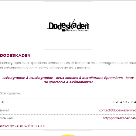
DODESKADEN
Scénographies d’expositions permanentes et temporaires, aménagements de lieux
et d’évènements, de musées, création de lieux mobiles,...
scénographie & muséographie
lieux mobiles & installations éphémères
lieux
de spectacle & événementiel
Scénographie.
Tel. :
09 54 53 73 54
E-mail :
contact@dodeskaden.net
Site web :
https://dodeskaden.net/
PROVENCE-ALPES-CÔTE D'AZUR