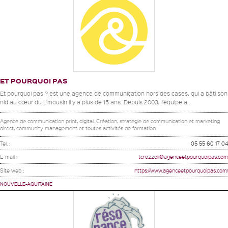
ET POURQUOI PAS
Et pourquoi pas ? est une agence de communication hors des cases, qui a bâti son
nid au cœur du Limousin il y a plus de 15 ans. Depuis 2003, l’équipe a...
Agence de communication print, digital. Création, stratégie de communication et marketing
direct, community management et toutes activités de formation.
Tel. :
05 55 60 17 04
E-mail :
tcrozzoli@agenceetpourquoipas.com
Site web :
https://www.agenceetpourquoipas.com/
NOUVELLE-AQUITAINE