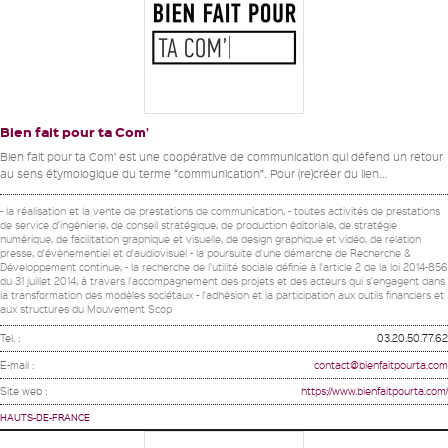
Bien fait pour ta Com’
Bien fait pour ta Com’ est une coopérative de communication qui défend un retour
au sens étymologique du terme “communication”. Pour (re)créer du lien...
- la réalisation et la vente de prestations de communication, - toutes activités de prestations
de service d'ingénierie, de conseil stratégique, de production éditoriale, de stratégie
numérique, de facilitation graphique et visuelle, de design graphique et vidéo, de relation
presse, d'évènementiel et d'audiovisuel - la poursuite d'une démarche de Recherche &
Développement continue, - la recherche de l'utilité sociale définie à l'article 2 de la loi 2014-856
du 31 juillet 2014, à travers l'accompagnement des projets et des acteurs qui s'engagent dans
la transformation des modèles sociétaux - l'adhésion et la participation aux outils financiers et
aux structures du Mouvement Scop
Tel. :
03.20.50.77.62
E-mail :
contact@bienfaitpourta.com
Site web :
https://www.bienfaitpourta.com/
HAUTS-DE-FRANCE