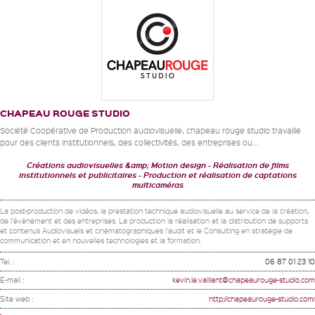
CHAPEAU ROUGE STUDIO
Société Coopérative de Production audiovisuelle, chapeau rouge studio travaille
pour des clients institutionnels, des collectivités, des entreprises ou...
Créations audiovisuelles &amp; Motion design
Réalisation de films
institutionnels et publicitaires
Production et réalisation de captations
multicaméras
La post-production de vidéos, la prestation technique audiovisuelle au service de la création,
de l'évènement et des entreprises. La production la réalisation et la distribution de supports
et contenus Audiovisuels et cinématographiques l'audit et le Consulting en stratégie de
communication et en nouvelles technologies et la formation.
Tel. :
06 87 01 23 10
E-mail :
kevin.le.vaillant@chapeaurouge-studio.com
Site web :
http://chapeaurouge-studio.com/