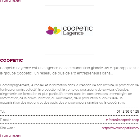
ÎLE-DE-FRANCE
COOPETIC
Coopetic L’agence est une agence de communication globale 360° qui s’appuie sur
le groupe Coopetic : un réseau de plus de 170 entrepreneurs dans...
L'accompagnement, le conseil et la formation dans la création de son activité, la promotion de
l'entrepreneuriat collectif, la production et la vente de prestations de services d'études,
d'ingénierie, de formation et plus particulièrement dans les domaines des technologies de
l'information, de la communication, du multimédia, de la production audiovisuelle ; la
mutualisation des moyens et des outils des entrepreneurs salariés de la coopérative
Tel. :
01 42 36 94 25
E-mail :
n.feste@coopetic.coop
Site web :
https://www.coopetic.com/
ÎLE-DE-FRANCE