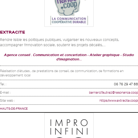
EXTRACITE
Rendre lisible les politiques publiques, vulgariser les nouveaux concepts,
accompagner l’innovation sociale, soutenir les projets décalés,...
Agence conseil . Communication et concertation
Atelier graphique
Studio
d'imagination...
Réalisation d'études , de prestations de conseil, de communication, de formations en
développement local
Tel. :
06 76 29 47 88
E-mail :
bernard.fautrez@resonance.coop
Site web :
https://www.extracite.coop/
HAUTS-DE-FRANCE