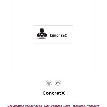
Imprimer
Envoyer
par
ConcretX
mail
Sécurisation des données
Sauvegardes Cloud
stockage, transport,