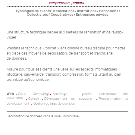
compression, formats…
Typologies de clients:
Associations / Institutions / Fondations /
Collectivités / Coopératives / Entreprises privées
Une structure technique dédiée aux métiers de l’animation et de l’audio-
visuel.
Prestataire technique, Concret X agit comme bureau d’étude pour mettre
en place des moyens de sécurisation, de transport et d’archivage
de données.
Assure pour tous ses clients une veille sur les aspects informatiques
(stockage, sauvegarde, transport, compression, formats…) tant au plan
technique qu’économique.
Web
Cloud Computing
Archivage - gestion électronique des
documents
Conseil
Développement de solutions
Programmation et
développement
Gestion de base de données
Sécurisation de données dans le milieu audiovisuel