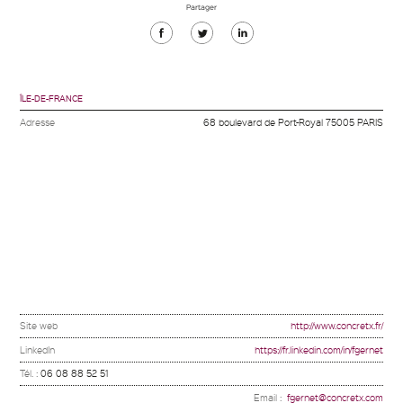
Partager
Partager
Partager
Partager
sur
sur
sur
Facebook
Twitter
Linkedin
ÎLE-DE-FRANCE
Adresse
68 boulevard de Port-Royal 75005 PARIS
Site web
http://www.concretx.fr/
LinkedIn
https://fr.linkedin.com/in/fgernet
Tél. :
06 08 88 52 51
Email :
fgernet@concretx.com