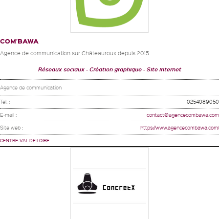
COM’BAWA
Agence de communication sur Châteauroux depuis 2015.
Réseaux sociaux
Création graphique
Site internet
Agence de communication
Tel. :
0254089050
E-mail :
contact@agencecombawa.com
Site web :
https://www.agencecombawa.com/
CENTRE-VAL DE LOIRE