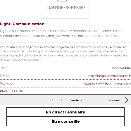
Light. Communication
Light. est un studio de communication visuelle responsable. Nous créons vos
supports de communication, vidéo, site web, imprimé, identité visuelle dans...
La Société a pour objet toutes activités d'agence de Communication, activité de conseil en
communication et marketing au moyen de tous supports notamment par internet et tout
média interactif.- ; et toutes activités annexes, connexes ou complémentaires s'y rattachant
directement ou indirectement.
Tel. :
0684939961
E-mail :
vincent@light-communication.fr
Site web :
https://www.light-communication.fr/
PAYS DE LA LOIRE
Pages
1
2
dernier »
suivant ›
En direct l'annuaire
Être conseillé