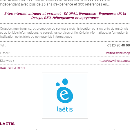
indépendant avec plus de 25 ans d’expérience et 300 références en...
Sites internet, intranet et extranet
DRUPAL, Wordpress
Ergonomie, UX-UI
Design, SEO, Hébergement et infogérance
Création, maintenance, et promotion de serveurs web ; la location et la revente de matériels
et de logiciels informatiques, le conseil, les services et l'ingénierie informatique, la formation à
l'utilisation de logiciels ou de matériels informatiques
Tel. :
03 20 28 48 68
E-mail :
insite@insite.coop
Site web :
https://www.insite.coop/
HAUTS-DE-FRANCE
LAETIS