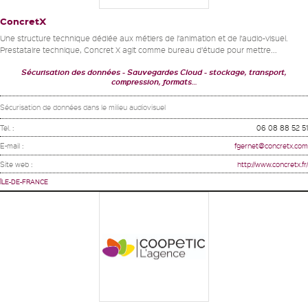
ConcretX
Une structure technique dédiée aux métiers de l’animation et de l’audio-visuel.
Prestataire technique, Concret X agit comme bureau d’étude pour mettre...
Sécurisation des données
Sauvegardes Cloud
stockage, transport,
compression, formats…
Sécurisation de données dans le milieu audiovisuel
Tel. :
06 08 88 52 51
E-mail :
fgernet@concretx.com
Site web :
http://www.concretx.fr/
ÎLE-DE-FRANCE