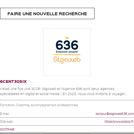
FAIRE UNE NOUVELLE RECHERCHE
6CENT30SIX
Il était une fois une SCOP. Silgoweb et l’Agence 636 sont deux agences
spécialisées en digital et social media ! En 2023, nous vous invitons à voyager...
Formation, Coaching, accompagnement professionnels.
E-mail :
bonjour@silgoweb636.com
Site web :
https://www.polpoz.fr/
OCCITANIE