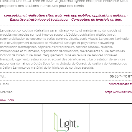
Laëtis est une SCOP crée en 1998. Aujourd’hui agréee entreprise innovante Nous
proposons des solutions interactives pour des clients...
conception et réalisation sites web, web app mobiles, applications métiers.
Expertise stratégique et technique.
Conception de logiciels on line.
La création, conception, réalisation, paramétrage, vente et maintenance de logiciels et
produits multimédias sur tout type de support. L'édition, publication, distribution et
commercialisation de documents écrits, sonores, visuels, audio visuels. La gestion, l'animation
et le développement d'espaces de vie/travail partagés et polyvalents : coworking,
domiciliation d'entreprises, pépinière d'entrepreneurs, services réseaux, télécom,
informatiques et multimédia, organisation de formations, d'événements ou de séminaires,
location de bureaux, de salles. d'équipements. Mise en œuvre de services connexes:
transport, logement, restauration et accueil des bénéficiaires. 5 La prestation de services
autour des domaines précités Sous forme d'étude, de Conseil, de gestion, de formation, de
création. La vente de matériel, de logiciels, ou de services associés.
Tel. :
05 65 74 70 97
E-mail :
contact@laetis.fr
Site web :
https://www.laetis.fr/
OCCITANIE