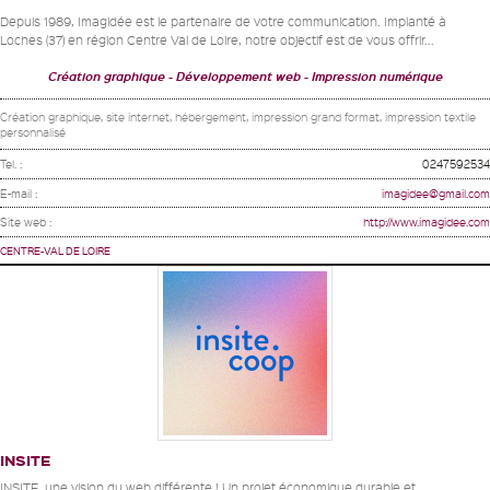
Depuis 1989, Imagidée est le partenaire de votre communication. Implanté à
Loches (37) en région Centre Val de Loire, notre objectif est de vous offrir...
Création graphique
Développement web
Impression numérique
Création graphique, site internet, hébergement, impression grand format, impression textile
personnalisé
Tel. :
0247592534
E-mail :
imagidee@gmail.com
Site web :
http://www.imagidee.com
CENTRE-VAL DE LOIRE
INSITE
INSITE, une vision du web différente ! Un projet économique durable et