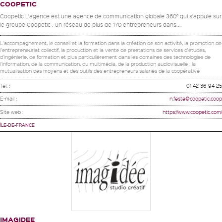
COOPETIC
Coopetic L’agence est une agence de communication globale 360° qui s’appuie sur
le groupe Coopetic : un réseau de plus de 170 entrepreneurs dans...
L'accompagnement, le conseil et la formation dans la création de son activité, la promotion de
l'entrepreneuriat collectif, la production et la vente de prestations de services d'études,
d'ingénierie, de formation et plus particulièrement dans les domaines des technologies de
l'information, de la communication, du multimédia, de la production audiovisuelle ; la
mutualisation des moyens et des outils des entrepreneurs salariés de la coopérative
Tel. :
01 42 36 94 25
E-mail :
n.feste@coopetic.coop
Site web :
https://www.coopetic.com/
ÎLE-DE-FRANCE
IMAGIDEE