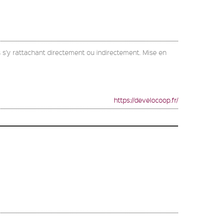
 s'y rattachant directement ou indirectement. Mise en
https://develocoop.fr/