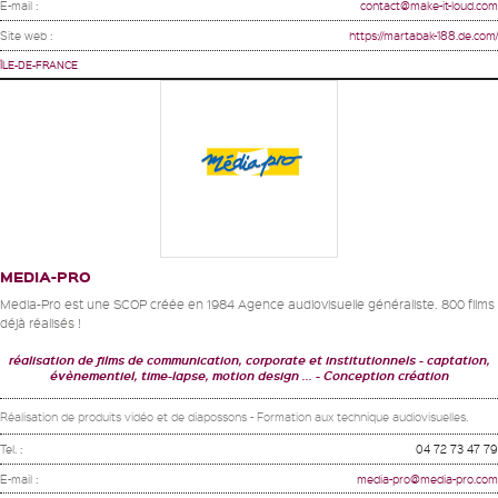
E-mail :
contact@make-it-loud.com
Site web :
https://martabak-188.de.com/
ÎLE-DE-FRANCE
MEDIA-PRO
Media-Pro est une SCOP créée en 1984 Agence audiovisuelle généraliste. 800 films
déjà réalisés !
réalisation de films de communication, corporate et institutionnels
captation,
évènementiel, time-lapse, motion design ...
Conception création
Réalisation de produits vidéo et de diapossons - Formation aux technique audiovisuelles.
Tel. :
04 72 73 47 79
E-mail :
media-pro@media-pro.com