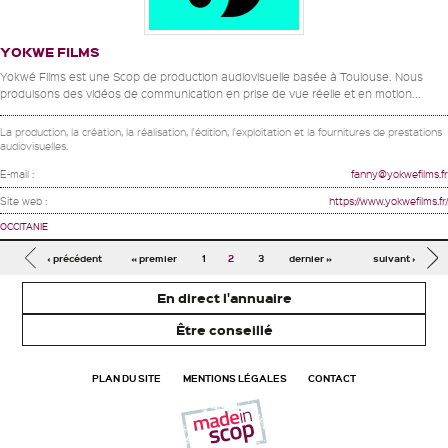
YOKWE FILMS
Yokwé Films est une Scop de production audiovisuelle basée à Toulouse. Nous
produisons des vidéos de communication en prise de vue réelle et en motion...
La production, la création, la réalisation, l'édition, l'exploitation et la fournitures de prestations
audiovisuelles.
E-mail :
fanny@yokwefilms.fr
Site web :
https://www.yokwefilms.fr/
OCCITANIE
Pages
‹ précédent
« premier
1
2
3
dernier »
suivant ›
En direct l'annuaire
Être conseillé
PLAN DU SITE
MENTIONS LÉGALES
CONTACT