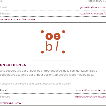
Tel. :
09 81 49 27 05
E-mail :
gabriel@netmedia.coop
Site web :
https://www.netmedia.fr/
PROVENCE-ALPES-CÔTE D'AZUR
ON EST BIEN LA
Une coopérative par et pour les entrepreneur•e•s de la communication Notre
coopérative est gérée par et pour des entrepreneur•e•s des métiers de la...
Coopérative des métiers de la communication et de la création
E-mail :
contact@onestbienla.coop
Site web :
https://www.onestbienla.coop
HAUTS-DE-FRANCE