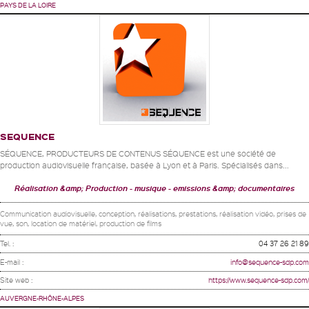
PAYS DE LA LOIRE
SEQUENCE
SÉQUENCE, PRODUCTEURS DE CONTENUS SÉQUENCE est une société de
production audiovisuelle française, basée à Lyon et à Paris. Spécialisés dans...
Réalisation &amp; Production
musique
emissions &amp; documentaires
Communication audiovisuelle, conception, réalisations, prestations, réalisation vidéo, prises de
vue, son, location de matériel, production de films
Tel. :
04 37 26 21 89
E-mail :
info@sequence-sdp.com
Site web :
https://www.sequence-sdp.com/
AUVERGNE-RHÔNE-ALPES