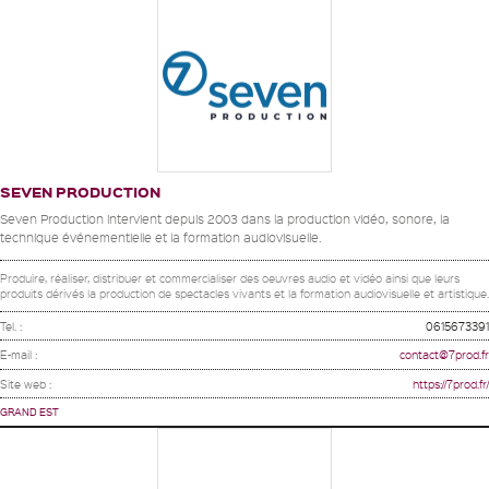
SEVEN PRODUCTION
Seven Production intervient depuis 2003 dans la production vidéo, sonore, la
technique événementielle et la formation audiovisuelle.
Produire, réaliser, distribuer et commercialiser des oeuvres audio et vidéo ainsi que leurs
produits dérivés la production de spectacles vivants et la formation audiovisuelle et artistique.
Tel. :
0615673391
E-mail :
contact@7prod.fr
Site web :
https://7prod.fr/
GRAND EST