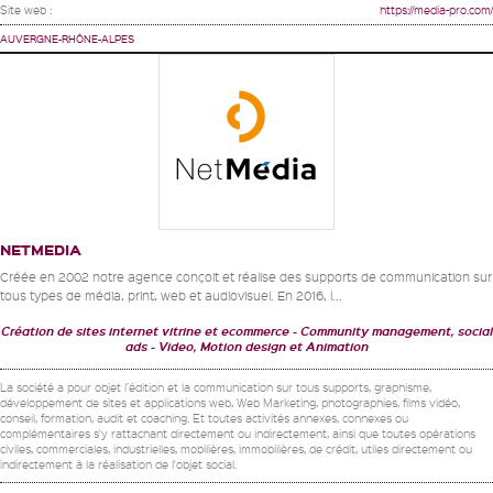
Site web :
https://media-pro.com/
AUVERGNE-RHÔNE-ALPES
NETMEDIA
Créée en 2002 notre agence conçoit et réalise des supports de communication sur
tous types de média, print, web et audiovisuel. En 2016, l...
Création de sites internet vitrine et ecommerce
Community management, social
ads
Video, Motion design et Animation
La société a pour objet l’édition et la communication sur tous supports, graphisme,
développement de sites et applications web, Web Marketing, photographies, films vidéo,
conseil, formation, audit et coaching. Et toutes activités annexes, connexes ou
complémentaires s'y rattachant directement ou indirectement, ainsi que toutes opérations
civiles, commerciales, industrielles, mobilières, immobilières, de crédit, utiles directement ou
indirectement à la réalisation de l'objet social.