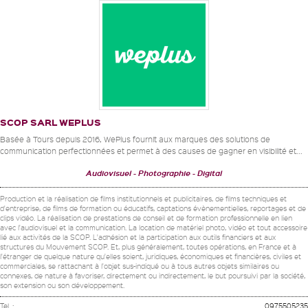
SCOP SARL WEPLUS
Basée à Tours depuis 2016, WePlus fournit aux marques des solutions de
communication perfectionnées et permet à des causes de gagner en visibilité et...
Audiovisuel
Photographie
Digital
Production et la réalisation de films institutionnels et publicitaires, de films techniques et
d'entreprise, de films de formation ou éducatifs, captations évènementielles, reportages et de
clips vidéo. La réalisation de prestations de conseil et de formation professionnelle en lien
avec l'audiovisuel et la communication. La location de matériel photo, vidéo et tout accessoire
lié aux activités de la SCOP. L'adhésion et la participation aux outils financiers et aux
structures du Mouvement SCOP. Et, plus généralement, toutes opérations, en France et à
l'étranger de quelque nature qu'elles soient, juridiques, économiques et financières, civiles et
commerciales, se rattachant à l'objet sus-indiqué ou à tous autres objets similaires ou
connexes, de nature à favoriser, directement ou indirectement, le but poursuivi par la société,
son extension ou son développement.
Tel. :
0975505235