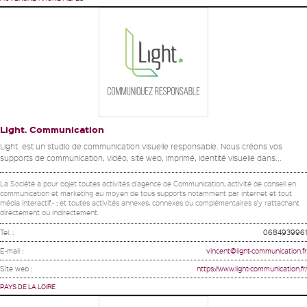
Light. Communication
Light. est un studio de communication visuelle responsable. Nous créons vos
supports de communication, vidéo, site web, imprimé, identité visuelle dans...
La Société a pour objet toutes activités d'agence de Communication, activité de conseil en
communication et marketing au moyen de tous supports notamment par internet et tout
média interactif.- ; et toutes activités annexes, connexes ou complémentaires s'y rattachant
directement ou indirectement.
Tel. :
0684939961
E-mail :
vincent@light-communication.fr
Site web :
https://www.light-communication.fr/
PAYS DE LA LOIRE