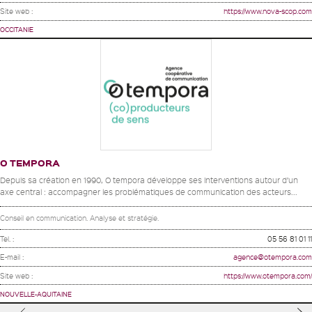
Site web :
https://www.nova-scop.com
OCCITANIE
O TEMPORA
Depuis sa création en 1990, O tempora développe ses interventions autour d’un
axe central : accompagner les problématiques de communication des acteurs...
Conseil en communication. Analyse et stratégie.
Tel. :
05 56 81 01 11
E-mail :
agence@otempora.com
Site web :
https://www.otempora.com/
NOUVELLE-AQUITAINE
Pages