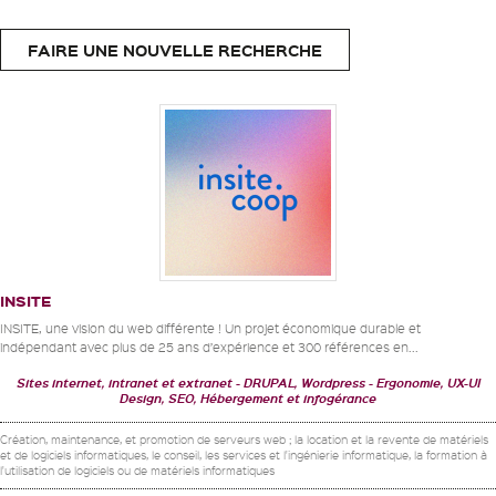
FAIRE UNE NOUVELLE RECHERCHE
INSITE
INSITE, une vision du web différente ! Un projet économique durable et
indépendant avec plus de 25 ans d’expérience et 300 références en...
Sites internet, intranet et extranet
DRUPAL, Wordpress
Ergonomie, UX-UI
Design, SEO, Hébergement et infogérance
Création, maintenance, et promotion de serveurs web ; la location et la revente de matériels
et de logiciels informatiques, le conseil, les services et l'ingénierie informatique, la formation à
l'utilisation de logiciels ou de matériels informatiques