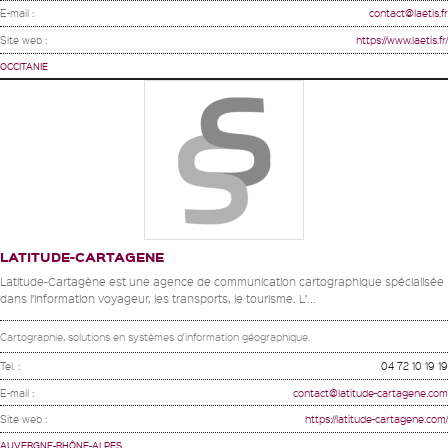
E-mail :
contact@laetis.fr
Site web :
https://www.laetis.fr/
OCCITANIE
LATITUDE-CARTAGENE
Latitude-Cartagène est une agence de communication cartographique spécialisée
dans l’information voyageur, les transports, le tourisme. L’...
Cartographie, solutions en systèmes d'information géographique.
Tel. :
04 72 10 19 19
E-mail :
contact@latitude-cartagene.com
Site web :
https://latitude-cartagene.com/
AUVERGNE-RHÔNE-ALPES