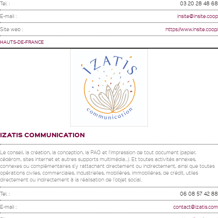
Tel. :
03 20 28 48 68
E-mail :
insite@insite.coop
Site web :
https://www.insite.coop/
HAUTS-DE-FRANCE
IZATIS COMMUNICATION
Le conseil, la création, la conception, la PAO et l'impression de tout document (papier,
cédérom, sites internet et autres supports multimédia...). Et toutes activités annexes,
connexes ou complémentaires s'y rattachant directement ou indirectement, ainsi que toutes
opérations civiles, commerciales, industrielles, mobilières, immobilières, de crédit, utiles
directement ou indirectement à la réalisation de l'objet social.
Tel. :
06 08 57 42 88
E-mail :
contact@izatis.com