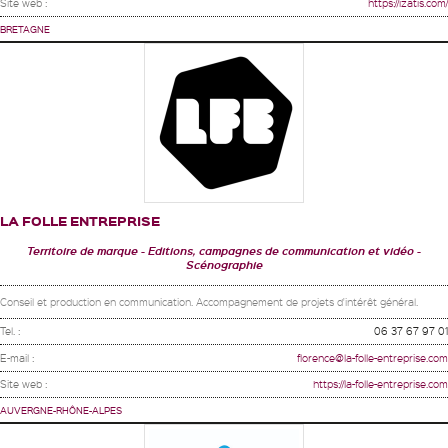
Site web :
https://izatis.com/
BRETAGNE
LA FOLLE ENTREPRISE
Territoire de marque
Editions, campagnes de communication et vidéo
Scénographie
Conseil et production en communication. Accompagnement de projets d'intérêt général.
Tel. :
06 37 67 97 01
E-mail :
florence@la-folle-entreprise.com
Site web :
https://la-folle-entreprise.com
AUVERGNE-RHÔNE-ALPES