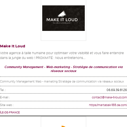
Make it Loud
Votre agence à taille humaine pour optimiser votre visibilité et vous faire entendre
dans la jungle du web ! PROXIMITÉ : Nous entretenons...
Community Management
Web-marketing
Stratégie de communication via
réseaux sociaux
Community Management Web - marketing Stratégie de communication via réseaux sociaux
Tel. :
06.69.39.81.26
E-mail :
contact@make-it-loud.com
Site web :
https://martabak-188.de.com/
ÎLE-DE-FRANCE