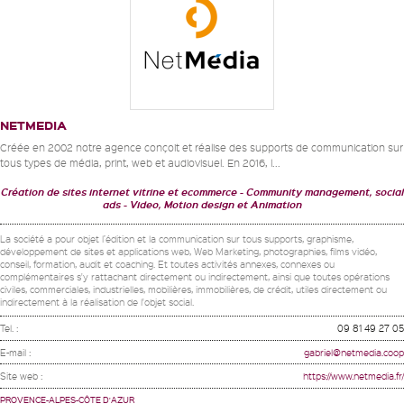
NETMEDIA
Créée en 2002 notre agence conçoit et réalise des supports de communication sur
tous types de média, print, web et audiovisuel. En 2016, l...
Création de sites internet vitrine et ecommerce
Community management, social
ads
Video, Motion design et Animation
La société a pour objet l’édition et la communication sur tous supports, graphisme,
développement de sites et applications web, Web Marketing, photographies, films vidéo,
conseil, formation, audit et coaching. Et toutes activités annexes, connexes ou
complémentaires s'y rattachant directement ou indirectement, ainsi que toutes opérations
civiles, commerciales, industrielles, mobilières, immobilières, de crédit, utiles directement ou
indirectement à la réalisation de l'objet social.
Tel. :
09 81 49 27 05
E-mail :
gabriel@netmedia.coop
Site web :
https://www.netmedia.fr/
PROVENCE-ALPES-CÔTE D'AZUR