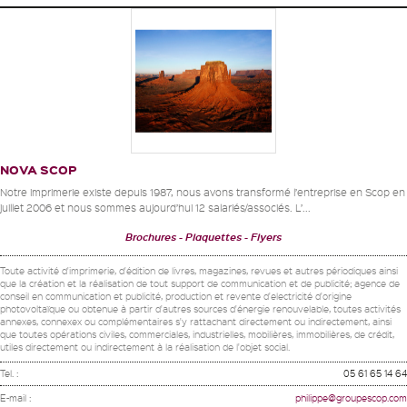
NOVA SCOP
Notre imprimerie existe depuis 1987, nous avons transformé l’entreprise en Scop en
juillet 2006 et nous sommes aujourd’hui 12 salariés/associés. L’...
Brochures
Plaquettes
Flyers
Toute activité d'imprimerie, d'édition de livres, magazines, revues et autres périodiques ainsi
que la création et la réalisation de tout support de communication et de publicité; agence de
conseil en communication et publicité, production et revente d'electricité d'origine
photovoltaïque ou obtenue à partir d'autres sources d'énergie renouvelable, toutes activités
annexes, connexex ou complémentaires s'y rattachant directement ou indirectement, ainsi
que toutes opérations civiles, commerciales, industrielles, mobilières, immobilières, de crédit,
utiles directement ou indirectement à la réalisation de l'objet social.
Tel. :
05 61 65 14 64
E-mail :
philippe@groupescop.com