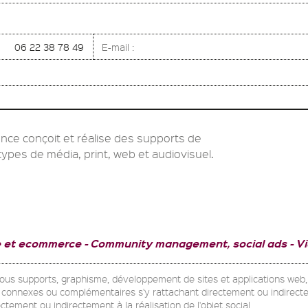
06 22 38 78 49
E-mail :
ce conçoit et réalise des supports de
ypes de média, print, web et audiovisuel.
ne et ecommerce
Community management, social ads
Vi
 tous supports, graphisme, développement de sites et applications web,
s, connexes ou complémentaires s'y rattachant directement ou indirecte
rectement ou indirectement à la réalisation de l'objet social.