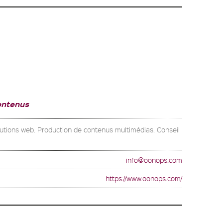
ontenus
olutions web. Production de contenus multimédias. Conseil
info@oonops.com
https://www.oonops.com/