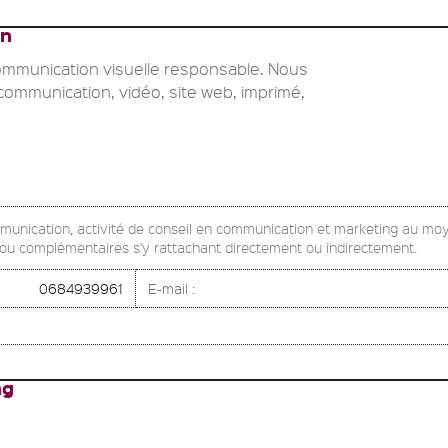
on
communication visuelle responsable. Nous
ommunication, vidéo, site web, imprimé,
mmunication, activité de conseil en communication et marketing au mo
s ou complémentaires s'y rattachant directement ou indirectement.
0684939961
E-mail :
ng