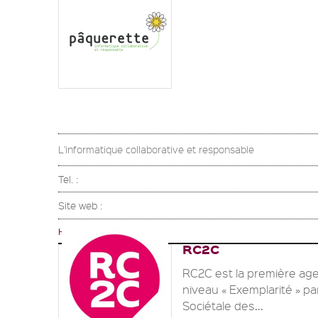
L'informatique collaborative et responsable
Tel. :
Site web :
HAUTS-DE-FRANCE
RC2C
RC2C est la première age
niveau « Exemplarité » p
Sociétale des...