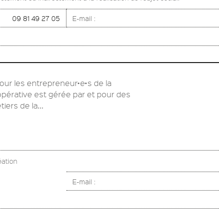
09 81 49 27 05
E-mail :
our les entrepreneur•e•s de la
pérative est gérée par et pour des
ers de la...
éation
E-mail :