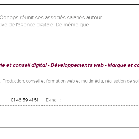
Oonops réunit ses associés salariés autour
ive de l’agence digitale. De même que
ie et conseil digital
Développements web
Marque et c
a. Production, conseil et formation web et multimédia, réalisation de s
01 46 59 41 51
E-mail :