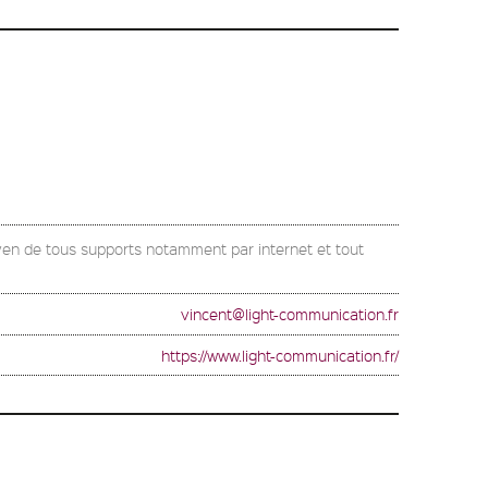
yen de tous supports notamment par internet et tout
vincent@light-communication.fr
https://www.light-communication.fr/