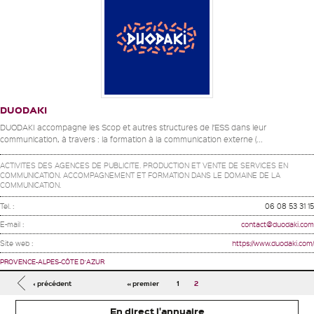
DUODAKI
DUODAKI accompagne les Scop et autres structures de l’ESS dans leur
communication, à travers : la formation à la communication externe (...
ACTIVITES DES AGENCES DE PUBLICITE. PRODUCTION ET VENTE DE SERVICES EN
COMMUNICATION. ACCOMPAGNEMENT ET FORMATION DANS LE DOMAINE DE LA
COMMUNICATION.
Tel. :
06 08 53 31 15
E-mail :
contact@duodaki.com
Site web :
https://www.duodaki.com/
PROVENCE-ALPES-CÔTE D'AZUR
Pages
‹ précédent
« premier
1
2
En direct l'annuaire