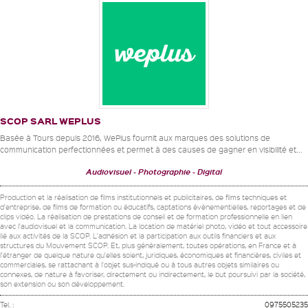
SCOP SARL WEPLUS
Basée à Tours depuis 2016, WePlus fournit aux marques des solutions de
communication perfectionnées et permet à des causes de gagner en visibilité et...
Audiovisuel
Photographie
Digital
Production et la réalisation de films institutionnels et publicitaires, de films techniques et
d'entreprise, de films de formation ou éducatifs, captations évènementielles, reportages et de
clips vidéo. La réalisation de prestations de conseil et de formation professionnelle en lien
avec l'audiovisuel et la communication. La location de matériel photo, vidéo et tout accessoire
lié aux activités de la SCOP. L'adhésion et la participation aux outils financiers et aux
structures du Mouvement SCOP. Et, plus généralement, toutes opérations, en France et à
l'étranger de quelque nature qu'elles soient, juridiques, économiques et financières, civiles et
commerciales, se rattachant à l'objet sus-indiqué ou à tous autres objets similaires ou
connexes, de nature à favoriser, directement ou indirectement, le but poursuivi par la société,
son extension ou son développement.
Tel. :
0975505235