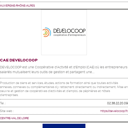
AUVERGNE-RHÔNE-ALPES
CAE DEVELOCOOP
DEVELOCOOP est une Coopérative d’Activité et d’Emploi (CAE) où les entrepreneurs
salariés mutualisent leurs outils de gestion et partagent une...
Production de biens et services, études, actions de formation ainsi que toutes activités
annexes, connexes ou complémentaires s'y rattachant directement ou indirectement. Mise en
oeuvre et gestion de coopératives d'activités et d'emploi, de pépinières et hôtels
d'entreprises.
Tel. :
02.38.22.20.09
Site web :
https://develocoop.fr/
CENTRE-VAL DE LOIRE