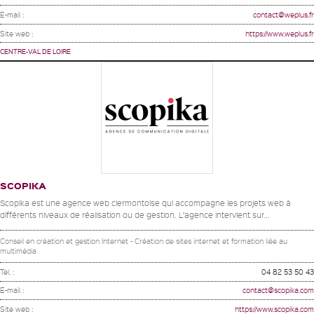
E-mail :
contact@weplus.fr
Site web :
https://www.weplus.fr
CENTRE-VAL DE LOIRE
SCOPIKA
Scopika est une agence web clermontoise qui accompagne les projets web à
différents niveaux de réalisation ou de gestion. L’agence intervient sur...
Conseil en création et gestion Internet - Création de sites internet et formation liée au
multimédia
Tel. :
04 82 53 50 43
E-mail :
contact@scopika.com
Site web :
https://www.scopika.com