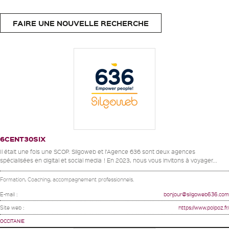
FAIRE UNE NOUVELLE RECHERCHE
6CENT30SIX
Il était une fois une SCOP. Silgoweb et l’Agence 636 sont deux agences
spécialisées en digital et social media ! En 2023, nous vous invitons à voyager...
Formation, Coaching, accompagnement professionnels.
E-mail :
bonjour@silgoweb636.com
Site web :
https://www.polpoz.fr/
OCCITANIE