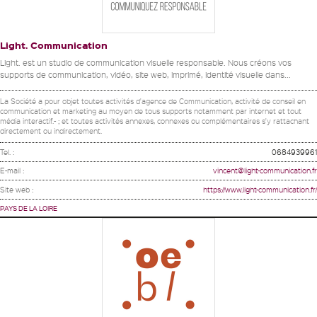
Light. Communication
Light. est un studio de communication visuelle responsable. Nous créons vos
supports de communication, vidéo, site web, imprimé, identité visuelle dans...
La Société a pour objet toutes activités d'agence de Communication, activité de conseil en
communication et marketing au moyen de tous supports notamment par internet et tout
média interactif.- ; et toutes activités annexes, connexes ou complémentaires s'y rattachant
directement ou indirectement.
Tel. :
0684939961
E-mail :
vincent@light-communication.fr
Site web :
https://www.light-communication.fr/
PAYS DE LA LOIRE