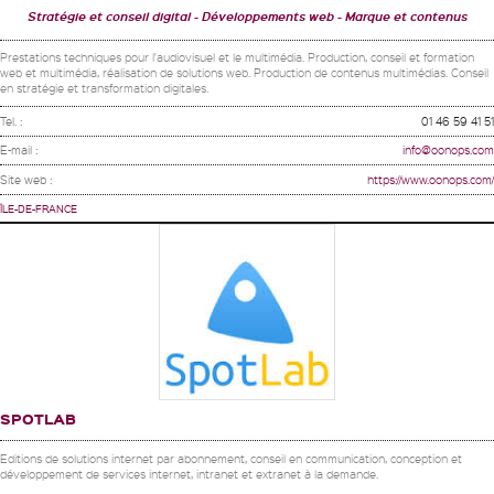
Stratégie et conseil digital
Développements web
Marque et contenus
Prestations techniques pour l'audiovisuel et le multimédia. Production, conseil et formation
web et multimédia, réalisation de solutions web. Production de contenus multimédias. Conseil
en stratégie et transformation digitales.
Tel. :
01 46 59 41 51
E-mail :
info@oonops.com
Site web :
https://www.oonops.com/
ÎLE-DE-FRANCE
SPOTLAB
Editions de solutions internet par abonnement, conseil en communication, conception et
développement de services internet, intranet et extranet à la demande.