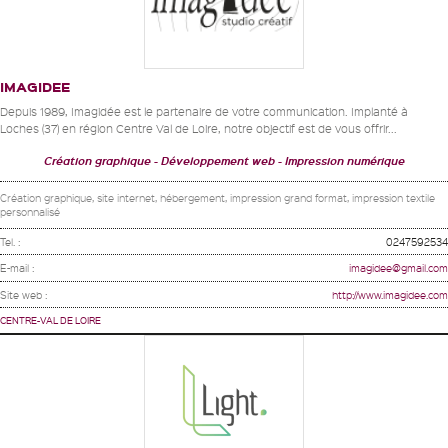
IMAGIDEE
Depuis 1989, Imagidée est le partenaire de votre communication. Implanté à
Loches (37) en région Centre Val de Loire, notre objectif est de vous offrir...
Création graphique
Développement web
Impression numérique
Création graphique, site internet, hébergement, impression grand format, impression textile
personnalisé
Tel. :
0247592534
E-mail :
imagidee@gmail.com
Site web :
http://www.imagidee.com
CENTRE-VAL DE LOIRE