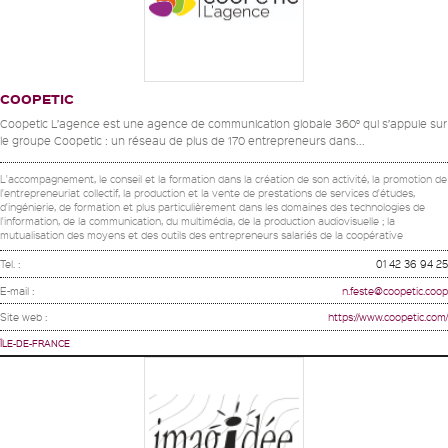
COOPETIC
Coopetic L’agence est une agence de communication globale 360° qui s’appuie sur
le groupe Coopetic : un réseau de plus de 170 entrepreneurs dans...
L'accompagnement, le conseil et la formation dans la création de son activité, la promotion de
l'entrepreneuriat collectif, la production et la vente de prestations de services d'études,
d'ingénierie, de formation et plus particulièrement dans les domaines des technologies de
l'information, de la communication, du multimédia, de la production audiovisuelle ; la
mutualisation des moyens et des outils des entrepreneurs salariés de la coopérative
Tel. :
01 42 36 94 25
E-mail :
n.feste@coopetic.coop
Site web :
https://www.coopetic.com/
ÎLE-DE-FRANCE