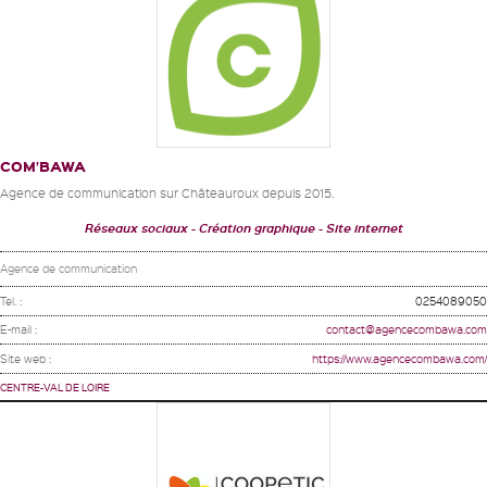
COM’BAWA
Agence de communication sur Châteauroux depuis 2015.
Réseaux sociaux
Création graphique
Site internet
Agence de communication
Tel. :
0254089050
E-mail :
contact@agencecombawa.com
Site web :
https://www.agencecombawa.com/
CENTRE-VAL DE LOIRE