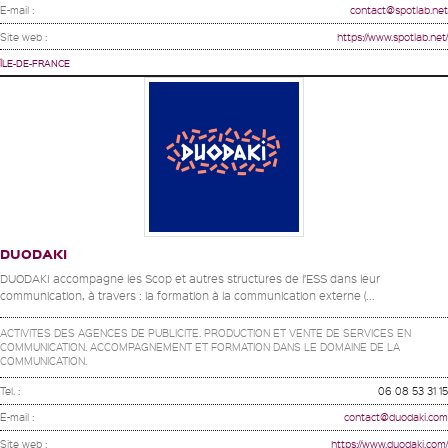
E-mail :
contact@spotlab.net
Site web :
https://www.spotlab.net/
ÎLE-DE-FRANCE
DUODAKI
DUODAKI accompagne les Scop et autres structures de l’ESS dans leur
communication, à travers : la formation à la communication externe (...
ACTIVITES DES AGENCES DE PUBLICITE. PRODUCTION ET VENTE DE SERVICES EN
COMMUNICATION. ACCOMPAGNEMENT ET FORMATION DANS LE DOMAINE DE LA
COMMUNICATION.
Tel. :
06 08 53 31 15
E-mail :
contact@duodaki.com
Site web :
https://www.duodaki.com/