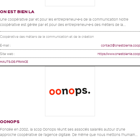
ON EST BIEN LA
Une coopérative par et pour les entrepreneur•e•s de la communication Notre
coopérative est gérée par et pour des entrepreneur•e•s des métiers de la...
Coopérative des métiers de la communication et de la création
E-mail :
contact@onestbienla.coop
Site web :
https://www.onestbienla.coop
HAUTS-DE-FRANCE
OONOPS
Fondée en 2002, la scop Oonops réunit ses associés salariés autour d’une
approche coopérative de l’agence digitale. De même que nous mettons l’humain...