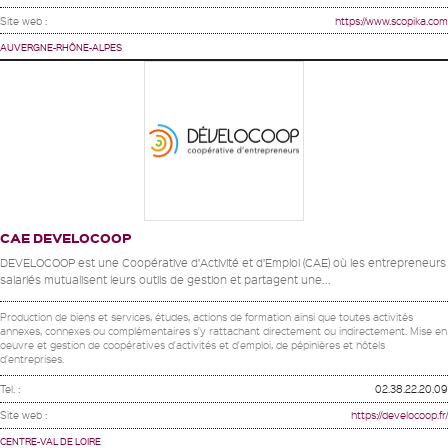
Site web :
https://www.scopika.com
AUVERGNE-RHÔNE-ALPES
CAE DEVELOCOOP
DEVELOCOOP est une Coopérative d’Activité et d’Emploi (CAE) où les entrepreneurs
salariés mutualisent leurs outils de gestion et partagent une...
Production de biens et services, études, actions de formation ainsi que toutes activités
annexes, connexes ou complémentaires s'y rattachant directement ou indirectement. Mise en
oeuvre et gestion de coopératives d'activités et d'emploi, de pépinières et hôtels
d'entreprises.
Tel. :
02.38.22.20.09
Site web :
https://develocoop.fr/
CENTRE-VAL DE LOIRE