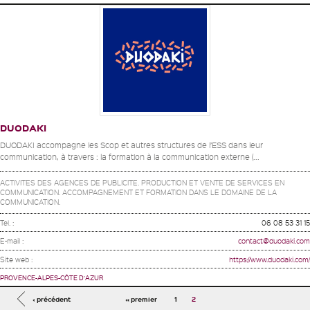
DUODAKI
DUODAKI accompagne les Scop et autres structures de l’ESS dans leur
communication, à travers : la formation à la communication externe (...
ACTIVITES DES AGENCES DE PUBLICITE. PRODUCTION ET VENTE DE SERVICES EN
COMMUNICATION. ACCOMPAGNEMENT ET FORMATION DANS LE DOMAINE DE LA
COMMUNICATION.
Tel. :
06 08 53 31 15
E-mail :
contact@duodaki.com
Site web :
https://www.duodaki.com/
PROVENCE-ALPES-CÔTE D'AZUR
Pages
‹ précédent
« premier
1
2