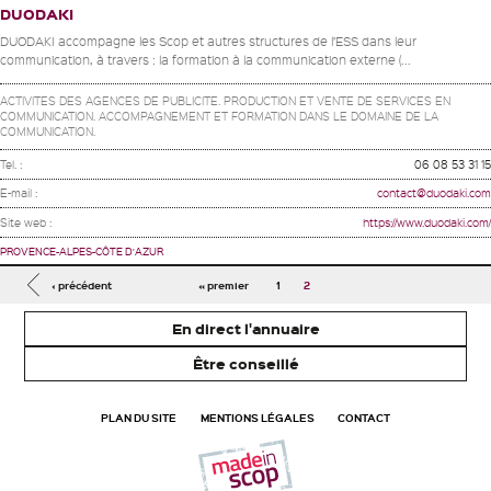
DUODAKI
DUODAKI accompagne les Scop et autres structures de l’ESS dans leur
communication, à travers : la formation à la communication externe (...
ACTIVITES DES AGENCES DE PUBLICITE. PRODUCTION ET VENTE DE SERVICES EN
COMMUNICATION. ACCOMPAGNEMENT ET FORMATION DANS LE DOMAINE DE LA
COMMUNICATION.
Tel. :
06 08 53 31 15
E-mail :
contact@duodaki.com
Site web :
https://www.duodaki.com/
PROVENCE-ALPES-CÔTE D'AZUR
Pages
‹ précédent
« premier
1
2
En direct l'annuaire
Être conseillé
PLAN DU SITE
MENTIONS LÉGALES
CONTACT