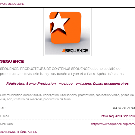
PAYS DE LA LOIRE
SEQUENCE
SÉQUENCE, PRODUCTEURS DE CONTENUS SÉQUENCE est une société de
production audiovisuelle française, basée à Lyon et à Paris. Spécialisés dans...
Réalisation &amp; Production
musique
emissions &amp; documentaires
Communication audiovisuelle, conception, réalisations, prestations, réalisation vidéo, prises de
vue, son, location de matériel, production de films
Tel. :
04 37 26 21 89
E-mail :
info@sequence-sdp.com
Site web :
https://www.sequence-sdp.com/
AUVERGNE-RHÔNE-ALPES