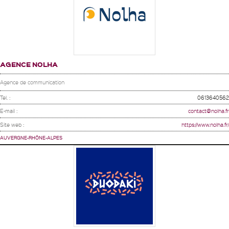
AGENCE NOLHA
Agence de communication
Tel. :
0613640562
E-mail :
contact@nolha.fr
Site web :
https://www.nolha.fr/
AUVERGNE-RHÔNE-ALPES