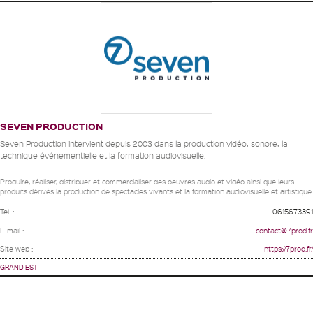
SEVEN PRODUCTION
Seven Production intervient depuis 2003 dans la production vidéo, sonore, la
technique événementielle et la formation audiovisuelle.
Produire, réaliser, distribuer et commercialiser des oeuvres audio et vidéo ainsi que leurs
produits dérivés la production de spectacles vivants et la formation audiovisuelle et artistique.
Tel. :
0615673391
E-mail :
contact@7prod.fr
Site web :
https://7prod.fr/
GRAND EST