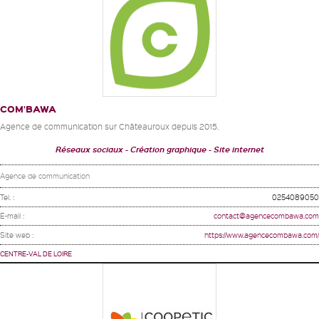
COM’BAWA
Agence de communication sur Châteauroux depuis 2015.
Réseaux sociaux
Création graphique
Site internet
Agence de communication
Tel. :
0254089050
E-mail :
contact@agencecombawa.com
Site web :
https://www.agencecombawa.com/
CENTRE-VAL DE LOIRE