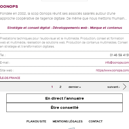
OONOPS
Fondée en 2002, la scop Oonops réunit ses associés salariés autour d’une
approche coopérative de l’agence digitale. De même que nous mettons l’humain...
Stratégie et conseil digital
Développements web
Marque et contenus
Prestations techniques pour l'audiovisuel et le multimédia. Production, conseil et formation
web et multimédia, réalisation de solutions web. Production de contenus multimédias. Conseil
en stratégie et transformation digitales.
Tel. :
01 46 59 41 51
E-mail :
info@oonops.com
Site web :
https://www.oonops.com/
ÎLE-DE-FRANCE
Pages
1
2
dernier »
suivant ›
En direct l'annuaire
Être conseillé
PLAN DU SITE
MENTIONS LÉGALES
CONTACT