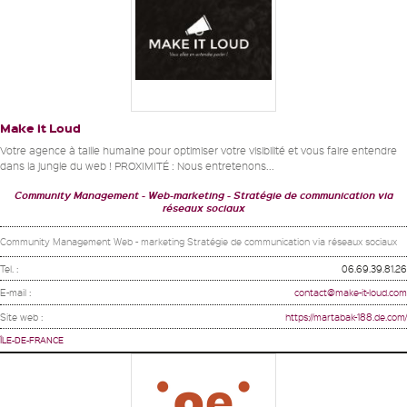
Make it Loud
Votre agence à taille humaine pour optimiser votre visibilité et vous faire entendre
dans la jungle du web ! PROXIMITÉ : Nous entretenons...
Community Management
Web-marketing
Stratégie de communication via
réseaux sociaux
Community Management Web - marketing Stratégie de communication via réseaux sociaux
Tel. :
06.69.39.81.26
E-mail :
contact@make-it-loud.com
Site web :
https://martabak-188.de.com/
ÎLE-DE-FRANCE