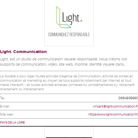
Light. Communication
Light. est un studio de communication visuelle responsable. Nous créons vos
supports de communication, vidéo, site web, imprimé, identité visuelle dans...
La Société a pour objet toutes activités d'agence de Communication, activité de conseil en
communication et marketing au moyen de tous supports notamment par internet et tout
média interactif.- ; et toutes activités annexes, connexes ou complémentaires s'y rattachant
directement ou indirectement.
Tel. :
0684939961
E-mail :
vincent@light-communication.fr
Site web :
https://www.light-communication.fr/
PAYS DE LA LOIRE