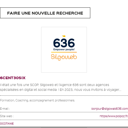
FAIRE UNE NOUVELLE RECHERCHE
6CENT30SIX
Il était une fois une SCOP. Silgoweb et l’Agence 636 sont deux agences
spécialisées en digital et social media ! En 2023, nous vous invitons à voyager...
Formation, Coaching, accompagnement professionnels.
E-mail :
bonjour@silgoweb636.com
Site web :
https://www.polpoz.fr/
OCCITANIE