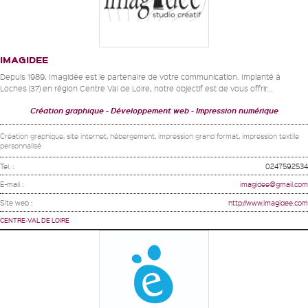
IMAGIDEE
Depuis 1989, Imagidée est le partenaire de votre communication. Implanté à
Loches (37) en région Centre Val de Loire, notre objectif est de vous offrir...
Création graphique
Développement web
Impression numérique
Création graphique, site internet, hébergement, impression grand format, impression textile
personnalisé
Tel. :
0247592534
E-mail :
imagidee@gmail.com
Site web :
http://www.imagidee.com
CENTRE-VAL DE LOIRE