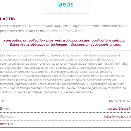
LAETIS
Laëtis est une SCOP crée en 1998. Aujourd’hui agréee entreprise innovante Nous
proposons des solutions interactives pour des clients...
conception et réalisation sites web, web app mobiles, applications métiers.
Expertise stratégique et technique.
Conception de logiciels on line.
La création, conception, réalisation, paramétrage, vente et maintenance de logiciels et
produits multimédias sur tout type de support. L'édition, publication, distribution et
commercialisation de documents écrits, sonores, visuels, audio visuels. La gestion, l'animation
et le développement d'espaces de vie/travail partagés et polyvalents : coworking,
domiciliation d'entreprises, pépinière d'entrepreneurs, services réseaux, télécom,
informatiques et multimédia, organisation de formations, d'événements ou de séminaires,
location de bureaux, de salles. d'équipements. Mise en œuvre de services connexes:
transport, logement, restauration et accueil des bénéficiaires. 5 La prestation de services
autour des domaines précités Sous forme d'étude, de Conseil, de gestion, de formation, de
création. La vente de matériel, de logiciels, ou de services associés.
Tel. :
05 65 74 70 97
E-mail :
contact@laetis.fr
Site web :
https://www.laetis.fr/
OCCITANIE