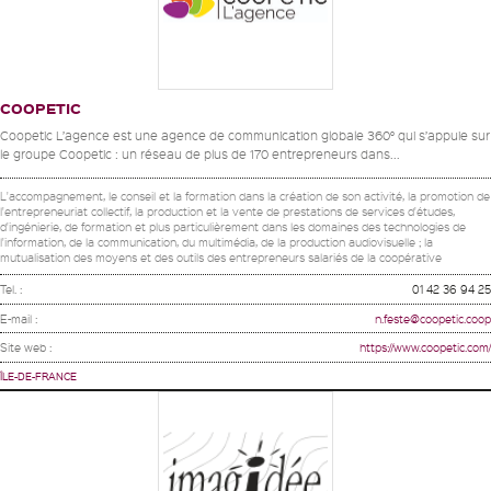
COOPETIC
Coopetic L’agence est une agence de communication globale 360° qui s’appuie sur
le groupe Coopetic : un réseau de plus de 170 entrepreneurs dans...
L'accompagnement, le conseil et la formation dans la création de son activité, la promotion de
l'entrepreneuriat collectif, la production et la vente de prestations de services d'études,
d'ingénierie, de formation et plus particulièrement dans les domaines des technologies de
l'information, de la communication, du multimédia, de la production audiovisuelle ; la
mutualisation des moyens et des outils des entrepreneurs salariés de la coopérative
Tel. :
01 42 36 94 25
E-mail :
n.feste@coopetic.coop
Site web :
https://www.coopetic.com/
ÎLE-DE-FRANCE