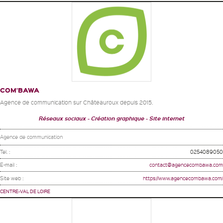
COM’BAWA
Agence de communication sur Châteauroux depuis 2015.
Réseaux sociaux
Création graphique
Site internet
Agence de communication
Tel. :
0254089050
E-mail :
contact@agencecombawa.com
Site web :
https://www.agencecombawa.com/
CENTRE-VAL DE LOIRE