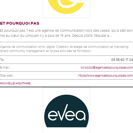
ET POURQUOI PAS
Et pourquoi pas ? est une agence de communication hors des cases, qui a bâti son
nid au cœur du Limousin il y a plus de 15 ans. Depuis 2003, l’équipe a...
Agence de communication print, digital. Création, stratégie de communication et marketing
direct, community management et toutes activités de formation.
Tel. :
05 55 60 17 04
E-mail :
tcrozzoli@agenceetpourquoipas.com
Site web :
https://www.agenceetpourquoipas.com/
NOUVELLE-AQUITAINE