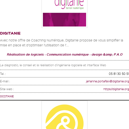
DIGITANIE
Avec notre offre de Coaching Numérique, Digitanie propose de vous simplifier la
mise en place et d’optimiser l’utilisation de l’...
Réalisation de logiciels
Communication numérique
design &amp; P.A.O
Le diagnostic, le conseil et la réalisation d'ingénierie logicielle et interface Web
Tel. :
05 81 30 50 51
E-mail :
jehanne.portefaix@digitanie.org
Site web :
https://digitanie.org
OCCITANIE