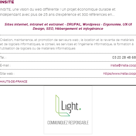
INSITE
INSITE, une vision du web différente ! Un projet économique durable et
indépendant avec plus de 25 ans d’expérience et 300 références en...
Sites internet, intranet et extranet
DRUPAL, Wordpress
Ergonomie, UX-UI
Design, SEO, Hébergement et infogérance
Création, maintenance, et promotion de serveurs web ; la location et la revente de matériels
et de logiciels informatiques, le conseil, les services et l'ingénierie informatique, la formation à
l'utilisation de logiciels ou de matériels informatiques
Tel. :
03 20 28 48 68
E-mail :
insite@insite.coop
Site web :
https://www.insite.coop/
HAUTS-DE-FRANCE