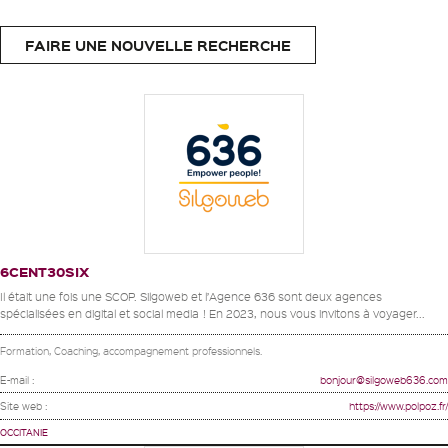
FAIRE UNE NOUVELLE RECHERCHE
6CENT30SIX
Il était une fois une SCOP. Silgoweb et l’Agence 636 sont deux agences
spécialisées en digital et social media ! En 2023, nous vous invitons à voyager...
Formation, Coaching, accompagnement professionnels.
E-mail :
bonjour@silgoweb636.com
Site web :
https://www.polpoz.fr/
OCCITANIE