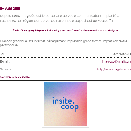
IMAGIDEE
Depuis 1989, Imagidée est le partenaire de votre communication. Implanté à
Loches (37) en région Centre Val de Loire, notre objectif est de vous offrir...
Création graphique
Développement web
Impression numérique
Création graphique, site internet, hébergement, impression grand format, impression textile
personnalisé
Tel. :
0247592534
E-mail :
imagidee@gmail.com
Site web :
http://www.imagidee.com
CENTRE-VAL DE LOIRE