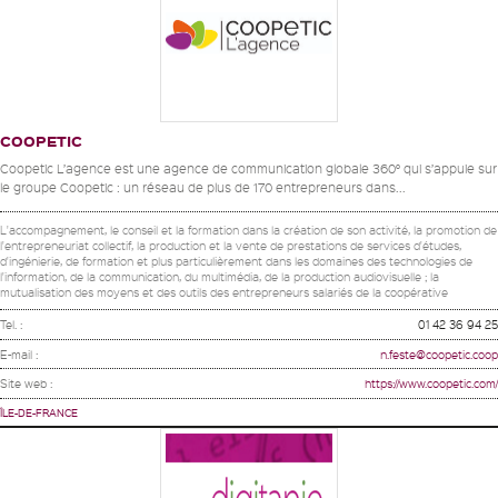
COOPETIC
Coopetic L’agence est une agence de communication globale 360° qui s’appuie sur
le groupe Coopetic : un réseau de plus de 170 entrepreneurs dans...
L'accompagnement, le conseil et la formation dans la création de son activité, la promotion de
l'entrepreneuriat collectif, la production et la vente de prestations de services d'études,
d'ingénierie, de formation et plus particulièrement dans les domaines des technologies de
l'information, de la communication, du multimédia, de la production audiovisuelle ; la
mutualisation des moyens et des outils des entrepreneurs salariés de la coopérative
Tel. :
01 42 36 94 25
E-mail :
n.feste@coopetic.coop
Site web :
https://www.coopetic.com/
ÎLE-DE-FRANCE