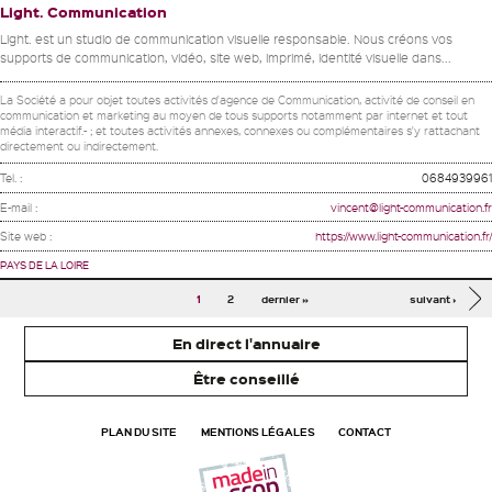
Light. Communication
Light. est un studio de communication visuelle responsable. Nous créons vos
supports de communication, vidéo, site web, imprimé, identité visuelle dans...
La Société a pour objet toutes activités d'agence de Communication, activité de conseil en
communication et marketing au moyen de tous supports notamment par internet et tout
média interactif.- ; et toutes activités annexes, connexes ou complémentaires s'y rattachant
directement ou indirectement.
Tel. :
0684939961
E-mail :
vincent@light-communication.fr
Site web :
https://www.light-communication.fr/
PAYS DE LA LOIRE
Pages
1
2
dernier »
suivant ›
En direct l'annuaire
Être conseillé
PLAN DU SITE
MENTIONS LÉGALES
CONTACT