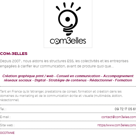
COM›3ELLES
Depuis 2007 , nous aidons les structures ESS, les collectivités et les entreprises
engagées à clarifier leur communication, avant de produire quoi que...
Création graphique print / web - Conseil en communication - Accompagnement
réseaux sociaux - Digital
Stratégie de contenus - Rédactionnel
Formation
Tant en France qu'à l'étranger, prestations de conseil, formation et création dans les
domaines du marketing et de la communication écrite et visuelle (multimédia, édition,
rédactionnel).
Tel. :
09 72 17 05 61
E-mail :
contact@com3elles.com
Site web :
https://www.com3elles.com/
OCCITANIE