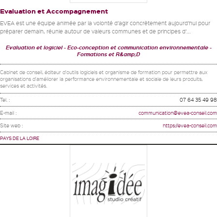
Evaluation et Accompagnement
EVEA est une équipe animée par la volonté d’agir concrètement aujourd’hui pour
préparer demain, réunie autour de valeurs communes et de principes d’...
Evaluation et logiciel
Eco-conception et communication environnementale
Formations et R&amp;D
Cabinet de conseil, éditeur d'outils logiciels et organisme de formation pour permettre aux
organisations d'améliorer la performance environnementale et sociale de leurs produits,
services et activités.
Tel. :
07 64 35 49 98
E-mail :
communication@evea-conseil.com
Site web :
https://evea-conseil.com
PAYS DE LA LOIRE