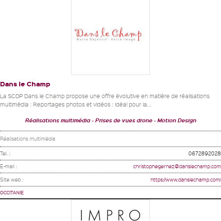
Dans le Champ
La SCOP Dans le Champ propose une offre évolutive en matière de réalisations
multimédia : Reportages photos et vidéos : idéal pour la...
Réalisations multimédia
Prises de vues drone
Motion Design
Réalisations multimédia
Tel. :
0672892028
E-mail :
christophegernez@danslechamp.com
Site web :
https://www.danslechamp.com/
OCCITANIE