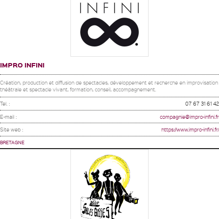
IMPRO INFINI
Création, production et diffusion de spectacles, développement et recherche en improvisation
théâtrale et spectacle vivant, formation, conseil, accompagnement.
Tel. :
07 67 31 61 42
E-mail :
compagnie@impro-infini.fr
Site web :
https://www.impro-infini.fr/
BRETAGNE