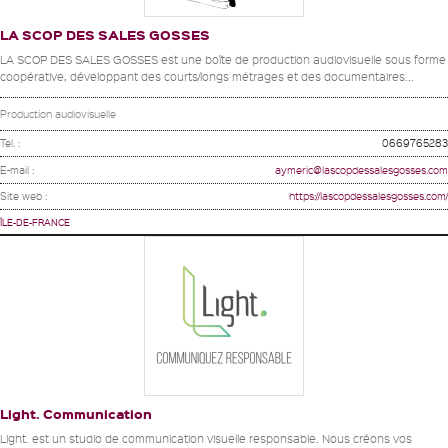
LA SCOP DES SALES GOSSES
LA SCOP DES SALES GOSSES est une boîte de production audiovisuelle sous forme
coopérative, développant des courts/longs métrages et des documentaires...
Production audiovisuelle
Tel. :
0669765283
E-mail :
aymeric@lascopdessalesgosses.com
Site web :
https://lascopdessalesgosses.com/
ÎLE-DE-FRANCE
Light. Communication
Light. est un studio de communication visuelle responsable. Nous créons vos