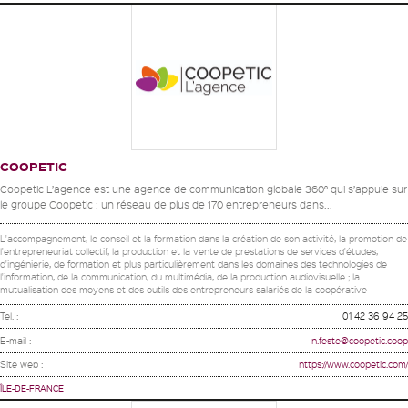
COOPETIC
Coopetic L’agence est une agence de communication globale 360° qui s’appuie sur
le groupe Coopetic : un réseau de plus de 170 entrepreneurs dans...
L'accompagnement, le conseil et la formation dans la création de son activité, la promotion de
l'entrepreneuriat collectif, la production et la vente de prestations de services d'études,
d'ingénierie, de formation et plus particulièrement dans les domaines des technologies de
l'information, de la communication, du multimédia, de la production audiovisuelle ; la
mutualisation des moyens et des outils des entrepreneurs salariés de la coopérative
Tel. :
01 42 36 94 25
E-mail :
n.feste@coopetic.coop
Site web :
https://www.coopetic.com/
ÎLE-DE-FRANCE