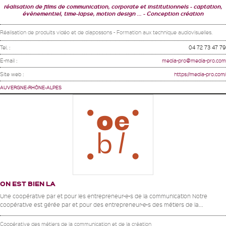
réalisation de films de communication, corporate et institutionnels
captation,
évènementiel, time-lapse, motion design ...
Conception création
Réalisation de produits vidéo et de diapossons - Formation aux technique audiovisuelles.
Tel. :
04 72 73 47 79
E-mail :
media-pro@media-pro.com
Site web :
https://media-pro.com/
AUVERGNE-RHÔNE-ALPES
ON EST BIEN LA
Une coopérative par et pour les entrepreneur•e•s de la communication Notre
coopérative est gérée par et pour des entrepreneur•e•s des métiers de la...
Coopérative des métiers de la communication et de la création