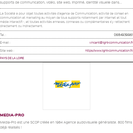
supports de communication, vidéo, site web, imprimé, identité visuelle dans...
La Société a pour objet toutes activités d'agence de Communication, activité de conseil en
communication et marketing au moyen de tous supports notamment par internet et tout
média interactif.- ; et toutes activités annexes, connexes ou complémentaires s'y rattachant
directement ou indirectement.
Tel. :
0684939961
E-mail :
vincent@light-communication.fr
Site web :
https://www.light-communication.fr/
PAYS DE LA LOIRE
MEDIA-PRO
Media-Pro est une SCOP créée en 1984 Agence audiovisuelle généraliste. 800 films
déjà réalisés !