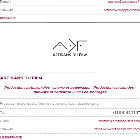
E-mail :
agence@appaloosa.fr
Site web :
https://www.appaloosa.fr/
BRETAGNE
ARTISANS DU FILM
Productions patrimoniales : cinéma et audiovisuel
Production commandes :
publicité et corporate
Films de Montages
Production audiovisuelle, films institutionnels, fiction, documentaire.
Tel. :
+33 9 61 69 73 37
E-mail :
contact@artisansdufilm.com
Site web :
https://www.artisansdufilm.com/
ÎLE-DE-FRANCE