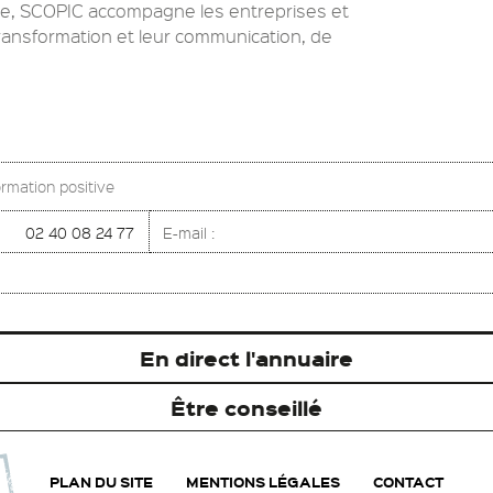
ve, SCOPIC accompagne les entreprises et
 transformation et leur communication, de
rmation positive
02 40 08 24 77
E-mail :
En direct l'annuaire
Être conseillé
PLAN DU SITE
MENTIONS LÉGALES
CONTACT