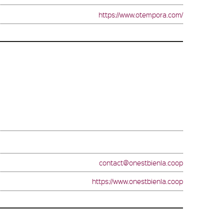
https://www.otempora.com/
contact@onestbienla.coop
https://www.onestbienla.coop