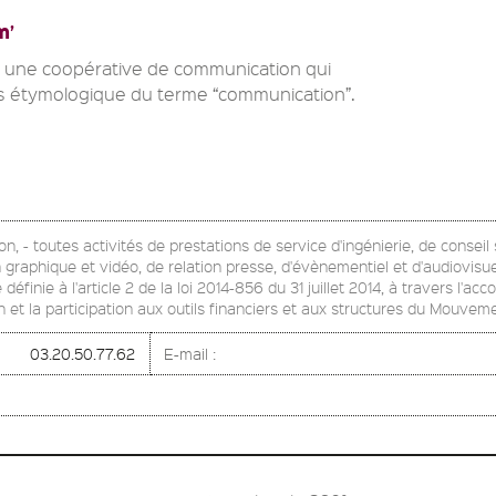
m’
st une coopérative de communication qui
s étymologique du terme “communication”.
n, - toutes activités de prestations de service d'ingénierie, de conseil 
gn graphique et vidéo, de relation presse, d'évènementiel et d'audiovis
 définie à l'article 2 de la loi 2014-856 du 31 juillet 2014, à travers 
 et la participation aux outils financiers et aux structures du Mouve
03.20.50.77.62
E-mail :