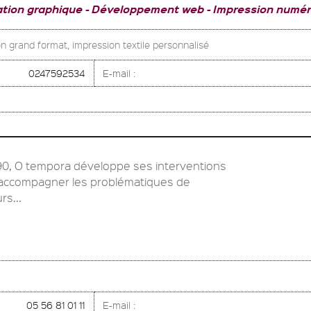
ation graphique
Développement web
Impression numér
n grand format, impression textile personnalisé
0247592534
E-mail :
990, O tempora développe ses interventions
: accompagner les problématiques de
s...
05 56 81 01 11
E-mail :