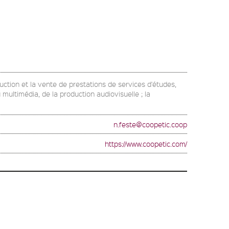
duction et la vente de prestations de services d'études,
multimédia, de la production audiovisuelle ; la
n.feste@coopetic.coop
https://www.coopetic.com/