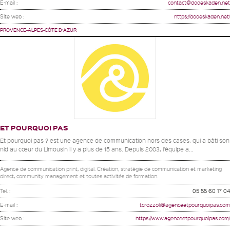
E-mail :
contact@dodeskaden.net
Site web :
https://dodeskaden.net/
PROVENCE-ALPES-CÔTE D'AZUR
ET POURQUOI PAS
Et pourquoi pas ? est une agence de communication hors des cases, qui a bâti son
nid au cœur du Limousin il y a plus de 15 ans. Depuis 2003, l’équipe a...
Agence de communication print, digital. Création, stratégie de communication et marketing
direct, community management et toutes activités de formation.
Tel. :
05 55 60 17 04
E-mail :
tcrozzoli@agenceetpourquoipas.com
Site web :
https://www.agenceetpourquoipas.com/