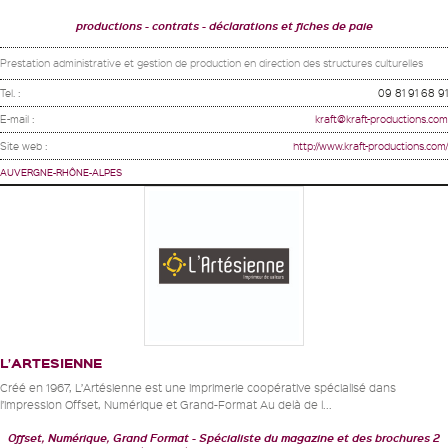
productions
contrats
déclarations et fiches de paie
Prestation administrative et gestion de production en direction des structures culturelles
Tel. :
09 81 91 68 91
E-mail :
kraft@kraft-productions.com
Site web :
http://www.kraft-productions.com/
AUVERGNE-RHÔNE-ALPES
L’ARTESIENNE
Créé en 1967, L’Artésienne est une imprimerie coopérative spécialisé dans
l’impression Offset, Numérique et Grand-Format Au delà de l...
Offset, Numérique, Grand Format
Spécialiste du magazine et des brochures 2