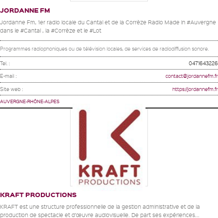
JORDANNE FM
Jordanne Fm, 1er radio locale du Cantal et de la Corrèze Radio Made in #Auvergne
dans le #Cantal , la #Corrèze et le #Lot
Programmes radiophoniques ou de télévision locales, de services de radiodiffusion sonore.
Tel. :
0471643226
E-mail :
contact@jordannefm.fr
Site web :
https://jordannefm.fr
AUVERGNE-RHÔNE-ALPES
KRAFT PRODUCTIONS
KRAFT est une structure professionnelle de la gestion administrative et de la
production de spectacle et d’œuvre audiovisuelle. De part ses expériences...