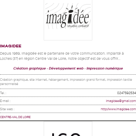
IMAGIDEE
Depuis 1989, Imagidée est le partenaire de votre communication. Implanté à
Loches (37) en région Centre Val de Loire, notre objectif est de vous offrir...
Création graphique
Développement web
Impression numérique
Création graphique, site internet, hébergement, impression grand format, impression textile
personnalisé
Tel. :
0247592534
E-mail :
imagidee@gmail.com
Site web :
http://www.imagidee.com
CENTRE-VAL DE LOIRE