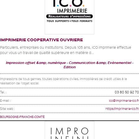
IMPRIMERIE COOPERATIVE OUVRIERE
Particuliers, entreprises ou institutions. Depuis 105 ans, ICO Imprimerie effectue
pour vous un travail de qualité supérieure en matière d...
Impression offset &amp; numérique
Communication &amp; Evénementiel
Edition
Impressions de tous genres, toutes opérations civiles, immobilières de crédit utiles à la
réalisation de l'objet social.
Tel. :
03 80 50 92 70
E-mail :
ico@imprimerie-ico.fr
Site web :
https://imprimerie-ico.fr/
BOURGOGNE-FRANCHE-COMTÉ