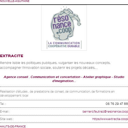
NOUVELLE-AQUITAINE
EXTRACITE
Rendre lisible les politiques publiques, vulgariser les nouveaux concepts,
accompagner l’innovation sociale, soutenir les projets décalés,...
Agence conseil . Communication et concertation
Atelier graphique
Studio
d'imagination...
Réalisation d'études , de prestations de conseil, de communication, de formations en
développement local
Tel. :
06 76 29 47 88
E-mail :
bernard.fautrez@resonance.coop
Site web :
https://www.extracite.coop/
HAUTS-DE-FRANCE