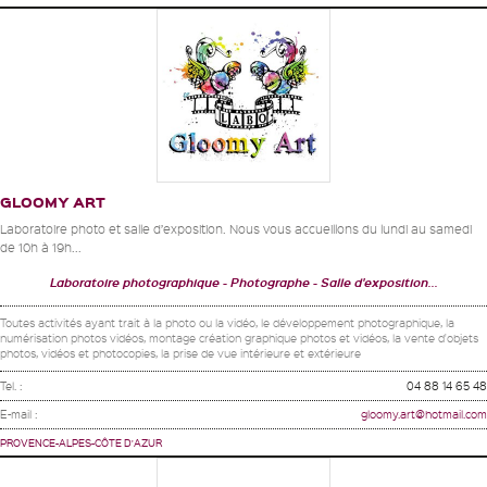
GLOOMY ART
Laboratoire photo et salle d’exposition. Nous vous accueillons du lundi au samedi
de 10h à 19h...
Laboratoire photographique
Photographe
Salle d'exposition...
Toutes activités ayant trait à la photo ou la vidéo, le développement photographique, la
numérisation photos vidéos, montage création graphique photos et vidéos, la vente d'objets
photos, vidéos et photocopies, la prise de vue intérieure et extérieure
Tel. :
04 88 14 65 48
E-mail :
gloomy.art@hotmail.com
PROVENCE-ALPES-CÔTE D'AZUR