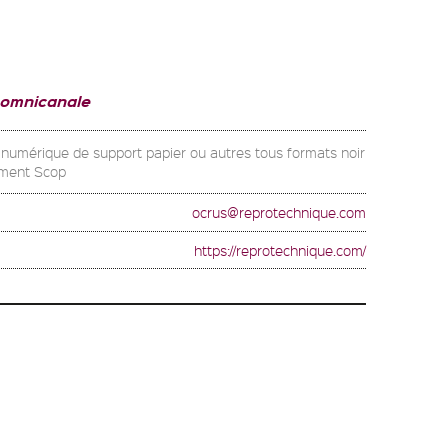
 omnicanale
on numérique de support papier ou autres tous formats noir
vement Scop
ocrus@reprotechnique.com
https://reprotechnique.com/