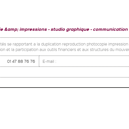
ie &amp; impressions
studio graphique
communication
ivités se rapportant a la duplication reproduction photocopie impressi
ion et la participation aux outils financiers et aux structures du mou
01 47 88 76 76
E-mail :