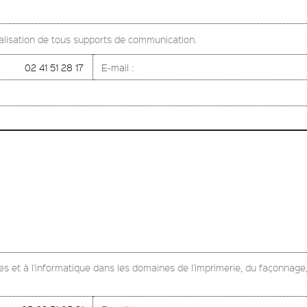
alisation de tous supports de communication.
02 41 51 28 17
E-mail :
s et à l'informatique dans les domaines de l'imprimerie, du façonnage, d