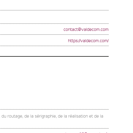
contact@valdecom.com
https://valdecom.com/
u routage, de la sérigraphie, de la réalisation et de la