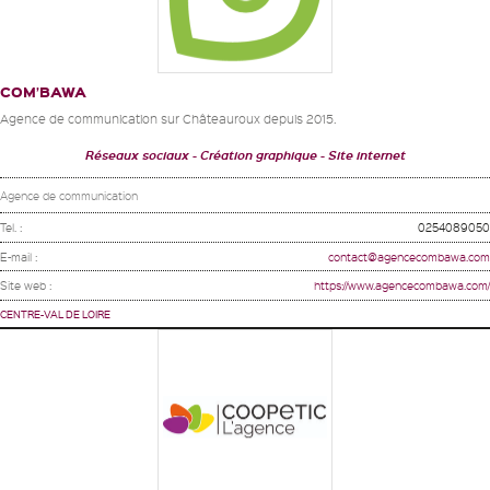
COM’BAWA
Agence de communication sur Châteauroux depuis 2015.
Réseaux sociaux
Création graphique
Site internet
Agence de communication
Tel. :
0254089050
E-mail :
contact@agencecombawa.com
Site web :
https://www.agencecombawa.com/
CENTRE-VAL DE LOIRE