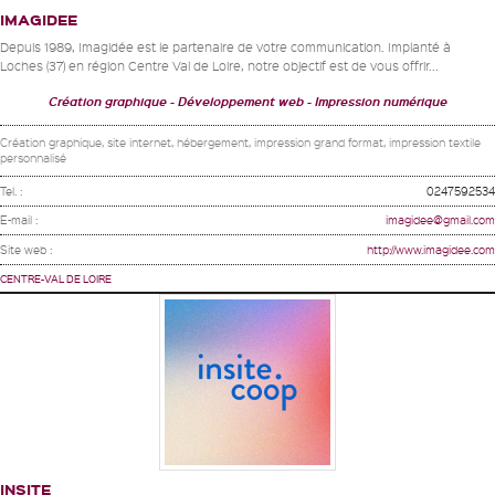
IMAGIDEE
Depuis 1989, Imagidée est le partenaire de votre communication. Implanté à
Loches (37) en région Centre Val de Loire, notre objectif est de vous offrir...
Création graphique
Développement web
Impression numérique
Création graphique, site internet, hébergement, impression grand format, impression textile
personnalisé
Tel. :
0247592534
E-mail :
imagidee@gmail.com
Site web :
http://www.imagidee.com
CENTRE-VAL DE LOIRE
INSITE