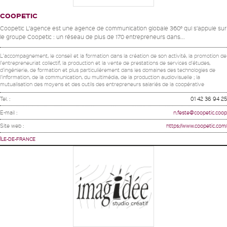
COOPETIC
Coopetic L’agence est une agence de communication globale 360° qui s’appuie sur
le groupe Coopetic : un réseau de plus de 170 entrepreneurs dans...
L'accompagnement, le conseil et la formation dans la création de son activité, la promotion de
l'entrepreneuriat collectif, la production et la vente de prestations de services d'études,
d'ingénierie, de formation et plus particulièrement dans les domaines des technologies de
l'information, de la communication, du multimédia, de la production audiovisuelle ; la
mutualisation des moyens et des outils des entrepreneurs salariés de la coopérative
Tel. :
01 42 36 94 25
E-mail :
n.feste@coopetic.coop
Site web :
https://www.coopetic.com/
ÎLE-DE-FRANCE