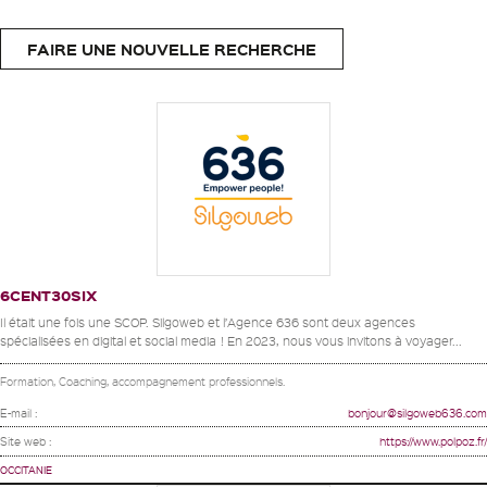
FAIRE UNE NOUVELLE RECHERCHE
6CENT30SIX
Il était une fois une SCOP. Silgoweb et l’Agence 636 sont deux agences
spécialisées en digital et social media ! En 2023, nous vous invitons à voyager...
Formation, Coaching, accompagnement professionnels.
E-mail :
bonjour@silgoweb636.com
Site web :
https://www.polpoz.fr/
OCCITANIE