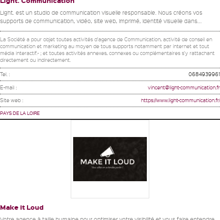
Light. Communication
Light. est un studio de communication visuelle responsable. Nous créons vos
supports de communication, vidéo, site web, imprimé, identité visuelle dans...
La Société a pour objet toutes activités d'agence de Communication, activité de conseil en
communication et marketing au moyen de tous supports notamment par internet et tout
média interactif.- ; et toutes activités annexes, connexes ou complémentaires s'y rattachant
directement ou indirectement.
Tel. :
0684939961
E-mail :
vincent@light-communication.fr
Site web :
https://www.light-communication.fr/
PAYS DE LA LOIRE
Make it Loud
Votre agence à taille humaine pour optimiser votre visibilité et vous faire entendre