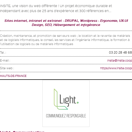
INSITE, une vision du web différente ! Un projet économique durable et
indépendant avec plus de 25 ans d’expérience et 300 références en...
Sites internet, intranet et extranet
DRUPAL, Wordpress
Ergonomie, UX-UI
Design, SEO, Hébergement et infogérance
Création, maintenance, et promotion de serveurs web ; la location et la revente de matériels
et de logiciels informatiques, le conseil, les services et l'ingénierie informatique, la formation à
l'utilisation de logiciels ou de matériels informatiques
Tel. :
03 20 28 48 68
E-mail :
insite@insite.coop
Site web :
https://www.insite.coop/
HAUTS-DE-FRANCE