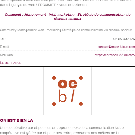
dans la jungle du web ! PROXIMITÉ : Nous entretenons...
Community Management
Web-marketing
Stratégie de communication via
réseaux sociaux
Community Management Web - marketing Stratégie de communication via réseaux sociaux
Tel. :
06.69.39.81.26
E-mail :
contact@make-it-loud.com
Site web :
https://martabak-188.de.com/
ÎLE-DE-FRANCE
ON EST BIEN LA
Une coopérative par et pour les entrepreneur•e•s de la communication Notre
coopérative est gérée par et pour des entrepreneur•e•s des métiers de la...