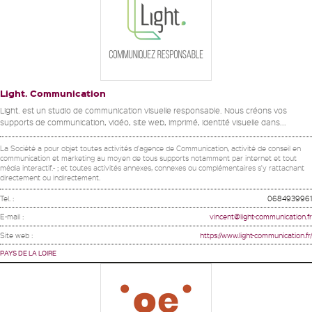
Light. Communication
Light. est un studio de communication visuelle responsable. Nous créons vos
supports de communication, vidéo, site web, imprimé, identité visuelle dans...
La Société a pour objet toutes activités d'agence de Communication, activité de conseil en
communication et marketing au moyen de tous supports notamment par internet et tout
média interactif.- ; et toutes activités annexes, connexes ou complémentaires s'y rattachant
directement ou indirectement.
Tel. :
0684939961
E-mail :
vincent@light-communication.fr
Site web :
https://www.light-communication.fr/
PAYS DE LA LOIRE