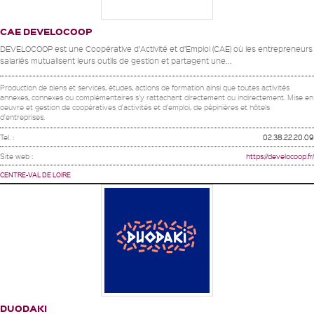
CAE DEVELOCOOP
DEVELOCOOP est une Coopérative d’Activité et d’Emploi (CAE) où les entrepreneurs
salariés mutualisent leurs outils de gestion et partagent une...
Production de biens et services, études, actions de formation ainsi que toutes activités
annexes, connexes ou complémentaires s'y rattachant directement ou indirectement. Mise en
oeuvre et gestion de coopératives d'activités et d'emploi, de pépinières et hôtels
d'entreprises.
Tel. :
02.38.22.20.09
Site web :
https://develocoop.fr/
CENTRE-VAL DE LOIRE
DUODAKI