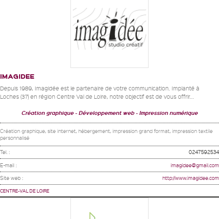
IMAGIDEE
Depuis 1989, Imagidée est le partenaire de votre communication. Implanté à
Loches (37) en région Centre Val de Loire, notre objectif est de vous offrir...
Création graphique
Développement web
Impression numérique
Création graphique, site internet, hébergement, impression grand format, impression textile
personnalisé
Tel. :
0247592534
E-mail :
imagidee@gmail.com
Site web :
http://www.imagidee.com
CENTRE-VAL DE LOIRE