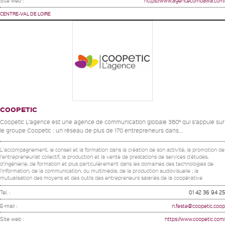
Site web :
https://www.agencecombawa.com/
CENTRE-VAL DE LOIRE
COOPETIC
Coopetic L’agence est une agence de communication globale 360° qui s’appuie sur
le groupe Coopetic : un réseau de plus de 170 entrepreneurs dans...
L'accompagnement, le conseil et la formation dans la création de son activité, la promotion de
l'entrepreneuriat collectif, la production et la vente de prestations de services d'études,
d'ingénierie, de formation et plus particulièrement dans les domaines des technologies de
l'information, de la communication, du multimédia, de la production audiovisuelle ; la
mutualisation des moyens et des outils des entrepreneurs salariés de la coopérative
Tel. :
01 42 36 94 25
E-mail :
n.feste@coopetic.coop
Site web :
https://www.coopetic.com/