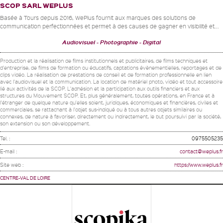
SCOP SARL WEPLUS
Basée à Tours depuis 2016, WePlus fournit aux marques des solutions de
communication perfectionnées et permet à des causes de gagner en visibilité et...
Audiovisuel
Photographie
Digital
Production et la réalisation de films institutionnels et publicitaires, de films techniques et
d'entreprise, de films de formation ou éducatifs, captations évènementielles, reportages et de
clips vidéo. La réalisation de prestations de conseil et de formation professionnelle en lien
avec l'audiovisuel et la communication. La location de matériel photo, vidéo et tout accessoire
lié aux activités de la SCOP. L'adhésion et la participation aux outils financiers et aux
structures du Mouvement SCOP. Et, plus généralement, toutes opérations, en France et à
l'étranger de quelque nature qu'elles soient, juridiques, économiques et financières, civiles et
commerciales, se rattachant à l'objet sus-indiqué ou à tous autres objets similaires ou
connexes, de nature à favoriser, directement ou indirectement, le but poursuivi par la société,
son extension ou son développement.
Tel. :
0975505235
E-mail :
contact@weplus.fr
Site web :
https://www.weplus.fr
CENTRE-VAL DE LOIRE