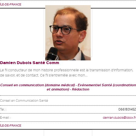
ÎLE-DE-FRANCE
Damien Dubois Santé Comm
Le fil conducteur de mon histoire professionnelle est la transmission d’information,
de savoir, et de contact. Ce fil s’entremêle avec mon...
Conseil en communication (domaine médical)
Evénementiel Santé (coordinatiion
et animation)
Rédaction
Conseil en Communication Santé
Tel. :
0661831452
E-mail :
damien.dubois@bbox.fr
ÎLE-DE-FRANCE