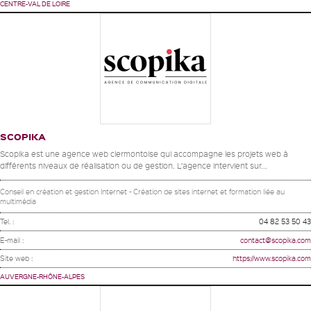
CENTRE-VAL DE LOIRE
SCOPIKA
Scopika est une agence web clermontoise qui accompagne les projets web à
différents niveaux de réalisation ou de gestion. L’agence intervient sur...
Conseil en création et gestion Internet - Création de sites internet et formation liée au
multimédia
Tel. :
04 82 53 50 43
E-mail :
contact@scopika.com
Site web :
https://www.scopika.com
AUVERGNE-RHÔNE-ALPES