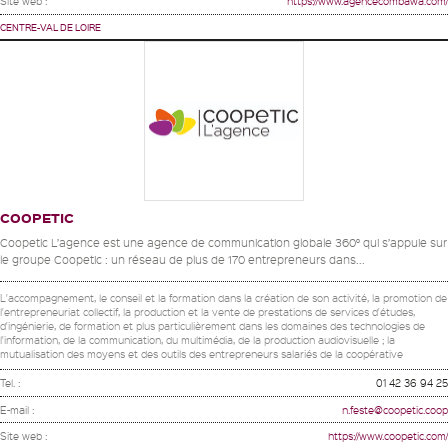
Site web :
https://www.agencecombawa.com/
CENTRE-VAL DE LOIRE
COOPETIC
Coopetic L’agence est une agence de communication globale 360° qui s’appuie sur
le groupe Coopetic : un réseau de plus de 170 entrepreneurs dans...
L'accompagnement, le conseil et la formation dans la création de son activité, la promotion de
l'entrepreneuriat collectif, la production et la vente de prestations de services d'études,
d'ingénierie, de formation et plus particulièrement dans les domaines des technologies de
l'information, de la communication, du multimédia, de la production audiovisuelle ; la
mutualisation des moyens et des outils des entrepreneurs salariés de la coopérative
Tel. :
01 42 36 94 25
E-mail :
n.feste@coopetic.coop
Site web :
https://www.coopetic.com/