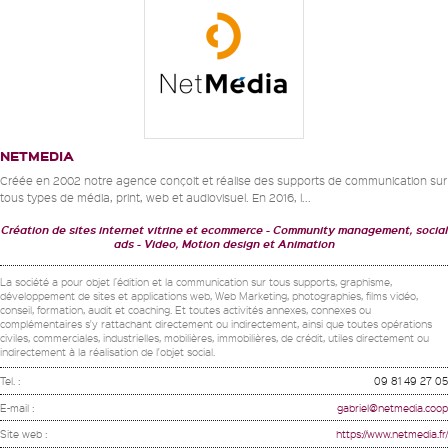
NETMEDIA
Créée en 2002 notre agence conçoit et réalise des supports de communication sur
tous types de média, print, web et audiovisuel. En 2016, l...
Création de sites internet vitrine et ecommerce
Community management, social
ads
Video, Motion design et Animation
La société a pour objet l’édition et la communication sur tous supports, graphisme,
développement de sites et applications web, Web Marketing, photographies, films vidéo,
conseil, formation, audit et coaching. Et toutes activités annexes, connexes ou
complémentaires s'y rattachant directement ou indirectement, ainsi que toutes opérations
civiles, commerciales, industrielles, mobilières, immobilières, de crédit, utiles directement ou
indirectement à la réalisation de l'objet social.
Tel. :
09 81 49 27 05
E-mail :
gabriel@netmedia.coop
Site web :
https://www.netmedia.fr/