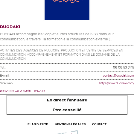
DUODAKI
DUODAKI accompagne les Scop et autres structures de l’ESS dans leur
communication, à travers : la formation à la communication externe (...
ACTIVITES DES AGENCES DE PUBLICITE. PRODUCTION ET VENTE DE SERVICES EN
COMMUNICATION. ACCOMPAGNEMENT ET FORMATION DANS LE DOMAINE DE LA
COMMUNICATION.
Tel. :
06 08 53 31 15
E-mail :
contact@duodaki.com
Site web :
https://www.duodaki.com/
PROVENCE-ALPES-CÔTE D'AZUR
En direct l'annuaire
Être conseillé
PLAN DU SITE
MENTIONS LÉGALES
CONTACT