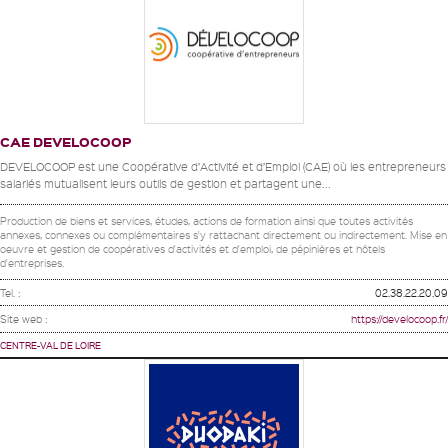
CAE DEVELOCOOP
DEVELOCOOP est une Coopérative d’Activité et d’Emploi (CAE) où les entrepreneurs
salariés mutualisent leurs outils de gestion et partagent une...
Production de biens et services, études, actions de formation ainsi que toutes activités
annexes, connexes ou complémentaires s'y rattachant directement ou indirectement. Mise en
oeuvre et gestion de coopératives d'activités et d'emploi, de pépinières et hôtels
d'entreprises.
Tel. :
02.38.22.20.09
Site web :
https://develocoop.fr/
CENTRE-VAL DE LOIRE