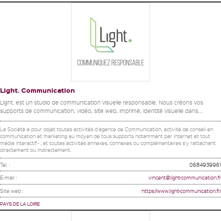
Light. Communication
Light. est un studio de communication visuelle responsable. Nous créons vos
supports de communication, vidéo, site web, imprimé, identité visuelle dans...
La Société a pour objet toutes activités d'agence de Communication, activité de conseil en
communication et marketing au moyen de tous supports notamment par internet et tout
média interactif.- ; et toutes activités annexes, connexes ou complémentaires s'y rattachant
directement ou indirectement.
Tel. :
0684939961
E-mail :
vincent@light-communication.fr
Site web :
https://www.light-communication.fr/
PAYS DE LA LOIRE