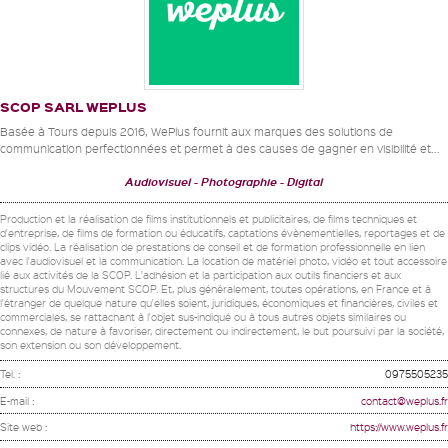
SCOP SARL WEPLUS
Basée à Tours depuis 2016, WePlus fournit aux marques des solutions de
communication perfectionnées et permet à des causes de gagner en visibilité et...
Audiovisuel
Photographie
Digital
Production et la réalisation de films institutionnels et publicitaires, de films techniques et
d'entreprise, de films de formation ou éducatifs, captations évènementielles, reportages et de
clips vidéo. La réalisation de prestations de conseil et de formation professionnelle en lien
avec l'audiovisuel et la communication. La location de matériel photo, vidéo et tout accessoire
lié aux activités de la SCOP. L'adhésion et la participation aux outils financiers et aux
structures du Mouvement SCOP. Et, plus généralement, toutes opérations, en France et à
l'étranger de quelque nature qu'elles soient, juridiques, économiques et financières, civiles et
commerciales, se rattachant à l'objet sus-indiqué ou à tous autres objets similaires ou
connexes, de nature à favoriser, directement ou indirectement, le but poursuivi par la société,
son extension ou son développement.
Tel. :
0975505235
E-mail :
contact@weplus.fr
Site web :
https://www.weplus.fr