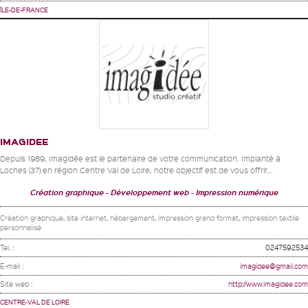
ÎLE-DE-FRANCE
IMAGIDEE
Depuis 1989, Imagidée est le partenaire de votre communication. Implanté à
Loches (37) en région Centre Val de Loire, notre objectif est de vous offrir...
Création graphique
Développement web
Impression numérique
Création graphique, site internet, hébergement, impression grand format, impression textile
personnalisé
Tel. :
0247592534
E-mail :
imagidee@gmail.com
Site web :
http://www.imagidee.com
CENTRE-VAL DE LOIRE