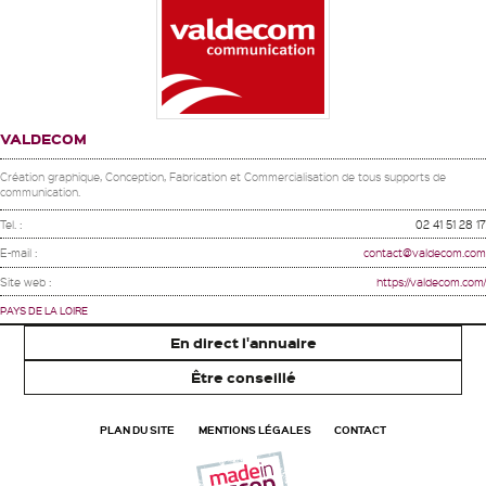
VALDECOM
Création graphique, Conception, Fabrication et Commercialisation de tous supports de
communication.
Tel. :
02 41 51 28 17
E-mail :
contact@valdecom.com
Site web :
https://valdecom.com/
PAYS DE LA LOIRE
En direct l'annuaire
Être conseillé
PLAN DU SITE
MENTIONS LÉGALES
CONTACT