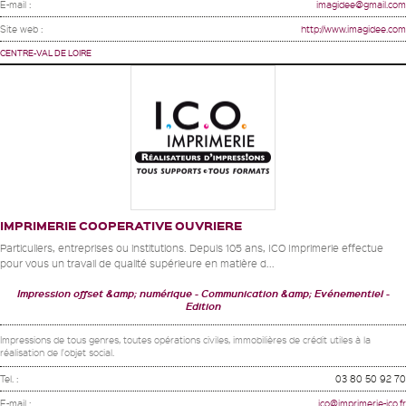
E-mail :
imagidee@gmail.com
Site web :
http://www.imagidee.com
CENTRE-VAL DE LOIRE
IMPRIMERIE COOPERATIVE OUVRIERE
Particuliers, entreprises ou institutions. Depuis 105 ans, ICO Imprimerie effectue
pour vous un travail de qualité supérieure en matière d...
Impression offset &amp; numérique
Communication &amp; Evénementiel
Edition
Impressions de tous genres, toutes opérations civiles, immobilières de crédit utiles à la
réalisation de l'objet social.
Tel. :
03 80 50 92 70
E-mail :
ico@imprimerie-ico.fr