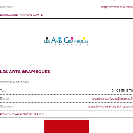
Site web :
https://imprimerie-ico.fr/
BOURGOGNE-FRANCHE-COMTÉ
LES ARTS GRAPHIQUES
Imprimerie de labeur.
Tel. :
04 93 55 13 76
E-mail :
lesartsgraphiques@orange.fr
Site web :
https://www.lesartsgraphiques.fr/
PROVENCE-ALPES-CÔTE D'AZUR